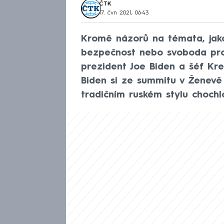
ČTK
17. čvn 2021, 06:43
Kromě názorů na témata, jako
bezpečnost nebo svoboda proj
prezident Joe Biden a šéf Kre
Biden si ze summitu v Ženevě
tradičním ruském stylu choch