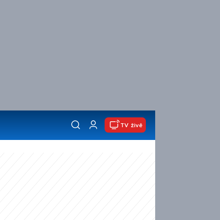
TV živě