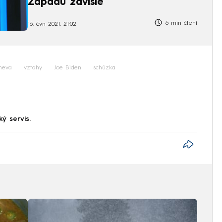
Západu závislé
6 min čtení
16. čvn 2021, 21:02
neva
vztahy
Joe Biden
schůzka
ký servis.