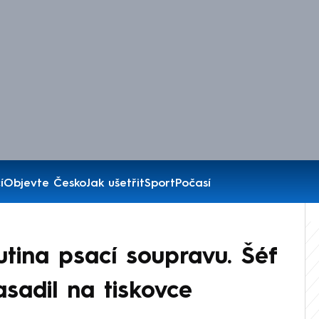
í
Objevte Česko
Jak ušetřit
Sport
Počasí
utina psací soupravu. Šéf
sadil na tiskovce