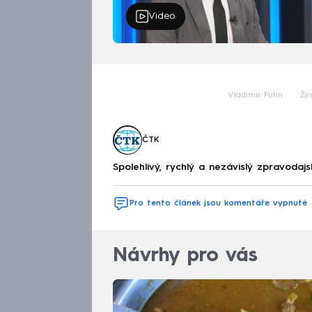
Video
Vladimir Putin
Že
ČTK
Spolehlivý, rychlý a nezávislý zpravodajs
Pro tento článek jsou komentáře vypnuté
Návrhy pro vás