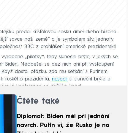
tějšku předal křišťálovou sošku amerického bizona.
nější savce naší země“ a je symbolem síly, jednoty
 společnost BBC z prohlášení americké prezidentské
vyrobené „pilotky“, tedy sluneční brýle, v jakých se
nt Biden. Neobešel se bez nich ani při vystoupení
. Když dostal otázku, zda mu setkání s Putinem
sti ruského prezidenta,
nasadil
si sluneční brýle a
isková konference se chýlí ke konci.
Čtěte také
Diplomat: Biden měl při jednání
navrch. Putin ví, že Rusko je na