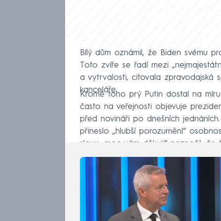
Bílý dům oznámil, že Biden svému pro
Toto zvíře se řadí mezi „nejmajestát
a vytrvalosti, citovala zpravodajská
kanceláře.
Kromě toho prý Putin dostal na míru 
často na veřejnosti objevuje prezide
před novináři po dnešních jednáních
přineslo „hlubší porozumění“ osobno
slovy „moc vám děkuji“ naznačil, že t