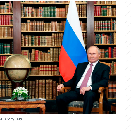
avu.
Zdroj: AP