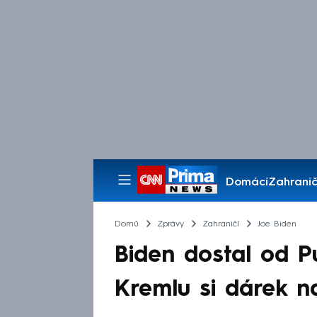
Domácí
Zahranič
Pořady
Domů
Zprávy
Zahraničí
Joe Biden
Biden dostal od P
Kremlu si dárek na