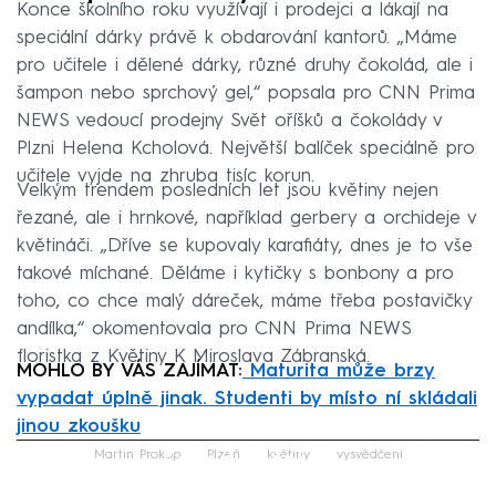
Konce školního roku využívají i prodejci a lákají na
speciální dárky právě k obdarování kantorů. „Máme
pro učitele i dělené dárky, různé druhy čokolád, ale i
šampon nebo sprchový gel,“ popsala pro CNN Prima
NEWS vedoucí prodejny Svět oříšků a čokolády v
Plzni Helena Kcholová. Největší balíček speciálně pro
učitele vyjde na zhruba tisíc korun.
Velkým trendem posledních let jsou květiny nejen
řezané, ale i hrnkové, například gerbery a orchideje v
květináči. „Dříve se kupovaly karafiáty, dnes je to vše
takové míchané. Děláme i kytičky s bonbony a pro
toho, co chce malý dáreček, máme třeba postavičky
andílka,“ okomentovala pro CNN Prima NEWS
floristka z Květiny K Miroslava Zábranská.
MOHLO BY VÁS ZAJÍMAT:
Maturita může brzy
vypadat úplně jinak. Studenti by místo ní skládali
jinou zkoušku
Failed to fetch
Martin Prokop
Plzeň
květiny
vysvědčení