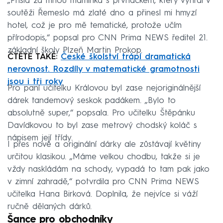
„Přišla za mnou maminka s prvňáčkem, který vyhrál v
soutěži Řemeslo má zlaté dno a přinesl mi hmyzí
hotel, což je pro mě tematické, protože učím
přírodopis,“ popsal pro CNN Prima NEWS ředitel 21.
základní školy Plzeň Martin Prokop.
ČTĚTE TAKÉ:
České školství trápí dramatická
nerovnost. Rozdíly v matematické gramotnosti
jsou i tři roky
Pro paní učitelku Královou byl zase nejoriginálnější
dárek tandemový seskok padákem. „Bylo to
absolutně super,“ popsala. Pro učitelku Štěpánku
Davídkovou to byl zase metrový chodský koláč s
nápisem její třídy.
I přes nové a originální dárky ale zůstávají květiny
určitou klasikou. „Máme velkou chodbu, takže si je
vždy naskládám na schody, vypadá to tam pak jako
v zimní zahradě,“ potvrdila pro CNN Prima NEWS
učitelka Hana Birková. Doplnila, že nejvíce si váží
ručně dělaných dárků.
Šance pro obchodníky