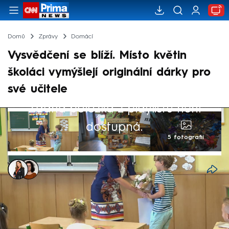
Domů
Zprávy
Domácí
Vysvědčení se blíží. Místo květin
školáci vymýšlejí originální dárky pro
své učitele
Žádná položka z playlistu není
dostupná.
5 fotografií
Alex Hrdinová
,
Dominika Fuchsová
27. čvn 2024, 14:49
Už v pátek dostanou školáci vysvědčení. V
tento den také většina z nich nese svému