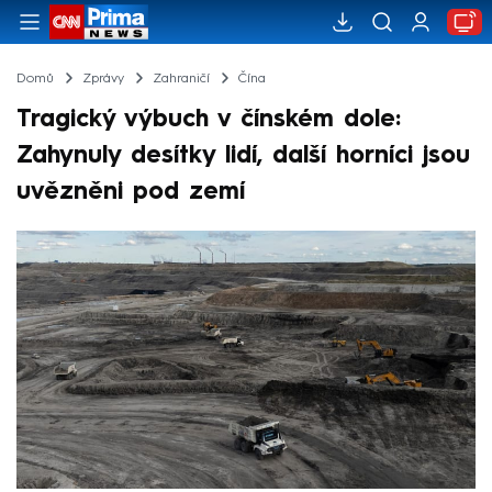
Domů
Zprávy
Zahraničí
Čína
Tragický výbuch v čínském dole:
Zahynuly desítky lidí, další horníci jsou
uvězněni pod zemí