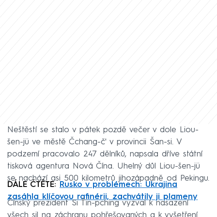
Neštěstí se stalo v pátek pozdě večer v dole Liou-
šen-jü ve městě Čchang-č' v provincii Šan-si. V
podzemí pracovalo 247 dělníků, napsala dříve státní
tisková agentura Nová Čína. Uhelný důl Liou-šen-jü
se nachází asi 500 kilometrů jihozápadně od Pekingu.
DÁLE ČTĚTE:
Rusko v problémech: Ukrajina
zasáhla klíčovou rafinérii, zachvátily ji plameny
Čínský prezident Si Ťin-pching vyzval k nasazení
všech sil na záchranu pohřešovaných a k vyšetření