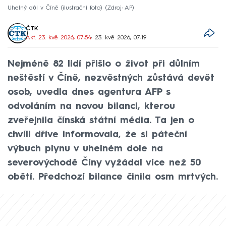
Uhelný důl v Číně (ilustrační foto)
Zdroj: AP
ČTK
Akt. 23. kvě 2026, 07:54
• 23. kvě 2026, 07:19
Nejméně 82 lidí přišlo o život při důlním
neštěstí v Číně, nezvěstných zůstává devět
osob, uvedla dnes agentura AFP s
odvoláním na novou bilanci, kterou
zveřejnila čínská státní média. Ta jen o
chvíli dříve informovala, že si páteční
výbuch plynu v uhelném dole na
severovýchodě Číny vyžádal více než 50
obětí. Předchozí bilance činila osm mrtvých.