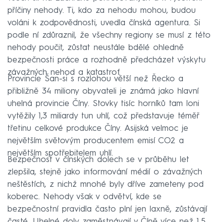
příčiny nehody. Ti, kdo za nehodu mohou, budou
voláni k zodpovědnosti, uvedla čínská agentura. Si
podle ní zdůraznil, že všechny regiony se musí z této
nehody poučit, zůstat neustále bdělé ohledně
bezpečnosti práce a rozhodně předcházet výskytu
závažných nehod a katastrof.
Provincie Šan-si s rozlohou větší než Řecko a
přibližně 34 miliony obyvateli je známá jako hlavní
uhelná provincie Číny. Stovky tisíc horníků tam loni
vytěžily 1,3 miliardy tun uhlí, což představuje téměř
třetinu celkové produkce Číny. Asijská velmoc je
největším světovým producentem emisí CO2 a
největším spotřebitelem uhlí.
Bezpečnost v čínských dolech se v průběhu let
zlepšila, stejně jako informování médií o závažných
neštěstích, z nichž mnohé byly dříve zameteny pod
koberec. Nehody však v odvětví, kde se
bezpečnostní pravidla často plní jen laxně, zůstávají
časté. Uhelné doly zaměstnávají v Číně více než 1,5