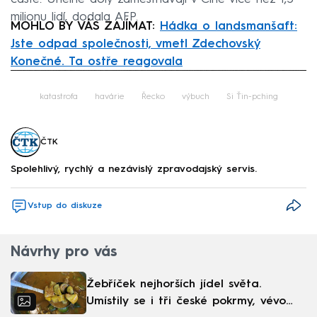
milionu lidí, dodala AFP.
MOHLO BY VÁS ZAJÍMAT:
Hádka o landsmanšaft:
Jste odpad společnosti, vmetl Zdechovský
Konečné. Ta ostře reagovala
Failed to fetch
katastrofa
havárie
Řecko
výbuch
Si Ťin-pching
ČTK
Spolehlivý, rychlý a nezávislý zpravodajský servis.
Vstup do diskuze
Návrhy pro vás
Žebříček nejhorších jídel světa.
Umístily se i tři české pokrmy, vévodí