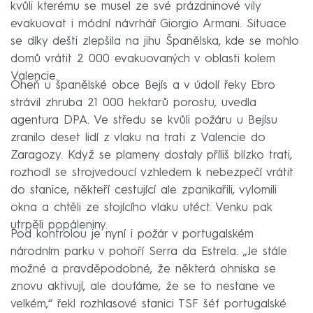
kvůli kterému se musel ze své prázdninové vily
evakuovat i módní návrhář Giorgio Armani. Situace
se díky dešti zlepšila na jihu Španělska, kde se mohlo
domů vrátit 2 000 evakuovaných v oblasti kolem
Valencie.
Oheň u španělské obce Bejís a v údolí řeky Ebro
strávil zhruba 21 000 hektarů porostu, uvedla
agentura DPA. Ve středu se kvůli požáru u Bejísu
zranilo deset lidí z vlaku na trati z Valencie do
Zaragozy. Když se plameny dostaly příliš blízko trati,
rozhodl se strojvedoucí vzhledem k nebezpečí vrátit
do stanice, někteří cestující ale zpanikařili, vylomili
okna a chtěli ze stojícího vlaku utéct. Venku pak
utrpěli popáleniny.
Pod kontrolou je nyní i požár v portugalském
národním parku v pohoří Serra da Estrela. „Je stále
možné a pravděpodobné, že některá ohniska se
znovu aktivují, ale doufáme, že se to nestane ve
velkém,“ řekl rozhlasové stanici TSF šéf portugalské