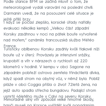
Podle stanice BFM se začíná mluvit o tom, že
meteorologové vydali varování na poslední chvíli.
Darmanin uvedl, že na posouzení celé situace je
ještě příliš brzy.
I když se počasí zlepšilo, korsické úřady nařídily
evakuaci několika kempů. „Velkou část západní
Korsiky zasáhnou v noci na pátek bouře vytvořené
nad mořem,“ oznámila francouzská služba Météo
France.
Turisticky oblíbenou Korsiku zasáhly kvůli tlakové níži
bouře už v úterý. Provázely je intenzivní srážky,
krupobití a vítr v nárazech o rychlosti až 220
kilometrů v hodině. V kempu v obci Sagone na
západním pobřeží ostrova zemřela třináctiletá dívka,
když spadl strom na obytný vůz, v němž byla. Poblíž
pláže v obci Coggia přišla o život 72letá žena, na
jejíž auto spadla střecha bungalovu. Padající strom
usmrtil 46letého muže v Calvi na severu Korsiky.
Mimořádně silný vítr způsobil velké hmotné škody,
hasiči museli na Korsice vyjíždět kvůli popadaným