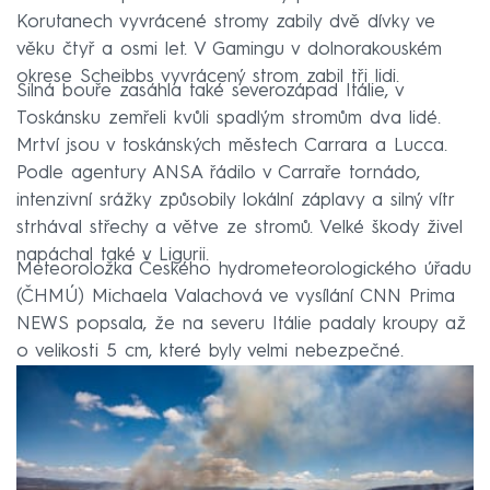
Korutanech vyvrácené stromy zabily dvě dívky ve
věku čtyř a osmi let. V Gamingu v dolnorakouském
okrese Scheibbs vyvrácený strom zabil tři lidi.
Silná bouře zasáhla také severozápad Itálie, v
Toskánsku zemřeli kvůli spadlým stromům dva lidé.
Mrtví jsou v toskánských městech Carrara a Lucca.
Podle agentury ANSA řádilo v Carraře tornádo,
intenzivní srážky způsobily lokální záplavy a silný vítr
strhával střechy a větve ze stromů. Velké škody živel
napáchal také v Ligurii.
Meteoroložka Českého hydrometeorologického úřadu
(ČHMÚ) Michaela Valachová ve vysílání CNN Prima
NEWS popsala, že na severu Itálie padaly kroupy až
o velikosti 5 cm, které byly velmi nebezpečné.