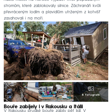
stromům, které zablokovaly silnice. Záchranáři kvůli
převráceným lodím a plavidlům utrženým z kotvišť
zasahovali i na moři.
8 fotografií
Bouře zabíjely i v Rakousku a Itálii
V Rakousku prudké bouře zabily pět lidí. V