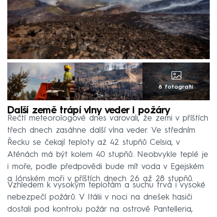
8 fotografií
Další země trápí vlny veder i požáry
Řečtí meteorologové dnes varovali, že zemi v příštích
třech dnech zasáhne další vlna veder. Ve středním
Řecku se čekají teploty až 42 stupňů Celsia, v
Aténách má být kolem 40 stupňů. Neobvykle teplé je
i moře, podle předpovědi bude mít voda v Egejském
a Jónském moři v příštích dnech 26 až 28 stupňů.
Vzhledem k vysokým teplotám a suchu trvá i vysoké
nebezpečí požárů. V Itálii v noci na dnešek hasiči
dostali pod kontrolu požár na ostrově Pantelleria,