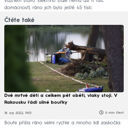
vážném stavu. Elektřinu stále nemá asi 11 tisíc
domácností, ráno jich bylo ještě 45 tisíc.
Čtěte také
Dvě mrtvé děti a celkem pět obětí, vlaky stojí. V
Rakousku řádí silné bouřky
6 min čtení
18. srp 2022, 19:01
Bouře přišla ráno velmi rychle a mnoho lidí zaskočila.