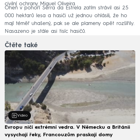
civilní ochrany Miguel Oliveira.
Oheň v pohoří Serra da Estrela zatím strávil asi 25
000 hektarů lesa a hasiči už jednou ohlásili, že ho
mají téměř uhašený, pak se ale plameny opět rozšířily.
Nasazeno je stále asi tisíc hasičů.
Čtěte také
Video
Evropu ničí extrémní vedra. V Německu a Británii
vysychají řeky, Francouzům praskají domy