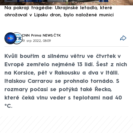
Na pokraji tragédie: Ukrajinské letadlo, které
P
ohrožoval v Lipsku dron, bylo naložené municí
e
CNN Prima NEWS
,
ČTK
19. srp 2022, 08:09
Kvůli bouřím a silnému větru ve čtvrtek v
Evropě zemřelo nejméně 13 lidí. Šest z nich
na Korsice, pět v Rakousku a dva v Itálii.
Italskou Carrarou se prohnalo tornádo. S
rozmary počasí se potýká také Řecko,
které čeká vlnu veder s teplotami nad 40
°C.