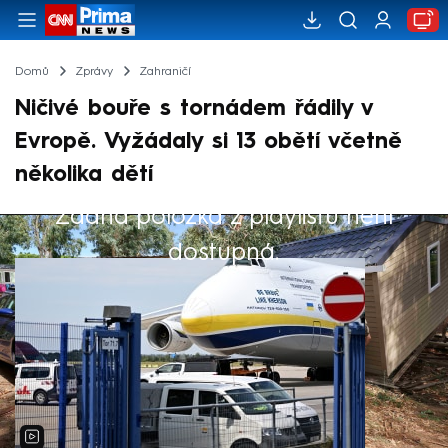
Domů
Zprávy
Zahraničí
Ničivé bouře s tornádem řádily v
Evropě. Vyžádaly si 13 obětí včetně
několika dětí
Žádná položka z playlistu není
Výběr redakce
dostupná.