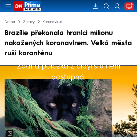
Domů
Zprávy
Koronavirus
Brazílie překonala hranici milionu
nakažených koronavirem. Velká města
ruší karanténu
Žádná položka z playlistu není
Výběr redakce
dostupná.