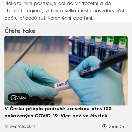
Nákaza nyní postupuje dál do vnitrozemí a do
chudších regionů, zatímco velká města navzdory růstu
počtu případů ruší karanténní opatření.
Čtěte také
Video
V Česku přibylo podruhé za sebou přes 100
nakažených COVID-19. Více než ve čtvrtek
6 min čtení
20. čvn 2020, 08:42