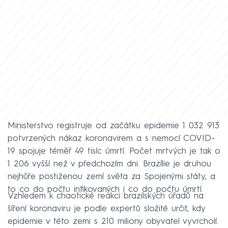
Ministerstvo registruje od začátku epidemie 1 032 913
potvrzených nákaz koronavirem a s nemocí COVID-
19 spojuje téměř 49 tisíc úmrtí. Počet mrtvých je tak o
1 206 vyšší než v předchozím dni. Brazílie je druhou
nejhůře postiženou zemí světa za Spojenými státy, a
to co do počtu infikovaných i co do počtu úmrtí.
Vzhledem k chaotické reakci brazilských úřadů na
šíření koronaviru je podle expertů složité určit, kdy
epidemie v této zemi s 210 miliony obyvatel vyvrcholí.