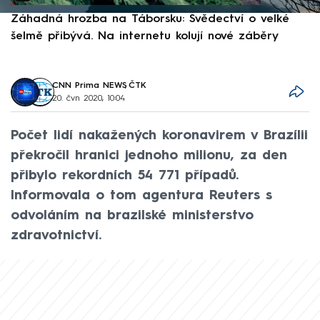
Záhadná hrozba na Táborsku: Svědectví o velké
S
šelmě přibývá. Na internetu kolují nové záběry
d
CNN Prima NEWS
,
ČTK
20. čvn 2020, 10:04
Počet lidí nakažených koronavirem v Brazílii
překročil hranici jednoho milionu, za den
přibylo rekordních 54 771 případů.
Informovala o tom agentura Reuters s
odvoláním na brazilské ministerstvo
zdravotnictví.