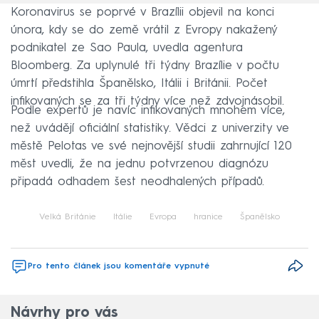
Koronavirus se poprvé v Brazílii objevil na konci
února, kdy se do země vrátil z Evropy nakažený
podnikatel ze Sao Paula, uvedla agentura
Bloomberg. Za uplynulé tři týdny Brazílie v počtu
úmrtí předstihla Španělsko, Itálii i Británii. Počet
infikovaných se za tři týdny více než zdvojnásobil.
Podle expertů je navíc infikovaných mnohem více,
než uvádějí oficiální statistiky. Vědci z univerzity ve
městě Pelotas ve své nejnovější studii zahrnující 120
měst uvedli, že na jednu potvrzenou diagnózu
připadá odhadem šest neodhalených případů.
Velká Británie
Itálie
Evropa
hranice
Španělsko
Pro tento článek jsou komentáře vypnuté
Návrhy pro vás