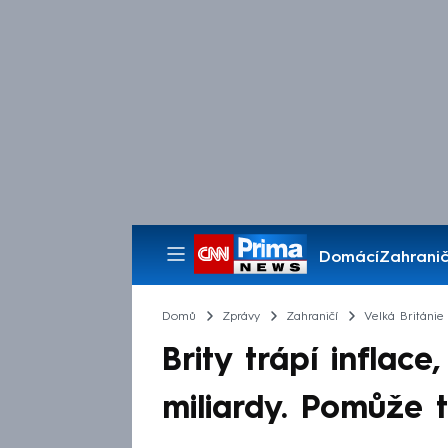
Domácí
Zahranič
Pořady
Domů
Zprávy
Zahraničí
Velká Británie
Brity trápí inflace
miliardy. Pomůže 