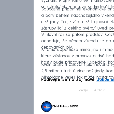
význam. Mají k tomu velmi ambivalentní
se uskuteční jednou za sedmdesát le
Současně připomněl ekonomické anal
a bary během nadcházejícího víkendu u
než jindy. To je více než trojnásob
zástupy lidí z celého světa,“ uvedl 
V hlavní roli se přitom představí Č
Fa
odhaduje, že během víkendu se po ce
čepovaných piv.
K tomu dopomůže mimo jiné i mimoř
které zůstanou v provozu o dvě hod
hosty bude připravené i speciální ko
Kvůli loňským oslavám platinového vý
2,5 milionu turistů více než jindy, k
Mimořádné veselí tak může nastartov
Podívejte se na zajímavé
dokume
Londýn
Alžběta II.
CNN Prima NEWS