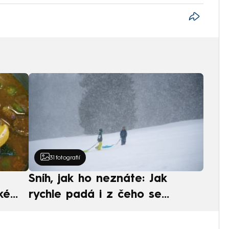
31
fotografií
Sníh, jak ho neznáte: Jak
ké
rychle padá i z čeho se
ská
skládá. A vločky nejsou bílé