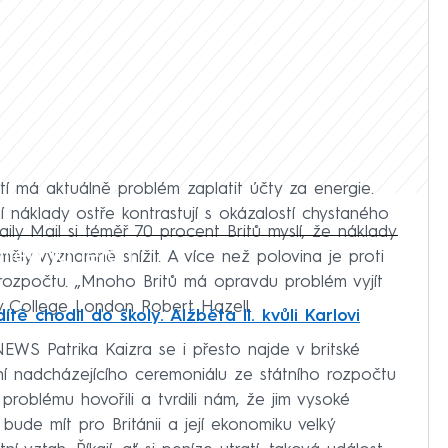
í má aktuálně problém zaplatit účty za energie.
í náklady ostře kontrastují s okázalostí chystaného
ly Mail si téměř 70 procent Britů myslí, že náklady
iled to fetch
měly významně snížit. A více než polovina je proti
rozpočtu. „Mnoho Britů má opravdu problém vyjít
ity College London Robert Hazell.
ítě chodil do školy. Alžběta II. kvůli Karlovi
EWS Patrika Kaizra se i přesto najde v britské
ání nadcházejícího ceremoniálu ze státního rozpočtu
roblému hovořili a tvrdili nám, že jim vysoké
bude mít pro Británii a její ekonomiku velký