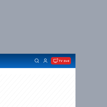
TV živě