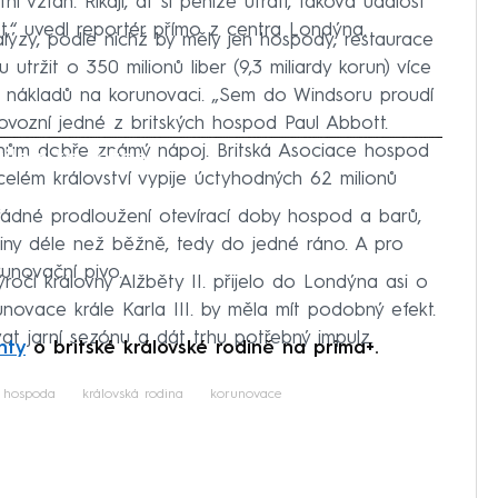
 vztah. Říkají, ať si peníze utratí, taková událost
t,“ uvedl reportér přímo z centra Londýna.
ýzy, podle nichž by měly jen hospody, restaurace
tržit o 350 milionů liber (9,3 miliardy korun) více
ek nákladů na korunovaci. „Sem do Windsoru proudí
provozní jedné z britských hospod Paul Abbott.
echům dobře známý nápoj. Britská Asociace hospod
iled to fetch
lém království vypije úctyhodných 62 milionů
ádné prodloužení otevírací doby hospod a barů,
iny déle než běžně, tedy do jedné ráno. A pro
runovační pivo.
ročí královny Alžběty II. přijelo do Londýna asi o
orunovace krále Karla III. by měla mít podobný efekt.
at jarní sezónu a dát trhu potřebný impulz.
nty
o britské královské rodině na prima+.
hospoda
královská rodina
korunovace