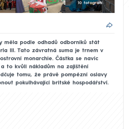
10 fotografií
by měla podle odhadů odborníků stát
rla III. Tato závratná suma je trnem v
strovní monarchie. Částka se navíc
 a to kvůli nákladům na zajištění
ědčuje tomu, že právě pompézní oslavy
nout pokulhávající britské hospodářství.