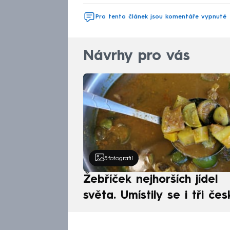
Pro tento článek jsou komentáře vypnuté
Návrhy pro vás
5
fotografií
Žebříček nejhorších jídel
světa. Umístily se i tři čes
pokrmy, vévodí skandináv
kuchyně