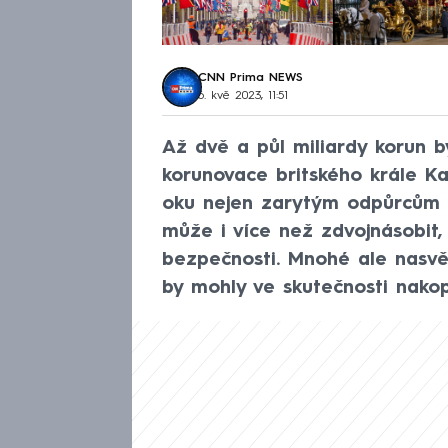
CNN Prima NEWS
6. kvě 2023, 11:51
Až dvě a půl miliardy korun 
korunovace britského krále Ka
oku nejen zarytým odpůrcům o
může i více než zdvojnásobit,
bezpečnosti. Mnohé ale nasv
by mohly ve skutečnosti nakop