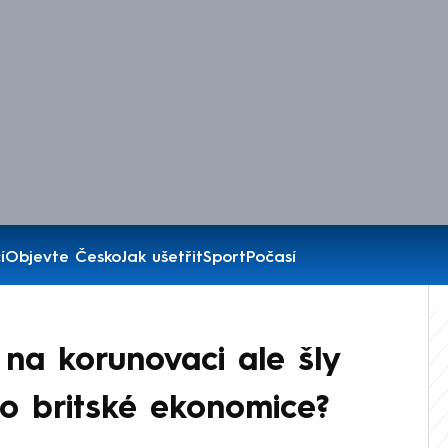
í
Objevte Česko
Jak ušetřit
Sport
Počasí
, na korunovaci ale šly
to britské ekonomice?