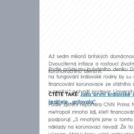
Až sedm milionů britských domácnost
Dvouciferná inflace a rostoucí životn
Podle průzkumu bulvárního deníku Dai
korunovačního šílenství.
Fa
na fungování královské rodiny by se 
financování korunovace ze státního 
s penězi,“ potvrdil profesor Univers
ČTĚTE TAKÉ:
Jako první královské d
ředitele „grilovala“
Podle zjištění reportéra CNN Prima N
metropoli mnoho lidí, kteří financov
podporují. „S mnohými jsme o tomto p
náklady na korunovaci nevadí. Že to 