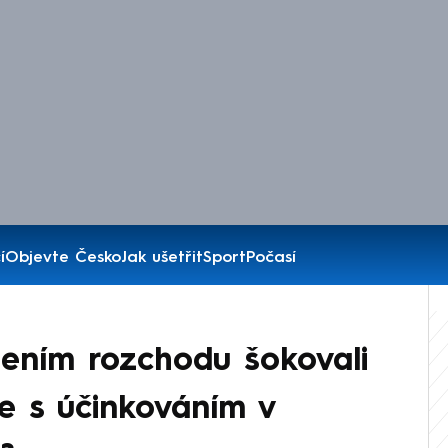
í
Objevte Česko
Jak ušetřit
Sport
Počasí
ením rozchodu šokovali
de s účinkováním v