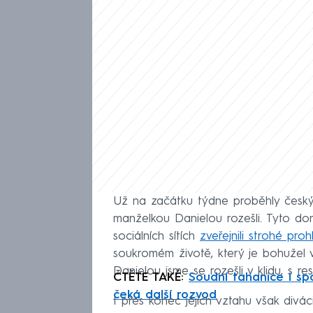
Už na začátku týdne proběhly český
manželkou Danielou rozešli. Tyto do
sociálních sítích
zveřejnili strohé proh
soukromém životě, který je bohužel v
Danielou jsme se rozešli v klidu, s r
ČTĚTE TAKÉ:
Soudní tahanice i spo
čeká další rozvod
I přes konec jejich vztahu však divá