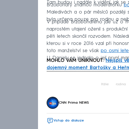
Tam budou i nadále k vidění, jak se 
Brzobohatý známou moderátorku
po
Maledivách a o pár měsíců později s
byla určena pouze pro rodinu a nejbli
V případě Brzobohatého jde už o tře
naprostém utajení oženil s produkční
pěti letech skončil rozvodem. Násl
kterou si v roce 2016 vzal při hono
toto manželství se však
po osmi let
U Daniely se jednalo o její první man
MOHLO VÁM UNIKNOUT:
Nejspíš v
dojemný moment Bartošky a Heř
Fa
Itálie
rodina
CNN Prima NEWS
Vstup do diskuze