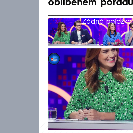
oblíbeném pořadu
Žádná položka z
CNN Prima NEWS
14. kvě 2026, 10:26
Manželský pár Ondřej a Daniel
pořadu Inkognito, ve kterém b
hudebník v úterý zveřejnil zpr
vzbudil obavy, zda to znamená
zábavném pořadu.