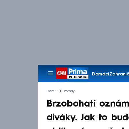
Domácí
Zahranič
Pořady
Domů
Pořady
Brzobohatí oznám
diváky. Jak to bu