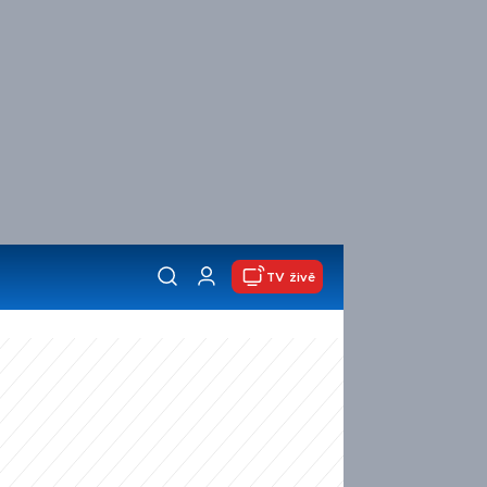
TV živě