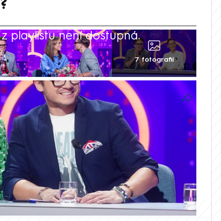
?
 playlistu není dostupná.
7 fotografií
a Brzobohatí byli nedílnou součástí
ok po boku bavili diváky. Když proto
ávu o konci jejich vztahu, u diváků tím
 i konec jejich vystupování v oblíbeném