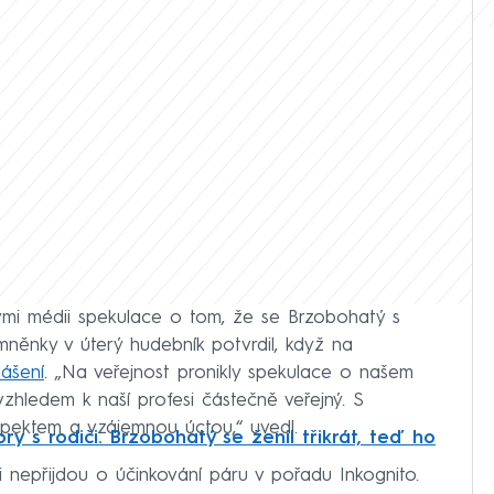
mi médii spekulace o tom, že se Brzobohatý s
mněnky v úterý hudebník potvrdil, když na
lášení
. „Na veřejnost pronikly spekulace o našem
zhledem k naší profesi částečně veřejný. S
espektem a vzájemnou úctou,“ uvedl.
ry s rodiči. Brzobohatý se ženil třikrát, teď ho
ci nepřijdou o účinkování páru v pořadu Inkognito.