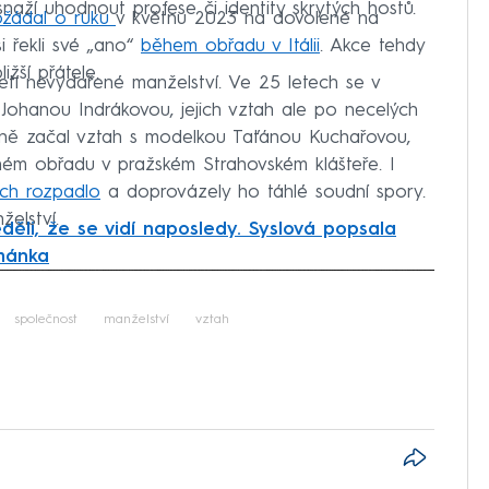
snaží uhodnout profese či identity skrytých hostů.
žádal o ruku
v květnu 2023 na dovolené na
i řekli své „ano“
během obřadu v Itálii
. Akce tehdy
žší přátele.
tí nevydařené manželství. Ve 25 letech se v
 Johanou Indrákovou, jejich vztah ale po necelých
edně začal vztah s modelkou Taťánou Kuchařovou,
sném obřadu v pražském Strahovském klášteře. I
ech rozpadlo
a doprovázely ho táhlé soudní spory.
želství.
ěděli, že se vidí naposledy. Syslová popsala
mánka
iled to fetch
společnost
manželství
vztah