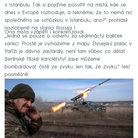
v Istanbulu. Tak si pojďme posvítit na místa, kde se
dnes v Evropě rozhoduje, a řekněme, že to nemá nic
společného se schůzkou v Istanbulu, ano?“ prohlásil
nazlobeně na stanici Rossija 1.
Ona místa vzápětí i konkretizoval.
„Jedná se pouze o odvetu za sedmnáctý balíček
sankcí. Prostě je vymažeme z mapy. Elysejský palác v
Paříži je dávno zastaralý, není tam vůbec co dělat.
Berlínské říšské kancléřství zase můžeme
bombardovat čistě ze zvyku. Jen tak, ze zvyku,“ řekl
posměšně.