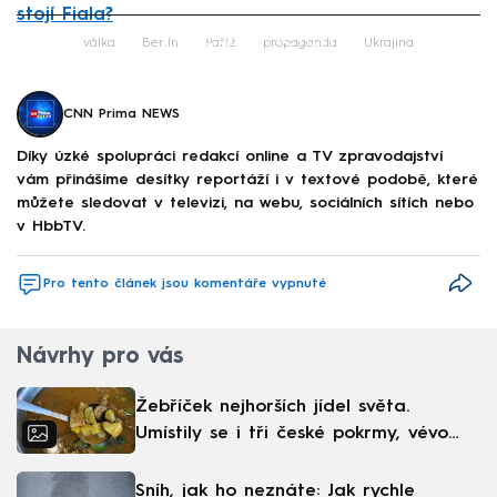
stojí Fiala?
Failed to fetch
válka
Berlín
Paříž
propaganda
Ukrajina
CNN Prima NEWS
Díky úzké spolupráci redakcí online a TV zpravodajství
vám přinášíme desítky reportáží i v textové podobě, které
můžete sledovat v televizi, na webu, sociálních sítích nebo
v HbbTV.
Pro tento článek jsou komentáře vypnuté
Návrhy pro vás
Žebříček nejhorších jídel světa.
Umístily se i tři české pokrmy, vévodí
skandinávská kuchyně
Sníh, jak ho neznáte: Jak rychle