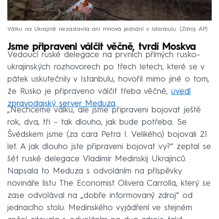
Válku na Ukrajině nezastavila ani mírová jednání v Istanbulu.
Zdroj: AP
​Jsme připraveni válčit věčně, tvrdí Moskva
Vedoucí ruské delegace na prvních přímých rusko-
ukrajinských rozhovorech po třech letech, které se v
pátek uskutečnily v Istanbulu, hovořil mimo jiné o tom,
že Rusko je připraveno válčit třeba věčně,
uvedl
zpravodajský server Meduza
.
„Nechceme válku, ale jsme připraveni bojovat ještě
rok, dva, tři – tak dlouho, jak bude potřeba. Se
Švédskem jsme (za cara Petra I. Velikého) bojovali 21
let. A jak dlouho jste připraveni bojovat vy?“ zeptal se
šéf ruské delegace Vladimir Medinskij Ukrajinců.
Napsala to Meduza s odvoláním na příspěvky
novináře listu The Economist Olivera Carrolla, který se
zase odvolával na „dobře informovaný zdroj“ od
jednacího stolu. Medinského vyjádření ve stejném