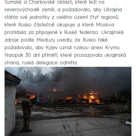
Sumské a Charkovské oblasti, které leží na
severovýchodě země, a požadovalo, aby Ukrajina
stáhla své jednotky z celého území čtyř regionů,
které Rusko částečně okupuje a které Moskva
prohlásila za připojené k Ruské federaci. Ukrajinské
zdroje podle Meduzy uvedly, že Rusko také
požadovalo, aby Kyjev uznal ruskou anexi Krymu.
Naopak 30 dní příměří, které prosazovala ukrajinská
strana, ruská delegace odmítla.