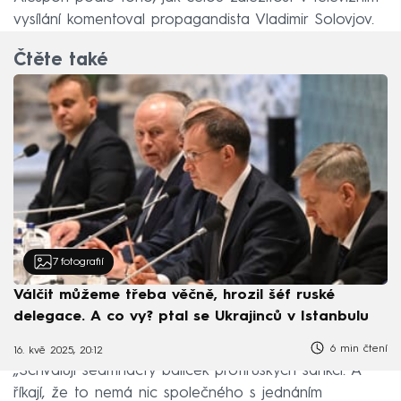
vysílání komentoval propagandista Vladimir Solovjov.
Čtěte také
7
fotografií
Válčit můžeme třeba věčně, hrozil šéf ruské
delegace. A co vy? ptal se Ukrajinců v Istanbulu
6 min čtení
16. kvě 2025, 20:12
„Schvalují sedmnáctý balíček protiruských sankcí. A
říkají, že to nemá nic společného s jednáním