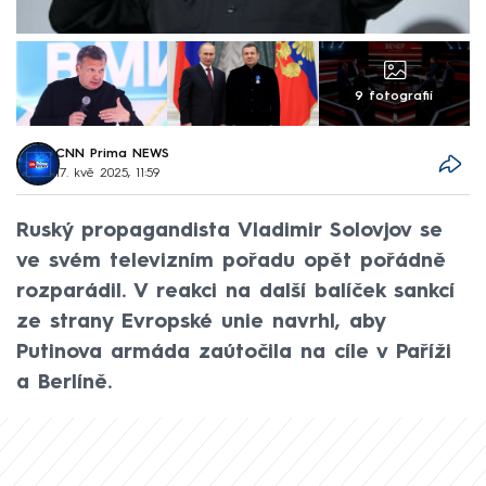
9 fotografií
CNN Prima NEWS
17. kvě 2025, 11:59
Ruský propagandista Vladimir Solovjov se
ve svém televizním pořadu opět pořádně
rozparádil. V reakci na další balíček sankcí
ze strany Evropské unie navrhl, aby
Putinova armáda zaútočila na cíle v Paříži
a Berlíně.