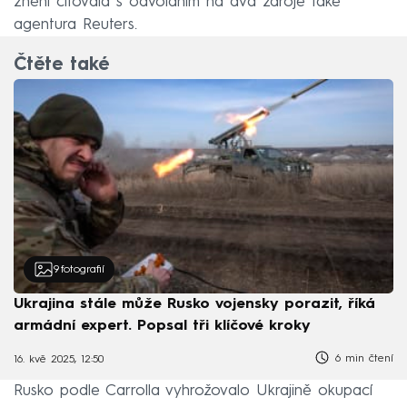
znění citovala s odvoláním na dva zdroje také
agentura Reuters.
Čtěte také
9
fotografií
Ukrajina stále může Rusko vojensky porazit, říká
armádní expert. Popsal tři klíčové kroky
6 min čtení
16. kvě 2025, 12:50
Rusko podle Carrolla vyhrožovalo Ukrajině okupací