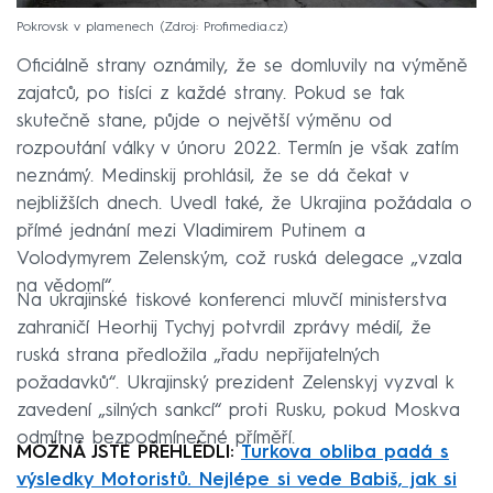
Pokrovsk v plamenech
Zdroj: Profimedia.cz
Oficiálně strany oznámily, že se domluvily na výměně
zajatců, po tisíci z každé strany. Pokud se tak
skutečně stane, půjde o největší výměnu od
rozpoutání války v únoru 2022. Termín je však zatím
neznámý. Medinskij prohlásil, že se dá čekat v
nejbližších dnech. Uvedl také, že Ukrajina požádala o
přímé jednání mezi Vladimirem Putinem a
Volodymyrem Zelenským, což ruská delegace „vzala
na vědomí“.
Na ukrajinské tiskové konferenci mluvčí ministerstva
zahraničí Heorhij Tychyj potvrdil zprávy médií, že
ruská strana předložila „řadu nepřijatelných
požadavků“. Ukrajinský prezident Zelenskyj vyzval k
zavedení „silných sankcí“ proti Rusku, pokud Moskva
odmítne bezpodmínečné příměří.
MOŽNÁ JSTE PŘEHLÉDLI:
Turkova obliba padá s
výsledky Motoristů. Nejlépe si vede Babiš, jak si