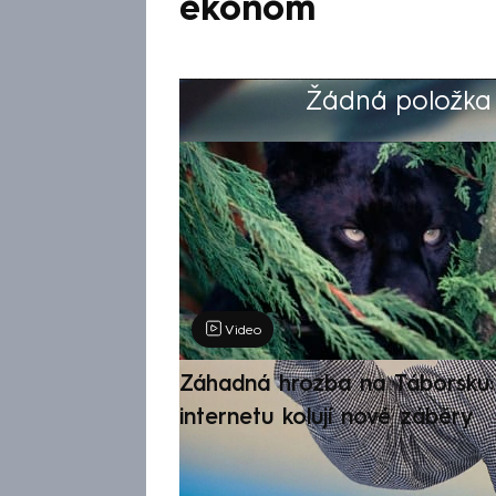
ekonom
Žádná položka z
Výběr redakce
Video
Záhadná hrozba na Táborsku: 
internetu kolují nové záběry