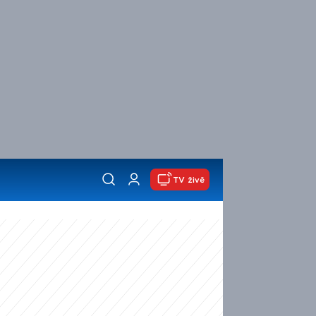
TV živě