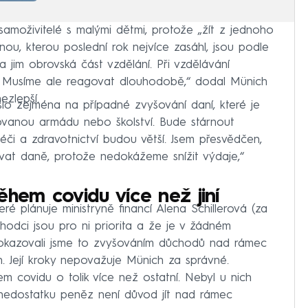
 samoživitelé s malými dětmi, protože „žít z jednoho
inou, kterou poslední rok nejvíce zasáhl, jsou podle
a jim obrovská část vzdělání. Při vzdělávání
. Musíme ale reagovat dlouhodobě,“ dodal Münich
ezlepší.
lo zejména na případné zvyšování daní, které je
vanou armádu nebo školství. Bude stárnout
éči a zdravotnictví budou větší. Jsem přesvědčen,
at daně, protože nedokážeme snížit výdaje,“
ěhem covidu více než jiní
eré plánuje ministryně financí Alena Schillerová (za
odci jsou pro ni priorita a že je v žádném
okazovali jsme to zvyšováním důchodů nad rámec
. Její kroky nepovažuje Münich za správné.
m covidu o tolik více než ostatní. Nebyl u nich
i nedostatku peněz není důvod jít nad rámec