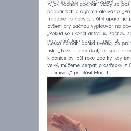
standardní valorizace,“ vysvětlil ekon
A jak hodnotí počínání vlády za posle
podpůrných programů ale vázlo. „Při 
tragédie to nebyla, státní aparát je
ovšem prý začnou vyplouvat na povrc
„Pokud se ukončí antivirus, začnou s
před nárůstem nezaměstnanosti.
Česká národní banka uvedla, že prů
tisíc. „Těžko lidem říkat, že spasí e
k panice byl půl roku zpátky, kdy jsm
velký, můžeme čerpat prostředky z E
optimismu,“ prohlásil Münich.