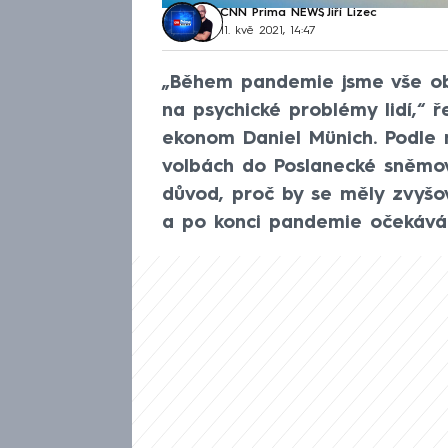
CNN Prima NEWS
,
Jiří Lizec
11. kvě 2021, 14:47
„Během pandemie jsme vše ob
na psychické problémy lidí,“
ekonom Daniel Münich. Podle 
volbách do Poslanecké sněmov
důvod, proč by se měly zvyš
a po konci pandemie očekává