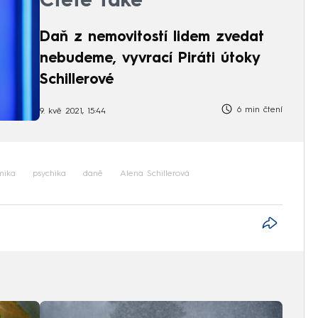
Čtěte také
Daň z nemovitostí lidem zvedat
nebudeme, vyvrací Piráti útoky
Schillerové
6 min čtení
9. kvě 2021, 15:44
mika
psychika
daně
Alena Schillerová