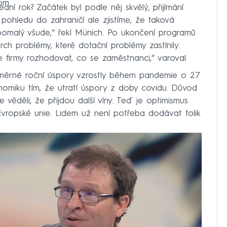
om.
dní rok? Začátek byl podle něj skvělý, přijímání
pohledu do zahraničí ale zjistíme, že taková
 pomalý všude,“ řekl Münich. Po ukončení programů
h problémy, které dotační problémy zastínily.
e firmy rozhodovat, co se zaměstnanci,“ varoval
měrné roční úspory vzrostly během pandemie o 27
konomiku tím, že utratí úspory z doby covidu. Důvod
e věděli, že přijdou další vlny. Teď je optimismus
vropské unie. Lidem už není potřeba dodávat tolik