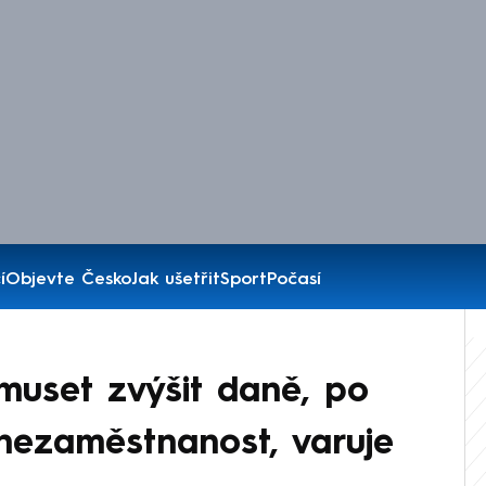
í
Objevte Česko
Jak ušetřit
Sport
Počasí
 muset zvýšit daně, po
nezaměstnanost, varuje