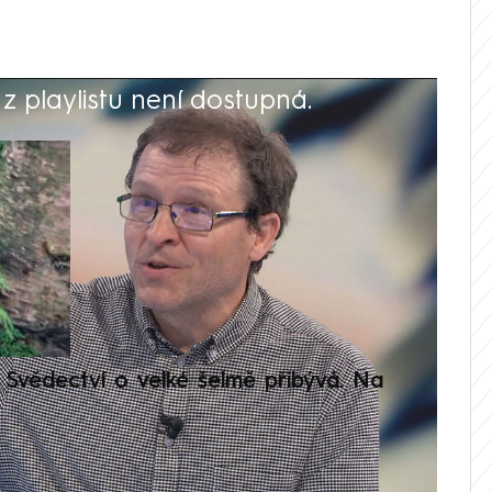
 playlistu není dostupná.
V
Svědectví o velké šelmě přibývá. Na
Setká
je op