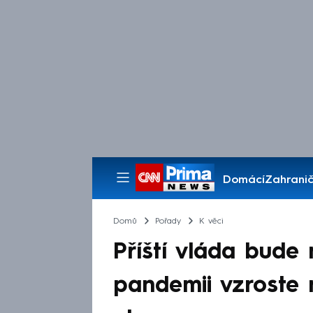
Domácí
Zahranič
Pořady
Domů
Pořady
K věci
Příští vláda bude
pandemii vzroste 