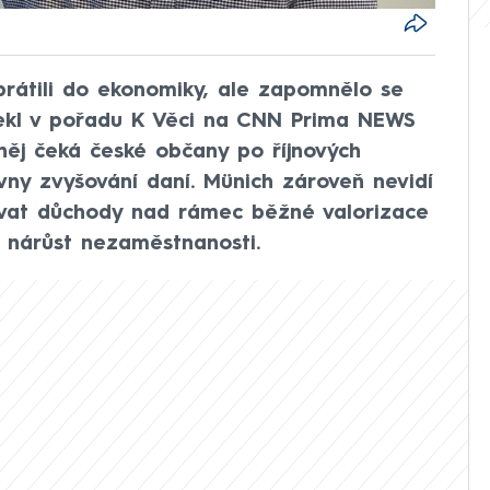
rátili do ekonomiky, ale zapomnělo se
 řekl v pořadu K Věci na CNN Prima NEWS
něj čeká české občany po říjnových
ny zvyšování daní. Münich zároveň nevidí
ovat důchody nad rámec běžné valorizace
 nárůst nezaměstnanosti.