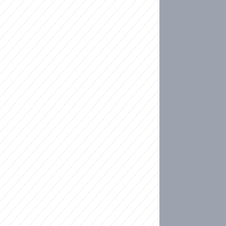
ideo
ní plné slz po 50 letech: Matku donutili dát d
ět spojil test DNA