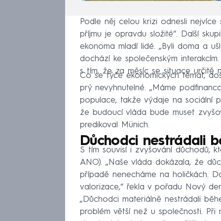
Podle něj celou krizi odnesli nejvíce
příjmu je opravdu složité“. Další skup
ekonoma mladí lidé. „Byli doma a ušl
dochází ke společenským interakcím
s tím, že za měsíc se situace určitě n
Co se týče ekonomických témat, doš
prý nevyhnutelné. „Máme podfinanco
populace, takže výdaje na sociální p
že budoucí vláda bude muset zvyšov
predikoval Münich.
Důchodci nestrádali b
S tím souvisí i zvyšování důchodů, kt
ANO). „Naše vláda dokázala, že důch
případě nenecháme na holičkách. D
valorizace,“ řekla v pořadu Nový den
„Důchodci materiálně nestrádali běhe
problém větší než u společnosti. Př