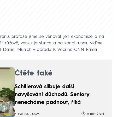
 ránu, protože jsme se věnovali jen ekonomice a na
t růžově, venku je slunce a na konci tunelu vidíme
ekl Daniel Münich v pořadu K Věci na CNN Prima
Čtěte také
Schillerová slibuje další
navyšování důchodů. Seniory
nenecháme padnout, říká
6 min čtení
3. kvě 2021, 08:26