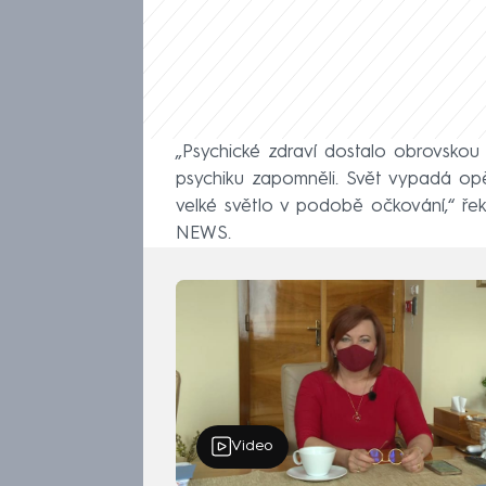
„Psychické zdraví dostalo obrovskou
psychiku zapomněli. Svět vypadá opě
velké světlo v podobě očkování,“ ř
NEWS.
Video