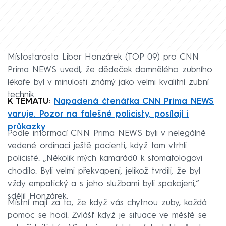
Místostarosta Libor Honzárek (TOP 09) pro CNN
Prima NEWS uvedl, že dědeček domnělého zubního
lékaře byl v minulosti známý jako velmi kvalitní zubní
technik.
K TÉMATU:
Napadená čtenářka CNN Prima NEWS
varuje. Pozor na falešné policisty, posílají i
průkazky
Podle informací CNN Prima NEWS byli v nelegálně
vedené ordinaci ještě pacienti, když tam vtrhli
policisté. „Několik mých kamarádů k stomatologovi
chodilo. Byli velmi překvapeni, jelikož tvrdili, že byl
vždy empatický a s jeho službami byli spokojeni,“
sdělil Honzárek.
Místní mají za to, že když vás chytnou zuby, každá
pomoc se hodí. Zvlášť když je situace ve městě se