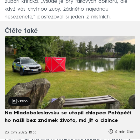
zubaři kritická. „Všude je prý takových doktorů, ale
když vás chytnou zuby, žádného najednou
neseženete,“ postěžoval si jeden z místních.
Čtěte také
Video
Na Mladoboleslavsku se utopil chlapec: Potápěči
ho našli bez známek života, má jít o cizince
6 min čtení
23. čvn 2025, 18:55
Cedule se zavřenými ordinacemi přibývají a kauza s