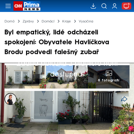
Domů
Zprávy
Domácí
Kraje
Vysočina
Byl empatický, lidé odcházeli
spokojení: Obyvatele Havlíčkova
Brodu podvedl falešný zubař
Žádná položka z playlistu není
dostupná.
8 fotografií
Lenka Kovandová
24. čvn 2025, 09:02
V Havlíčkově Brodě skončil nejen falešný
zubař, ale do důchodu se tam v dohledné