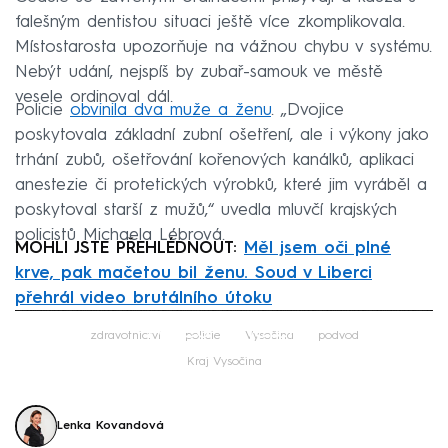
falešným dentistou situaci ještě více zkomplikovala.
Místostarosta upozorňuje na vážnou chybu v systému.
Nebýt udání, nejspíš by zubař-samouk ve městě
vesele ordinoval dál.
Policie
obvinila dva muže a ženu
. „Dvojice
poskytovala základní zubní ošetření, ale i výkony jako
trhání zubů, ošetřování kořenových kanálků, aplikaci
anestezie či protetických výrobků, které jim vyráběl a
poskytoval starší z mužů,“ uvedla mluvčí krajských
policistů Michaela Lébrová.
MOHLI JSTE PŘEHLÉDNOUT:
Měl jsem oči plné
krve, pak mačetou bil ženu. Soud v Liberci
přehrál video brutálního útoku
Failed to fetch
zdravotnictví
policie
Vysočina
podvod
Kraj Vysočina
Lenka Kovandová