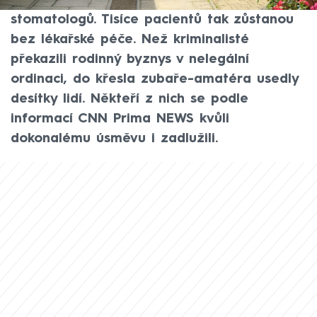
době chystá dalších nejméně šest
stomatologů. Tisíce pacientů tak zůstanou
bez lékařské péče. Než kriminalisté
překazili rodinný byznys v nelegální
ordinaci, do křesla zubaře-amatéra usedly
desítky lidí. Někteří z nich se podle
informací CNN Prima NEWS kvůli
dokonalému úsměvu i zadlužili.