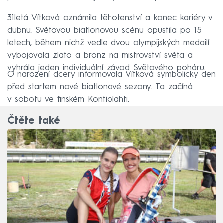
31letá Vítková oznámila těhotenství a konec kariéry v
dubnu. Světovou biatlonovou scénu opustila po 15
letech, během nichž vedle dvou olympijských medailí
vybojovala zlato a bronz na mistrovství světa a
vyhrála jeden individuální závod Světového poháru.
O narození dcery informovala Vítková symbolicky den
před startem nové biatlonové sezony. Ta začíná
v sobotu ve finském Kontiolahti.
Čtěte také