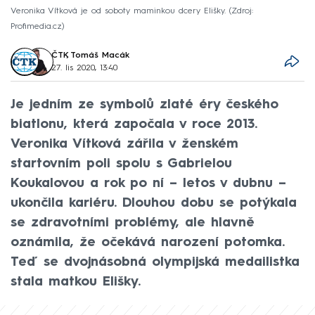
Veronika Vítková je od soboty maminkou dcery Elišky.
Zdroj:
Profimedia.cz
ČTK
,
Tomáš Macák
27. lis 2020, 13:40
Je jedním ze symbolů zlaté éry českého
biatlonu, která započala v roce 2013.
Veronika Vítková zářila v ženském
startovním poli spolu s Gabrielou
Koukalovou a rok po ní – letos v dubnu –
ukončila kariéru. Dlouhou dobu se potýkala
se zdravotními problémy, ale hlavně
oznámila, že očekává narození potomka.
Teď se dvojnásobná olympijská medailistka
stala matkou Elišky.