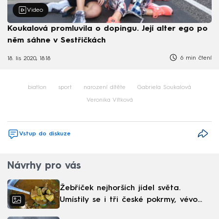
Video
Koukalová promluvila o dopingu. Její alter ego po
něm sáhne v Sestřičkách
6 min čtení
18. lis 2020, 18:18
biatlon
sport
narození dítěte
Gabriela Soukalová
Veronika Vítková
Vstup do diskuze
Návrhy pro vás
Žebříček nejhorších jídel světa.
Umístily se i tři české pokrmy, vévodí
skandinávská kuchyně