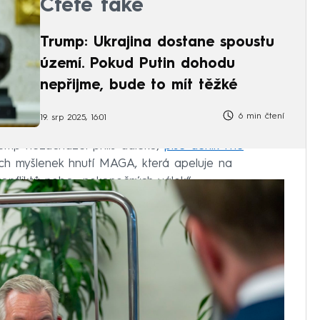
Čtěte také
Trump: Ukrajina dostane spoustu
území. Pokud Putin dohodu
nepřijme, bude to mít těžké
6 min čtení
19. srp 2025, 16:01
Trump nezacházel příliš daleko,
píše deník The
ých myšlenek hnutí MAGA, která apeluje na
nfliktů nebo „nekonečných válek“.