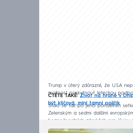
Trump v úterý zdůraznil, že USA nepo
možnost poskytnout leteckou podpor
ČTĚTE TAKÉ:
Život na hraně v Dn
být klíčová, míní tamní politik
Stalo se tak po jeho pondělním setk
Zelenským a sedmi dalšími evropskými
bezpečnostních zárukách pro Kyjev n