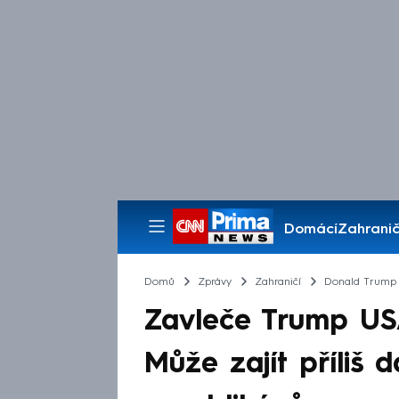
Domácí
Zahranič
Pořady
Domů
Zprávy
Zahraničí
Donald Trump
Zavleče Trump USA
Může zajít příliš d