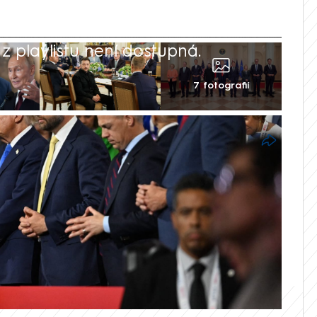
 playlistu není dostupná.
7 fotografií
nta Donalda Trumpa z Republikánské
 Spojených států do konfliktu na Ukrajině
 všichni – část republikánských senátorů
kcí a tvrdším postupu USA, pokud si
 k jednacímu stolu.