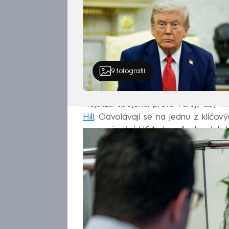
9
fotografií
Nejbližší spojenci proto varují, aby 
Hill
. Odvolávají se na jednu z klíčov
nezapojování USA do zdlouhavých ko