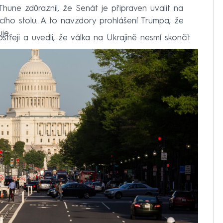
 Thune zdůraznil, že Senát je připraven uvalit na
cího stolu. A to navzdory prohlášení Trumpa, že
je.
 ostřeji a uvedli, že válka na Ukrajině nesmí skončit