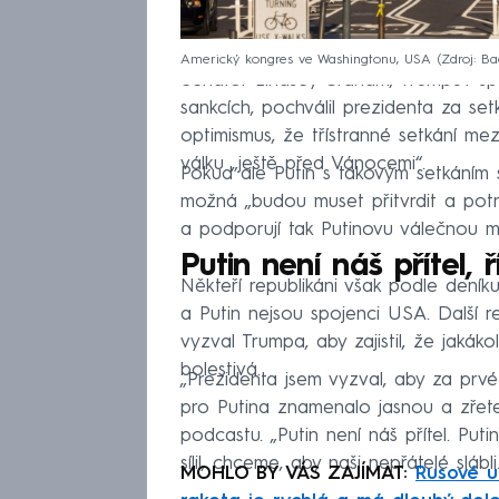
Americký kongres ve Washingtonu, USA
Zdroj: Ba
Senátor Lindsey Graham, Trumpův sp
sankcích, pochválil prezidenta za set
optimismus, že třístranné setkání m
válku „ještě před Vánocemi“.
Pokud ale Putin s takovým setkáním
možná „budou muset přitvrdit a potre
a podporují tak Putinovu válečnou maš
Putin není náš přítel,
Někteří republikáni však podle deník
a Putin nejsou spojenci USA. Další r
vyzval Trumpa, aby zajistil, že jaká
bolestivá.
„Prezidenta jsem vyzval, aby za prvé 
pro Putina znamenalo jasnou a zřete
podcastu. „Putin není náš přítel. Put
sílil, chceme, aby naši nepřátelé slábli
MOHLO BY VÁS ZAJÍMAT:
Rusové už