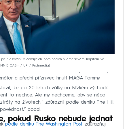
i po hlasování o čekajících nominacích v americkém Kapitolu ve
ONNIE CASH / UPI / Profimedia
ělo důsledky. Nechceme další válku,“ řekl v úterý
senátor a přední příznivec hnutí MAGA Tommy
stavit, že po 20 letech války na Blízkém východě
ezident to nechce. Ale my nechceme, aby se něco
tráty na životech,“ zdůraznil podle deníku The Hill.
povědnost,“ dodal.
ce, pokud Rusko nebude jednat
pak
podle deníku The Washington Post
zdůrazňují