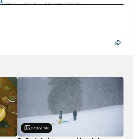
et
Ukrajina
politika
mezinárodní vztahy
iled to fetch
31
fotografií