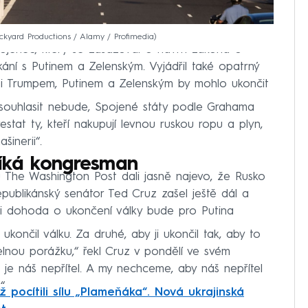
ckyard Productions / Alamy / Profimedia
ojenec, který se zasazoval o návrh zákona o
kání s Putinem a Zelenským. Vyjádřil také opatrný
ezi Trumpem, Putinem a Zelenským by mohlo ukončit
 souhlasit nebude, Spojené státy podle Grahama
stat ty, kteří nakupují levnou ruskou ropu a plyn,
inerii“.
 říká kongresman
u The Washington Post dali jasně najevo, že Rusko
epublikánský senátor Ted Cruz zašel ještě dál a
koli dohoda o ukončení války bude pro Putina
ukončil válku. Za druhé, aby ji ukončil tak, aby to
lnou porážku,“ řekl Cruz v pondělí ve svém
in je náš nepřítel. A my nechceme, aby náš nepřítel
.“
 pocítili sílu „Plameňáka“. Nová ukrajinská