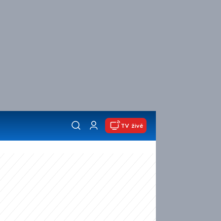
TV živě