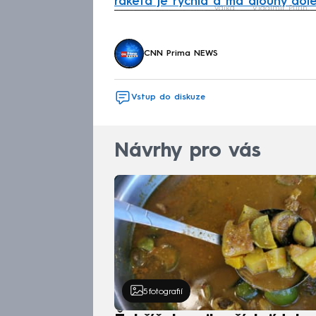
raketa je rychlá a má dlouhý dol
válka
Vladimir Putin
Fa
CNN Prima NEWS
Vstup do diskuze
Návrhy pro vás
5
fotografií