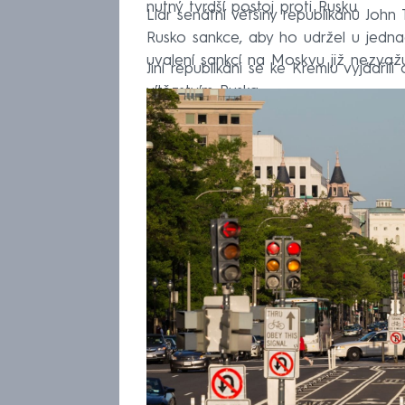
nutný tvrdší postoj proti Rusku.
Lídr senátní většiny republikánů John
Rusko sankce, aby ho udržel u jedna
uvalení sankcí na Moskvu již nezvažu
Jiní republikáni se ke Kremlu vyjádřili
vítězstvím Ruska.