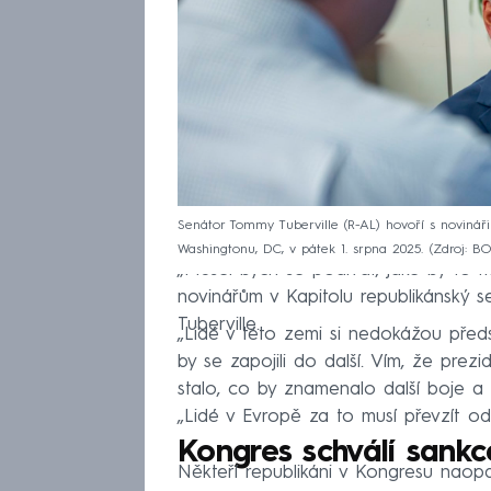
Senátor Tommy Tuberville (R-AL) hovoří s novinář
Washingtonu, DC, v pátek 1. srpna 2025.
Zdroj: B
„Musel bych se podívat, jaké by to m
novinářům v Kapitolu republikánský 
Tuberville.
„Lidé v této zemi si nedokážou před
by se zapojili do další. Vím, že pr
stalo, co by znamenalo další boje a z
„Lidé v Evropě za to musí převzít od
Kongres schválí sank
Někteří republikáni v Kongresu nao