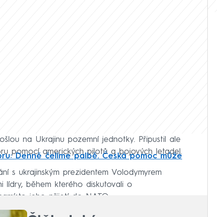
šlou na Ukrajinu pozemní jednotky. Připustil ale
u pomocí amerických pilotů a bojových letadel.
ipru: Denně čelíme palbě. Česká pomoc může
ání s ukrajinským prezidentem Volodymyrem
 lídry, během kterého diskutovali o
amísto jeho přijetí do NATO.