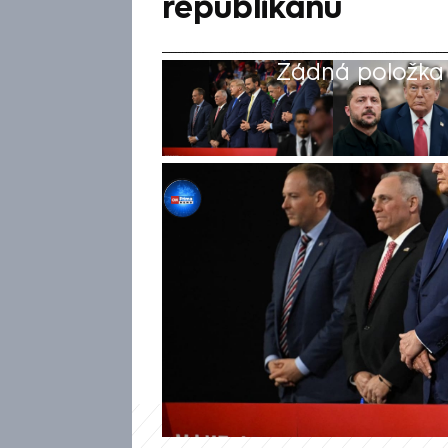
republikánů
Žádná položka z
CNN Prima NEWS
20. srp 2025, 21:03
Spojenci amerického prezide
strany varují před zapletením
a vyvíjejí na něj tlak. Ne ale
dokonce volá po zavedení san
Rusko nebude ochotné sednout