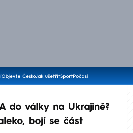
í
Objevte Česko
Jak ušetřit
Sport
Počasí
 do války na Ukrajině?
aleko, bojí se část