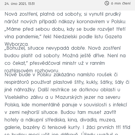
6 min čtení
24. úno 2021, 15:31
Nová zostření, platná od soboty, si vynutil prudký
nárůst nových případů nákazy koronavirem v Polsku.
„Máme před sebou dobu, kdy se bude rozvíjet třetí
vlna pandemie,“ řekl Niedzielski podle listu Gazeta
Wyborzca.
„Bohužel, situace nevypadá dobře. Nová zostření
budou platit od soboty. Možná ještě dříve. Není na
co čekat,“ přesvědčoval ministr už v ranním
rozhlasovém rozhovoru.
Nově bude v Polsku zakázáno namísto roušek či
respirátorů používat plastové štíty, kukly, šátky, šály či
jiné náhražky. Další restrikce se dotknou oblasti u
Viselského zálivu a u Mazurských jezer na severu
Polska, kde momentálně panuje v souvislosti s infekcí
v zemi nejhorší situace. Budou tam muset zavřít
hotely a nákupní střediska, kina, divadla, muzea,
galerie, bazény či tenisové kurty. I žáci prvních tří tříd