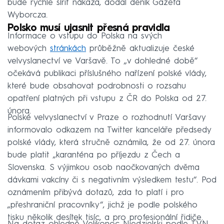
bude rychle šířit nákaza, dodal deník Gazeta
Wyborcza.
Polsko musí ujasnit přesná pravidla
Informace o vstupu do Polska na svých
webových
stránkách
průběžně aktualizuje české
velvyslanectví ve Varšavě. To „v dohledné době“
očekává publikaci příslušného nařízení polské vlády,
které bude obsahovat podrobnosti o rozsahu
opatření platných při vstupu z ČR do Polska od 27.
února.
Polské velvyslanectví v Praze o rozhodnutí Varšavy
informovalo odkazem na Twitter kanceláře předsedy
polské vlády, která stručně oznámila, že od 27. února
bude platit „karanténa po příjezdu z Čech a
Slovenska. S výjimkou osob naočkovaných dvěma
dávkami vakcíny či s negativním výsledkem testu“. Pod
oznámením přibývá dotazů, zda to platí i pro
„přeshraniční pracovníky“, jichž je podle polského
tisku několik desítek tisíc, a pro profesionální řidiče.