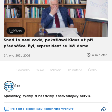
Video
Snad to není covid, pokašlával Klaus už při
přednášce. Byl, exprezident se léčí doma
6 min čtení
24. úno 2021, 20:02
Slovensko
Polsko
očkování
karanténa
Česko
ČTK
Spolehlivý, rychlý a nezávislý zpravodajský servis.
Pro tento článek jsou komentáře vypnuté