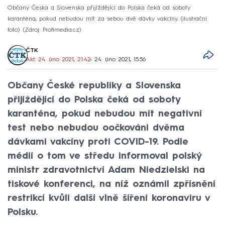
Občany Česka a Slovenska přijíždějící do Polska čeká od soboty
karanténa, pokud nebudou mít za sebou dvě dávky vakcíny. (ilustrační
foto)
Zdroj: Profimedia.cz
ČTK
Akt. 24. úno 2021, 21:42
• 24. úno 2021, 15:56
Občany České republiky a Slovenska
přijíždějící do Polska čeká od soboty
karanténa, pokud nebudou mít negativní
test nebo nebudou oočkováni dvěma
dávkami vakcíny proti COVID-19. Podle
médií o tom ve středu informoval polský
ministr zdravotnictví Adam Niedzielski na
tiskové konferenci, na níž oznámil zpřísnění
restrikcí kvůli další vlně šíření koronaviru v
Polsku.