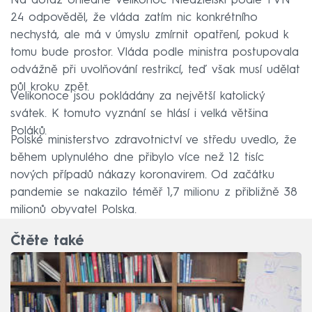
Na dotaz ohledně Velikonoc Niedzielski podle TVN
24 odpověděl, že vláda zatím nic konkrétního
nechystá, ale má v úmyslu zmírnit opatření, pokud k
tomu bude prostor. Vláda podle ministra postupovala
odvážně při uvolňování restrikcí, teď však musí udělat
půl kroku zpět.
Velikonoce jsou pokládány za největší katolický
svátek. K tomuto vyznání se hlásí i velká většina
Poláků.
Polské ministerstvo zdravotnictví ve středu uvedlo, že
během uplynulého dne přibylo více než 12 tisíc
nových případů nákazy koronavirem. Od začátku
pandemie se nakazilo téměř 1,7 milionu z přibližně 38
milionů obyvatel Polska.
Čtěte také