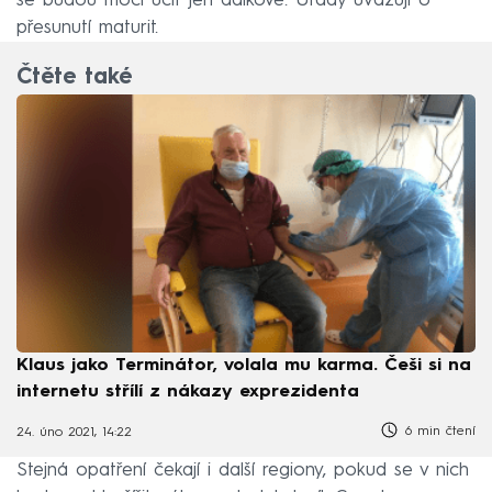
se budou moci učit jen dálkově. Úřady uvažují o
přesunutí maturit.
Čtěte také
Klaus jako Terminátor, volala mu karma. Češi si na
internetu střílí z nákazy exprezidenta
6 min čtení
24. úno 2021, 14:22
Stejná opatření čekají i další regiony, pokud se v nich