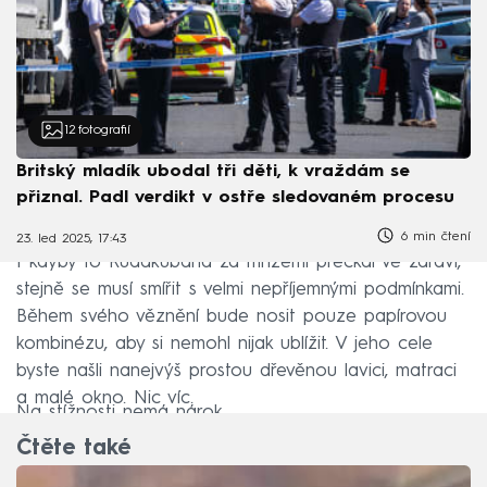
12
fotografií
Britský mladík ubodal tři děti, k vraždám se
přiznal. Padl verdikt v ostře sledovaném procesu
6 min čtení
23. led 2025, 17:43
I kdyby to Rudakubana za mřížemi přečkal ve zdraví,
stejně se musí smířit s velmi nepříjemnými podmínkami.
Během svého věznění bude nosit pouze papírovou
kombinézu, aby si nemohl nijak ublížit. V jeho cele
byste našli nanejvýš prostou dřevěnou lavici, matraci
a malé okno. Nic víc.
Na stížnosti nemá nárok.
Čtěte také