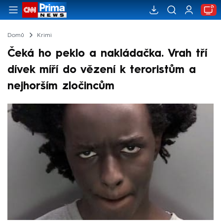
Domů
Krimi
Čeká ho peklo a nakládačka. Vrah tří
dívek míří do vězení k teroristům a
nejhorším zločincům