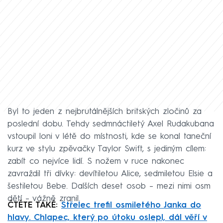
Byl to jeden z nejbrutálnějších britských zločinů za
poslední dobu. Tehdy sedmnáctiletý Axel Rudakubana
vstoupil loni v létě do místnosti, kde se konal taneční
kurz ve stylu zpěvačky Taylor Swift, s jediným cílem:
zabít co nejvíce lidí. S nožem v ruce nakonec
zavraždil tři dívky: devítiletou Alice, sedmiletou Elsie a
šestiletou Bebe. Dalších deset osob – mezi nimi osm
dětí – vážně zranil.
ČTĚTE TAKÉ:
Střelec trefil osmiletého Janka do
hlavy. Chlapec, který po útoku oslepl, dál věří v