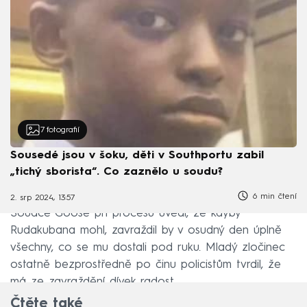
7
fotografií
Sousedé jsou v šoku, děti v Southportu zabil
„tichý sborista“. Co zaznělo u soudu?
6 min čtení
2. srp 2024, 13:57
Soudce Goose při procesu uvedl, že kdyby
Rudakubana mohl, zavraždil by v osudný den úplně
všechny, co se mu dostali pod ruku. Mladý zločinec
ostatně bezprostředně po činu policistům tvrdil, že
má ze zavraždění dívek radost.
Čtěte také