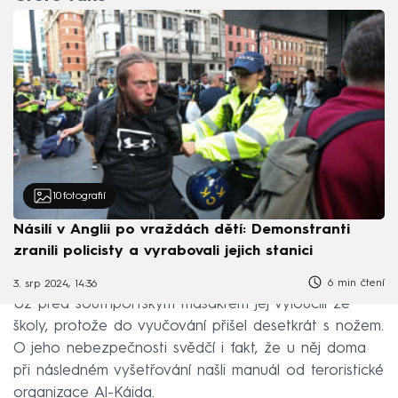
10
fotografií
Násilí v Anglii po vraždách dětí: Demonstranti
zranili policisty a vyrabovali jejich stanici
6 min čtení
3. srp 2024, 14:36
Už před southportským masakrem jej vyloučili ze
školy, protože do vyučování přišel desetkrát s nožem.
O jeho nebezpečnosti svědčí i fakt, že u něj doma
při následném vyšetřování našli manuál od teroristické
organizace Al-Káida.