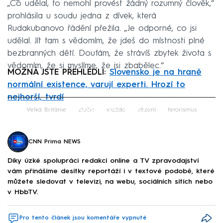
„Co udělal, to nemohl provést žádný rozumný člověk,“
prohlásila u soudu jedna z dívek, která
Rudakubanovo řádění přežila. „Je odporné, co jsi
udělal. Jít tam s vědomím, že jdeš do místnosti plné
bezbranných dětí. Doufám, že strávíš zbytek života s
vědomím, že si myslíme, že jsi zbabělec.“
MOŽNÁ JSTE PŘEHLÉDLI:
Slovensko je na hraně
normální existence, varují experti. Hrozí to
nejhorší, tvrdí
Failed to fetch
Velká Británie
zločin
vražda
vězení
terorismus
CNN Prima NEWS
Díky úzké spolupráci redakcí online a TV zpravodajství
vám přinášíme desítky reportáží i v textové podobě, které
můžete sledovat v televizi, na webu, sociálních sítích nebo
v HbbTV.
Pro tento článek jsou komentáře vypnuté