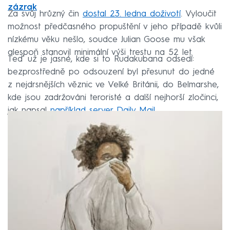
zázrak
Za svůj hrůzný čin
dostal 23. ledna doživotí
. Vyloučit
možnost předčasného propuštění v jeho případě kvůli
nízkému věku nešlo, soudce Julian Goose mu však
alespoň stanovil minimální výši trestu na 52 let.
Teď už je jasné, kde si to Rudakubana odsedí:
bezprostředně po odsouzení byl přesunut do jedné
z nejdrsnějších věznic ve Velké Británii, do Belmarshe,
kde jsou zadržováni teroristé a další nejhorší zločinci,
jak napsal
například server Daily Mail
.