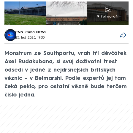
9 fotografií
CNN Prima NEWS
25. led 2025, 19:30
Monstrum ze Southportu, vrah tří děvčátek
Axel Rudakubana, si svůj doživotní trest
odsedí v jedné z nejdrsnějších britských
věznic – v Belmarshi. Podle expertů jej tam
čeká peklo, pro ostatní vězně bude terčem
číslo jedna.