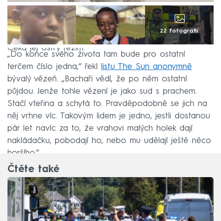
22 fotografií
Čeká jej ostrý režim.
„Do konce svého života tam bude pro ostatní
terčem číslo jedna,“ řekl
listu The Sun anonymně
bývalý vězeň. „Bachaři vědí, že po něm ostatní
půjdou. Jenže tohle vězení je jako sud s prachem.
Stačí vteřina a schytá to. Pravděpodobně se jich na
něj vrhne víc. Takovým lidem je jedno, jestli dostanou
pár let navíc za to, že vrahovi malých holek dají
nakládačku, pobodají ho, nebo mu udělají ještě něco
horšího.“
Čtěte také