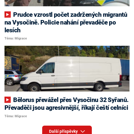
Prudce vzrostl počet zadržených migrantů
na Vysočině. Policie nahání převaděče po
lesích
Téma: Migrace
Bělorus převážel přes Vysočinu 32 Syřanů.
Převaděči jsou agresivnější, říkají čeští celníci
Téma: Migrace
Další příspěvky