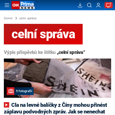
Domů
celní správa
celní správa
Výpis příspěvků ke štítku
„celní správa“
9 fotografií
Cla na levné balíčky z Číny mohou přinést
záplavu podvodných zpráv. Jak se nenechat