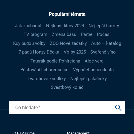
Populární témata
Jak zhubnout
Nejlepší filmy 2024
Nejlepší horory
TV program
Změna času
Partie
Počasí
Kdy budou volby
ZOO Nové začátky
Auto – katalog
7 pádů Honzy Dědka
Volby 2025
Svařené víno
Tatarák podle Pohlreicha
Aloe vera
Pěstování lichořeřišnice
Výpočet ascendentu
Tvarohové knedlíky
Nejlepší palačinky
Švestkový koláč
O FTV Prima
Management