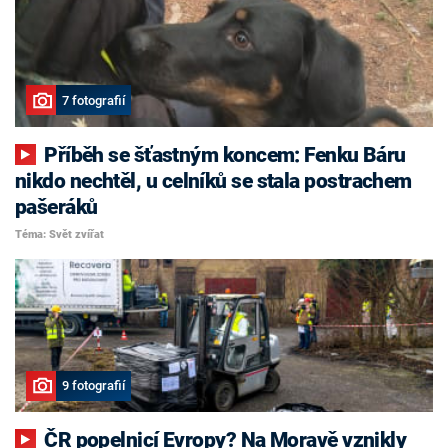
7 fotografií
Příběh se šťastným koncem: Fenku Báru
nikdo nechtěl, u celníků se stala postrachem
pašeráků
Téma: Svět zvířat
9 fotografií
ČR popelnicí Evropy? Na Moravě vznikly