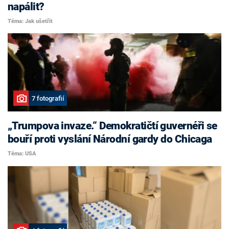
napálit?
Téma: Jak ušetřit
7 fotografií
„Trumpova invaze.“ Demokratičtí guvernéři se
bouří proti vyslání Národní gardy do Chicaga
Téma: USA