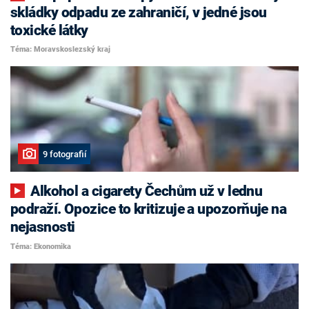
skládky odpadu ze zahraničí, v jedné jsou
toxické látky
Téma: Moravskoslezský kraj
9 fotografií
Alkohol a cigarety Čechům už v lednu
podraží. Opozice to kritizuje a upozorňuje na
nejasnosti
Téma: Ekonomika