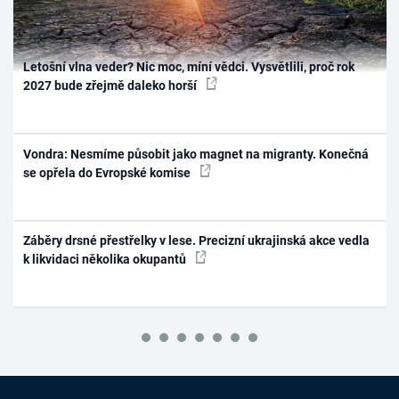
Letošní vlna veder? Nic moc, míní vědci. Vysvětlili, proč rok
2027 bude zřejmě daleko horší
Vondra: Nesmíme působit jako magnet na migranty. Konečná
se opřela do Evropské komise
Záběry drsné přestřelky v lese. Precizní ukrajinská akce vedla
k likvidaci několika okupantů