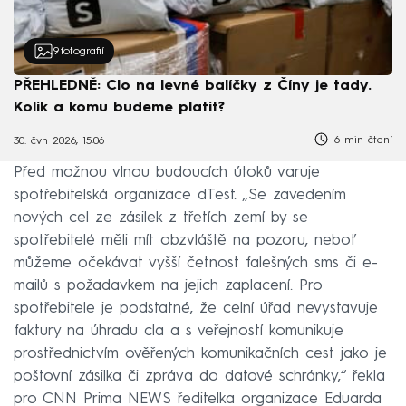
9
fotografií
PŘEHLEDNĚ: Clo na levné balíčky z Číny je tady.
Kolik a komu budeme platit?
6 min čtení
30. čvn 2026, 15:06
Před možnou vlnou budoucích útoků varuje
spotřebitelská organizace dTest. „Se zavedením
nových cel ze zásilek z třetích zemí by se
spotřebitelé měli mít obzvláště na pozoru, neboť
můžeme očekávat vyšší četnost falešných sms či e-
mailů s požadavkem na jejich zaplacení. Pro
spotřebitele je podstatné, že celní úřad nevystavuje
faktury na úhradu cla a s veřejností komunikuje
prostřednictvím ověřených komunikačních cest jako je
poštovní zásilka či zpráva do datové schránky,“ řekla
pro CNN Prima NEWS ředitelka organizace Eduarda