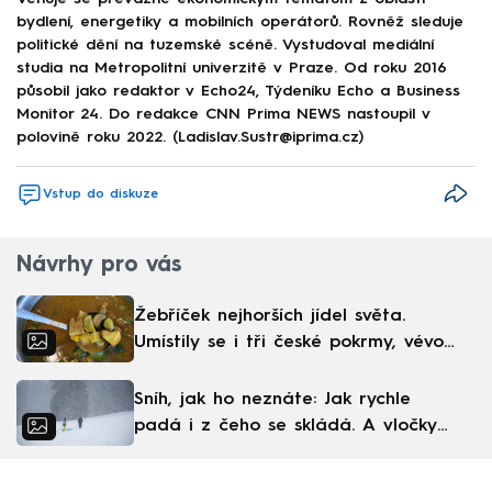
bydlení, energetiky a mobilních operátorů. Rovněž sleduje
politické dění na tuzemské scéně. Vystudoval mediální
studia na Metropolitní univerzitě v Praze. Od roku 2016
působil jako redaktor v Echo24, Týdeníku Echo a Business
Monitor 24. Do redakce CNN Prima NEWS nastoupil v
polovině roku 2022. (Ladislav.Sustr@iprima.cz)
Vstup do diskuze
Návrhy pro vás
Žebříček nejhorších jídel světa.
Umístily se i tři české pokrmy, vévodí
skandinávská kuchyně
Sníh, jak ho neznáte: Jak rychle
padá i z čeho se skládá. A vločky
nejsou bílé