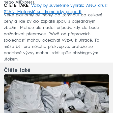
nebo AliExpress.
ČTĚTE TAKÉ:
Volby by suverénně vyhrálo ANO, druzí
STAN. Motoristé se dramaticky propadli
Velké platformy by mohly clo zahrnout do celkové
ceny a lidé by clo zaplatili spolu s objednaným
zbožím. Mohou ale nastat případy, kdy clo bude
požadovat přepravce. Právě od přepravních
společností mohou očekávat výzvu k úhradě. To
může být pro někoho překvapivé, protože se
podobné výzvy mohou zdát spíše phishingovým
útokem.
Čtěte také