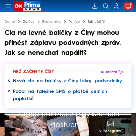
Domů
Zprávy
Ekonomika
Peníze
Jak ušetřit
Cla na levné balíčky z Číny mohou
přinést záplavu podvodných zpráv.
Jak se nenechat napálit?
NEŽ ZAČNETE ČÍST
Nová cla na balíčky z Číny lákají podvodníky
Pozor na falešné SMS o platbě celních
poplatků
Žádná položka z playlistu není
dostupná.
9 fotografií