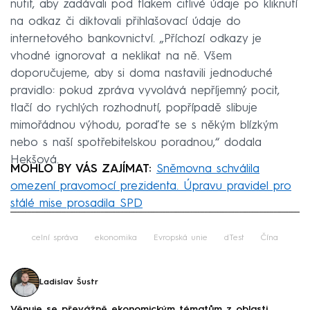
nutit, aby zadávali pod tlakem citlivé údaje po kliknutí
na odkaz či diktovali přihlašovací údaje do
internetového bankovnictví. „Příchozí odkazy je
vhodné ignorovat a neklikat na ně. Všem
doporučujeme, aby si doma nastavili jednoduché
pravidlo: pokud zpráva vyvolává nepříjemný pocit,
tlačí do rychlých rozhodnutí, popřípadě slibuje
mimořádnou výhodu, poraďte se s někým blízkým
nebo s naší spotřebitelskou poradnou,“ dodala
Hekšová.
MOHLO BY VÁS ZAJÍMAT:
Sněmovna schválila
omezení pravomocí prezidenta. Úpravu pravidel pro
stálé mise prosadila SPD
Failed to fetch
celní správa
ekonomika
Evropská unie
dTest
Čína
Ladislav Šustr
Věnuje se převážně ekonomickým tématům z oblasti