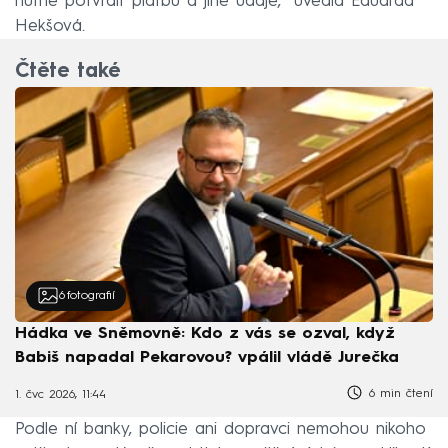
nutné potvrdit platbu a jiné údaje,“ uvedla Eduarda
Hekšová.
Čtěte také
6
fotografií
Hádka ve Sněmovně: Kdo z vás se ozval, když
Babiš napadal Pekarovou? vpálil vládě Jurečka
6 min čtení
1. čvc 2026, 11:44
Podle ní banky, policie ani dopravci nemohou nikoho