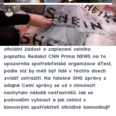
Ladislav Šustr
7. čvc 2026, 05:24
Cla na levné balíčky z čínských on-line
tržišť mohou přinést velké množství
podvodných zpráv. Ty se mohou tvářit jako
oficiální žádost o zaplacení celního
poplatku. Redakci CNN Prima NEWS na to
upozornila spotřebitelská organizace dTest,
podle níž by měli být lidé v těchto dnech
zvlášť ostražití. Na falešné SMS zprávy z
údajné Celní správy se už v minulosti
nachytalo několik nešťastníků. Jak se
podvodům vyhnout a jak celníci s
koncovými spotřebiteli oficiálně komunikují?