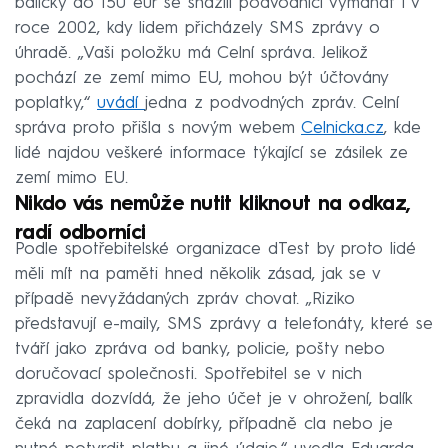
balíčky do 150 eur se snažili podvodníci vymáhat i v
roce 2002, kdy lidem přicházely SMS zprávy o
úhradě. „Vaši položku má Celní správa. Jelikož
pochází ze zemí mimo EU, mohou být účtovány
poplatky,“
uvádí
jedna z podvodných zpráv. Celní
správa proto přišla s novým webem
Celnicka.cz
, kde
lidé najdou veškeré informace týkající se zásilek ze
zemí mimo EU.
Nikdo vás nemůže nutit kliknout na odkaz,
radí odborníci
Podle spotřebitelské organizace dTest by proto lidé
měli mít na paměti hned několik zásad, jak se v
případě nevyžádaných zpráv chovat. „Riziko
představují e-maily, SMS zprávy a telefonáty, které se
tváří jako zpráva od banky, policie, pošty nebo
doručovací společnosti. Spotřebitel se v nich
zpravidla dozvídá, že jeho účet je v ohrožení, balík
čeká na zaplacení dobírky, případně cla nebo je