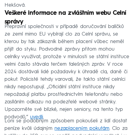
Hekšová.
Veškeré informace na zvláštním webu Celní
správy
Přepravní společnosti v případě doručování balíčků
ze zemí mimo EU vybírají clo za Celní správu, se
kterou by tak zákazník během placení vůbec neměl
přijít do styku. Podvodné zprávy přitom mohou
celníky využívat, protože v minulosti se státní instituce
velmi často stávala terčem falešných zpráv. V roce
2024 dostávali lidé požadavky k úhradě cla, daně či
pokut. Policisté tehdy varovali, že takto státní celníci
nikdy nepostupují. „Oficiální státní instituce nikdy
nepožadují platbu prostřednictvím telefonátu nebo
zasíláním odkazu na podezřelé webové stránky.
Upozorněte své blízké, nejen seniory, na tento typ
podvodů,“
uvedli
.
Loni se podobným způsobem pokoušeli z lidí dostat
peníze kvůli údajným
nezaplaceným pokutám
. Clo za