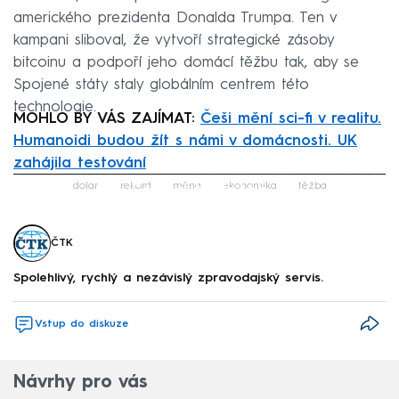
amerického prezidenta Donalda Trumpa. Ten v
kampani sliboval, že vytvoří strategické zásoby
bitcoinu a podpoří jeho domácí těžbu tak, aby se
Spojené státy staly globálním centrem této
technologie.
MOHLO BY VÁS ZAJÍMAT:
Češi mění sci-fi v realitu.
Humanoidi budou žít s námi v domácnosti. UK
zahájila testování
Failed to fetch
dolar
rekord
měna
ekonomika
těžba
ČTK
Spolehlivý, rychlý a nezávislý zpravodajský servis.
Vstup do diskuze
Návrhy pro vás