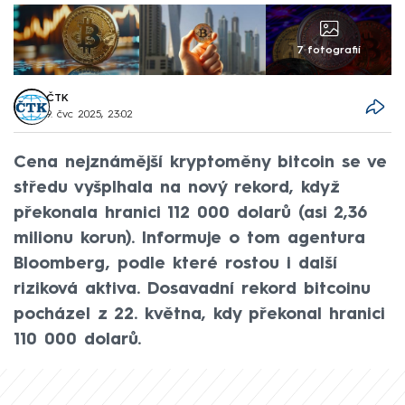
7 fotografií
ČTK
9. čvc 2025, 23:02
Cena nejznámější kryptoměny bitcoin se ve
středu vyšplhala na nový rekord, když
překonala hranici 112 000 dolarů (asi 2,36
milionu korun). Informuje o tom agentura
Bloomberg, podle které rostou i další
riziková aktiva. Dosavadní rekord bitcoinu
pocházel z 22. května, kdy překonal hranici
110 000 dolarů.