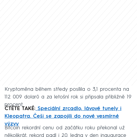
Kryptoměna během středy posílila o 3,1 procenta na
112 009 dolarů a za letošní rok si připsala přibližně 19
procent.
ČTĚTE TAKÉ:
Speciální zrcadlo, lávové tunely i
Kleopatra. Češi se zapojili do nové vesmírné
výzvy
Bitcoin rekordní cenu od začátku roku překonal už
několikrát, rekord padl i 20. ledna v den inaugurace