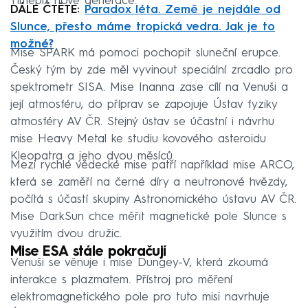
Timepix nové generace.
DÁLE ČTĚTE:
Paradox léta. Země je nejdále od
Slunce, přesto máme tropická vedra. Jak je to
možné?
Mise SPARK má pomoci pochopit sluneční erupce.
Český tým by zde měl vyvinout speciální zrcadlo pro
spektrometr SISA. Mise Inanna zase cílí na Venuši a
její atmosféru, do příprav se zapojuje Ústav fyziky
atmosféry AV ČR. Stejný ústav se účastní i návrhu
mise Heavy Metal ke studiu kovového asteroidu
Kleopatra a jeho dvou měsíců.
Mezi rychlé vědecké mise patří například mise ARCO,
která se zaměří na černé díry a neutronové hvězdy,
počítá s účastí skupiny Astronomického ústavu AV ČR.
Mise DarkSun chce měřit magnetické pole Slunce s
využitím dvou družic.
Mise ESA stále pokračují
Venuši se věnuje i mise Dungey-V, která zkoumá
interakce s plazmatem. Přístroj pro měření
elektromagnetického pole pro tuto misi navrhuje