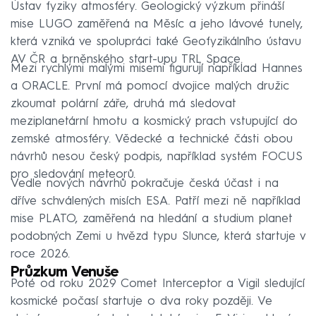
Ústav fyziky atmosféry. Geologický výzkum přináší
mise LUGO zaměřená na Měsíc a jeho lávové tunely,
která vzniká ve spolupráci také Geofyzikálního ústavu
AV ČR a brněnského start-upu TRL Space.
Mezi rychlými malými misemi figurují například Hannes
a ORACLE. První má pomocí dvojice malých družic
zkoumat polární záře, druhá má sledovat
meziplanetární hmotu a kosmický prach vstupující do
zemské atmosféry. Vědecké a technické části obou
návrhů nesou český podpis, například systém FOCUS
pro sledování meteorů.
Vedle nových návrhů pokračuje česká účast i na
dříve schválených misích ESA. Patří mezi ně například
mise PLATO, zaměřená na hledání a studium planet
podobných Zemi u hvězd typu Slunce, která startuje v
roce 2026.
Průzkum Venuše
Poté od roku 2029 Comet Interceptor a Vigil sledující
kosmické počasí startuje o dva roky později. Ve