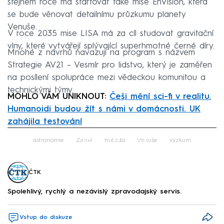
stejném roce má startovat také mise EnVision, která
se bude věnovat detailnímu průzkumu planety
Venuše.
V roce 2035 mise LISA má za cíl studovat gravitační
vlny, které vytvářejí splývající superhmotné černé díry.
Mnohé z návrhů navazují na program s názvem
Strategie AV21 – Vesmír pro lidstvo, který je zaměřen
na posílení spolupráce mezi vědeckou komunitou a
technickými týmy.
MOHLO VÁM UNIKNOUT:
Češi mění sci-fi v realitu.
Humanoidi budou žít s námi v domácnosti. UK
zahájila testování
Failed to fetch
astronomie
Země
hvězda
Venuše
výzkum
ČTK
Spolehlivý, rychlý a nezávislý zpravodajský servis.
Vstup do diskuze