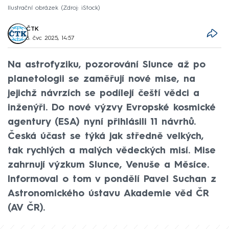
Ilustrační obrázek
Zdroj: iStock
ČTK
8. čvc 2025, 14:57
Na astrofyziku, pozorování Slunce až po
planetologii se zaměřují nové mise, na
jejichž návrzích se podílejí čeští vědci a
inženýři. Do nové výzvy Evropské kosmické
agentury (ESA) nyní přihlásili 11 návrhů.
Česká účast se týká jak středně velkých,
tak rychlých a malých vědeckých misí. Mise
zahrnují výzkum Slunce, Venuše a Měsíce.
Informoval o tom v pondělí Pavel Suchan z
Astronomického ústavu Akademie věd ČR
(AV ČR).