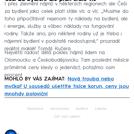
I přes zlevnění nájmů v některých regionech ale Češi
za bydlení jako celek platí stále víc a víc. „Musíme do
toho připočítávat nejenom ty náklady na bydlení, ale
i energie, služby a vůbec náklady na fungování
rodiny. Takže ano, pro některé rodiny už je třeba i
nájemní bydlení v podstatě nedostupné,“ prozradil
realitní makléř Tomáš Kučera.
Největší radost dělá pokles nájmů lidem na
Olomoucku a Českobudějovicku. Tam poslední měsíce
průměrné ceny klesly o jedenáct, potažmo osm
procent.
MOHLO BY VÁS ZAJÍMAT:
Nová trouba nebo
myčka? U sousedů ušetříte tisíce korun, ceny jsou
mnohdy poloviční
Failed to fetch
Pardubice
ekonomika
bydlení
Liberec
Ústí nad Labem