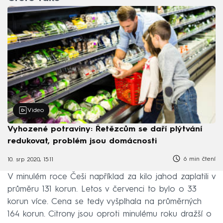
Video
Vyhozené potraviny: Řetězcům se daří plýtvání
redukovat, problém jsou domácnosti
6 min čtení
10. srp 2020, 15:11
V minulém roce Češi například za kilo jahod zaplatili v
průměru 131 korun. Letos v červenci to bylo o 33
korun více. Cena se tedy vyšplhala na průměrných
164 korun. Citrony jsou oproti minulému roku dražší o