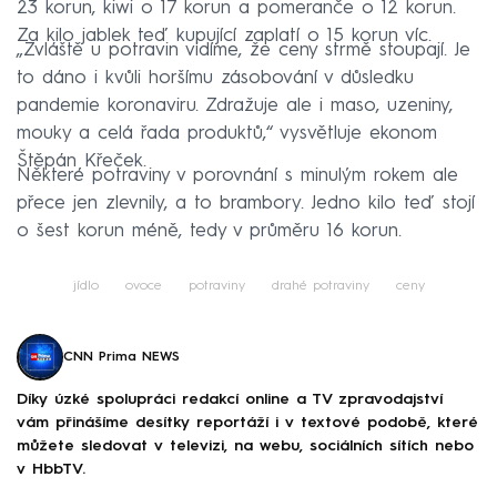
23 korun, kiwi o 17 korun a pomeranče o 12 korun.
Za kilo jablek teď kupující zaplatí o 15 korun víc.
„Zvláště u potravin vidíme, že ceny strmě stoupají. Je
to dáno i kvůli horšímu zásobování v důsledku
pandemie koronaviru. Zdražuje ale i maso, uzeniny,
mouky a celá řada produktů,“ vysvětluje ekonom
Štěpán Křeček.
Některé potraviny v porovnání s minulým rokem ale
přece jen zlevnily, a to brambory. Jedno kilo teď stojí
o šest korun méně, tedy v průměru 16 korun.
jídlo
ovoce
potraviny
drahé potraviny
ceny
CNN Prima NEWS
Díky úzké spolupráci redakcí online a TV zpravodajství
vám přinášíme desítky reportáží i v textové podobě, které
můžete sledovat v televizi, na webu, sociálních sítích nebo
v HbbTV.