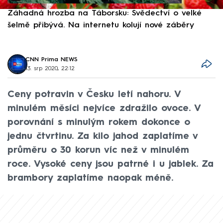
Záhadná hrozba na Táborsku: Svědectví o velké
S
šelmě přibývá. Na internetu kolují nové záběry
d
CNN Prima NEWS
13. srp 2020, 22:12
Ceny potravin v Česku letí nahoru. V
minulém měsíci nejvíce zdražilo ovoce. V
porovnání s minulým rokem dokonce o
jednu čtvrtinu. Za kilo jahod zaplatíme v
průměru o 30 korun víc než v minulém
roce. Vysoké ceny jsou patrné i u jablek. Za
brambory zaplatíme naopak méně.