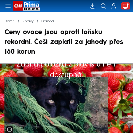
Domů
Zprávy
Domácí
Ceny ovoce jsou oproti loňsku
rekordní. Češi zaplatí za jahody přes
160 korun
Žádná položka z playlistu není
Výběr redakce
dostupná.