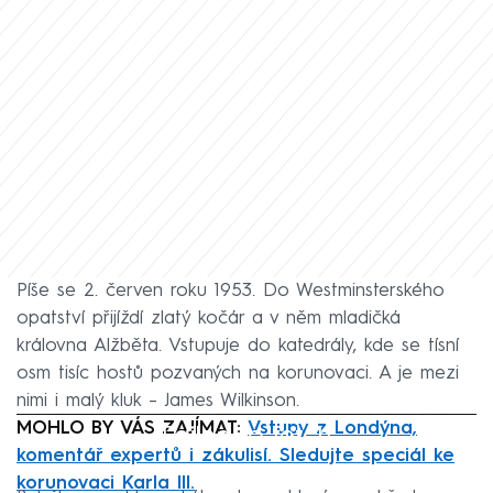
Píše se 2. červen roku 1953. Do Westminsterského
opatství přijíždí zlatý kočár a v něm mladičká
královna Alžběta. Vstupuje do katedrály, kde se tísní
osm tisíc hostů pozvaných na korunovaci. A je mezi
nimi i malý kluk – James Wilkinson.
MOHLO BY VÁS ZAJÍMAT:
Failed to fetch
Vstupy z Londýna,
komentář expertů i zákulisí. Sledujte speciál ke
korunovaci Karla III.