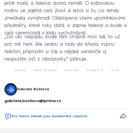
ještě malá, a televizi doma neměli. O královskou
rodinu se zajímá celý život. A letos si to, co tehdy
zmeškala, vynahradí. Obklopena všemi upomínkovými
předměty, které roky sbírá, si zapne televizi a bude si
celý ceremoniál v klidu vychutnávat.
„Do ulic nepůjdu, bude tam strašně moc lidí, to už
pro mě není. Ale sednu si tady do křesla, vypnu
telefon, připravím si čaj a nějaké sendviče a
nespustím oči z obrazovky,“ plánuje.
Londýn
Velká Británie
veterinář
Alžběta II.
rituál
Gabriela Božilová
gabriela.bozilova@iprima.cz
Pro tento článek jsou komentáře vypnuté