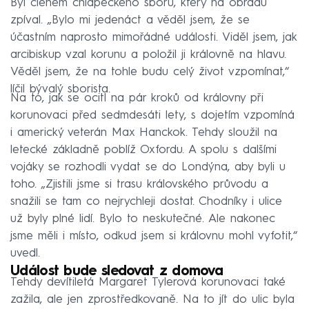
Byl členem chlapeckého sboru, který na obřadu
zpíval. „Bylo mi jedenáct a věděl jsem, že se
účastním naprosto mimořádné události. Viděl jsem, jak
arcibiskup vzal korunu a položil ji královně na hlavu.
Věděl jsem, že na tohle budu celý život vzpomínat,“
líčil bývalý sborista.
Na to, jak se ocitl na pár kroků od královny při
korunovaci před sedmdesáti lety, s dojetím vzpomíná
i americký veterán Max Hanckok. Tehdy sloužil na
letecké základně poblíž Oxfordu. A spolu s dalšími
vojáky se rozhodli vydat se do Londýna, aby byli u
toho. „Zjistili jsme si trasu královského průvodu a
snažili se tam co nejrychleji dostat. Chodníky i ulice
už byly plné lidí. Bylo to neskutečné. Ale nakonec
jsme měli i místo, odkud jsem si královnu mohl vyfotit,“
uvedl.
Událost bude sledovat z domova
Tehdy devítiletá Margaret Tylerová korunovaci také
zažila, ale jen zprostředkovaně. Na to jít do ulic byla