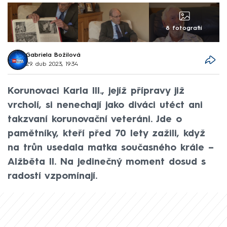
8 fotografií
Gabriela Božilová
29. dub 2023, 19:34
Korunovaci Karla III., jejíž přípravy již
vrcholí, si nenechají jako diváci utéct ani
takzvaní korunovační veteráni. Jde o
pamětníky, kteří před 70 lety zažili, když
na trůn usedala matka současného krále –
Alžběta II. Na jedinečný moment dosud s
radostí vzpomínají.