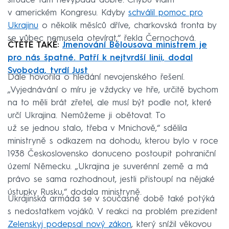
situace tam nevypadá dobře. Chybu vidím
v americkém Kongresu. Kdyby
schválil pomoc pro
Ukrajinu
o několik měsíců dříve, charkovská fronta by
se vůbec nemusela otevírat,“ řekla Černochová.
ČTĚTE TAKÉ:
Jmenování Bělousova ministrem je
pro nás špatné. Patří k nejtvrdší linii, dodal
Svoboda, tvrdí Just
Dále hovořila o hledání nevojenského řešení.
„Vyjednávání o míru je vždycky ve hře, určitě bychom
na to měli brát zřetel, ale musí být podle not, které
určí Ukrajina. Nemůžeme ji obětovat. To
už se jednou stalo, třeba v Mnichově,“ sdělila
ministryně s odkazem na dohodu, kterou bylo v roce
1938 Československo donuceno postoupit pohraniční
území Německu. „Ukrajina je suverénní země a má
právo se sama rozhodnout, jestli přistoupí na nějaké
ústupky Rusku,“ dodala ministryně.
Ukrajinská armáda se v současné době také potýká
s nedostatkem vojáků. V reakci na problém prezident
Zelenskyj podepsal nový zákon
, který snížil věkovou