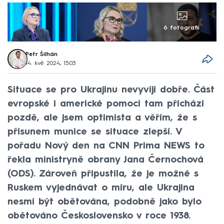
6 fotografií
Petr Šilhán
14. kvě 2024, 15:03
Situace se pro Ukrajinu nevyvíjí dobře. Část
evropské i americké pomoci tam přichází
pozdě, ale jsem optimista a věřím, že s
přísunem munice se situace zlepší. V
pořadu Nový den na CNN Prima NEWS to
řekla ministryně obrany Jana Černochová
(ODS). Zároveň připustila, že je možné s
Ruskem vyjednávat o míru, ale Ukrajina
nesmí být obětována, podobně jako bylo
obětováno Československo v roce 1938.