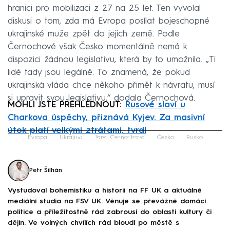
hranici pro mobilizaci z 27 na 25 let. Ten vyvolal
diskusi o tom, zda má Evropa posílat bojeschopné
ukrajinské muže zpět do jejich země. Podle
Černochové však Česko momentálně nemá k
dispozici žádnou legislativu, která by to umožnila. „Ti
lidé tady jsou legálně. To znamená, že pokud
ukrajinská vláda chce někoho přimět k návratu, musí
si upravit svou legislativu,“ dodala Černochová.
MOHLI JSTE PŘEHLÉDNOUT:
Rusové slaví u
Charkova úspěchy, přiznává Kyjev. Za masivní
útok platí velkými ztrátami, tvrdí
Failed to fetch
Evropa
Ukrajina
Jana Černochová
Česko
Rusko
Petr Šilhán
Vystudoval bohemistiku a historii na FF UK a aktuálně
mediální studia na FSV UK. Věnuje se převážně domácí
politice a příležitostně rád zabrousí do oblasti kultury či
dějin. Ve volných chvílích rád bloudí po městě s