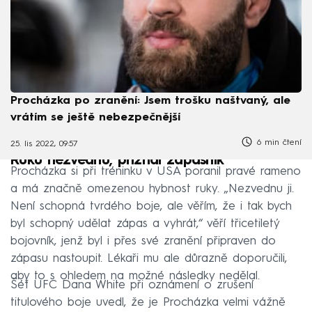
Procházka po zranění: Jsem trošku naštvaný, ale
vrátím se ještě nebezpečnější
6 min čtení
25. lis 2022, 09:57
Ruku nezvednu, přiznal zápasník
Procházka si při tréninku v USA poranil pravé rameno
a má značně omezenou hybnost ruky. „Nezvednu ji.
Není schopná tvrdého boje, ale věřím, že i tak bych
byl schopný udělat zápas a vyhrát,“ věří třicetiletý
bojovník, jenž byl i přes své zranění připraven do
zápasu nastoupit. Lékaři mu ale důrazně doporučili,
aby to s ohledem na možné následky nedělal.
Šéf UFC Dana White při oznámení o zrušení
titulového boje uvedl, že je Procházka velmi vážně