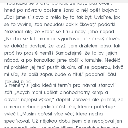
Procházka se s UFC dohodl, že když pás uvolní,
hned po návratu dostane šanci o něj opět bojovat.
„Dali jsme si slovo a mělo by to tak být. Uvidíme, jak
se to vyvine, zda nebudou pak kličkovat,“ podotkl.
Naznačil ale, že vzdát se titulu nebyl jeho nápad.
„Nechci se k tomu moc vyjadřovat, ale český člověk
se dokáže dovtípit, že když jsem držitelem pásu, tak
proč ho prostě nemít? Samozřejmě, že to byl jejich
nápad, a po konzultaci jsme došli k tomuhle. Nedělá
mi problém jej teď pustit klukům, ať se poperou, když
mi slíbí, že další zápas bude o titul,“ poodhalil část
zákulisí bijec.
S trenéry si jako ideální termín pro návrat stanovili
září. „Abych mohl udělat plnohodnotný kemp a
odvést nejlepší výkon,“ doplnil. Zároveň ale přiznal, že
rameno nebude jediná část těla, kterou potřebuje
vyléčit. „Musím pořešit více věcí, které nechci
specifikovat. Už nějakou dobu jsem ale nebojoval jen