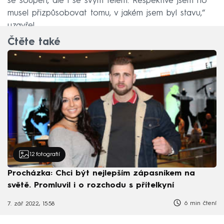
se soupeři, ale i se svým tělem. Respektive jsem ho
musel přizpůsobovat tomu, v jakém jsem byl stavu,“
uzavřel.
Čtěte také
12
fotografií
Procházka: Chci být nejlepším zápasníkem na
světě. Promluvil i o rozchodu s přítelkyní
6 min čtení
7. zář 2022, 15:58