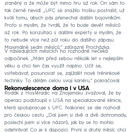
zraněný a že může být mimo hru až rok. On sám to
tak černě nevidí. „UFC se snažilo trošku postrašit, už
kvůli tomu, abych pás přenechal dalším bojovníkům.
Proto si myslím, že tvrdili, že to bude devět měsíců
až rok. Po konzultaci s dalšími experty si myslím, že
to nebude více než půl roku do dalšího zápasu.
Maximálně sedm měsíců,“ zdůraznil Procházka.
V následujících měsících ho rozhodně nečeká
odpočinek. „Mám před sebou několik let v nejlepším
věku a chci ten čas využít naplno. Učit se,
vstřebávat, posunovat se, zajíždět nové tréninkové
techniky. To dělám celou svoji kariéru,“ pokračoval.
Rekonvalescence doma i v USA
Rodák z Hostěradic na Znojemsku zvažoval, že by
operaci podstoupil v USA na specializované klinice,
která spolupracuje s UFC. Nakonec se ale rozhodl
pro českou cestu. „Dal jsem si dvě a dvě dohromady,
poslechl jsem si více názorů, jak by se to mohlo
odehrávat. Co je k dispozici. První a druhý měsíc chci