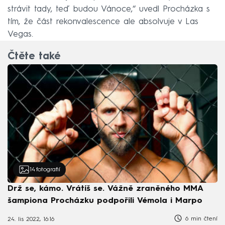
strávit tady, teď budou Vánoce,“ uvedl Procházka s
tím, že část rekonvalescence ale absolvuje v Las
Vegas.
Čtěte také
14
fotografií
Drž se, kámo. Vrátíš se. Vážně zraněného MMA
šampiona Procházku podpořili Vémola i Marpo
6 min čtení
24. lis 2022, 16:16