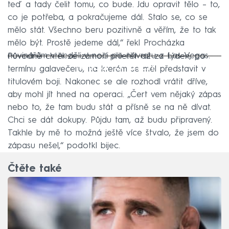
teď a tady čelit tomu, co bude. Jdu opravit tělo – to,
co je potřeba, a pokračujeme dál. Stalo se, co se
mělo stát. Všechno beru pozitivně a věřím, že to tak
mělo být. Prostě jedeme dál,“ řekl Procházka
novinářům v neděli v noci po návratu z Las Vegas.
Původně chtěl ze zámoří přiletět až za týden, po
Failed to fetch
termínu galavečeru, na kterém se měl představit v
titulovém boji. Nakonec se ale rozhodl vrátit dříve,
aby mohl jít hned na operaci. „Čert vem nějaký zápas
nebo to, že tam budu stát a přísně se na ně dívat.
Chci se dát dokupy. Půjdu tam, až budu připravený.
Takhle by mě to možná ještě více štvalo, že jsem do
zápasu nešel,“ podotkl bijec.
Čtěte také