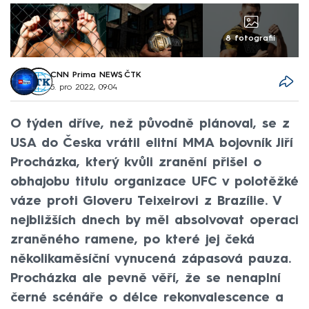
8 fotografií
CNN Prima NEWS
,
ČTK
5. pro 2022, 09:04
O týden dříve, než původně plánoval, se z
USA do Česka vrátil elitní MMA bojovník Jiří
Procházka, který kvůli zranění přišel o
obhajobu titulu organizace UFC v polotěžké
váze proti Gloveru Teixeirovi z Brazílie. V
nejbližších dnech by měl absolvovat operaci
zraněného ramene, po které jej čeká
několikaměsíční vynucená zápasová pauza.
Procházka ale pevně věří, že se nenaplní
černé scénáře o délce rekonvalescence a