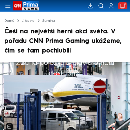
Domů
Lifestyle
Gaming
Češi na největší herní akci světa. V
pořadu CNN Prima Gaming ukážeme,
čím se tam pochlubili
Žádná položka z playlistu není
Výběr redakce
dostupná.