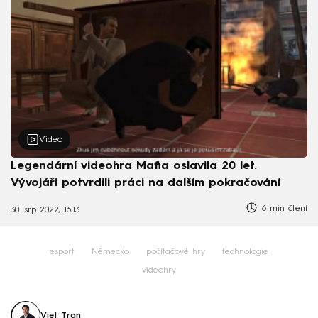
Video
Legendární videohra Mafia oslavila 20 let.
Vývojáři potvrdili práci na dalším pokračování
6 min čtení
30. srp 2022, 16:13
esport
Německo
počítačové hry
technologie
videohry
Viet Tran