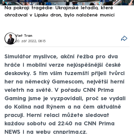
Na pokraji tragédie: Ukrajinské letadlo, které
P
ohrožoval v Lipsku dron, bylo naložené municí
e
Viet Tran
20. zář 2022, 08:15
Simulátor myslivce, akční řežba pro dva
hráče i mobilní verze nejúspěšnější české
deskovky. S tím vším tuzemští přijeli tvůrci
her na německý Gamescom, největší herní
veletrh na světě. V pořadu CNN Prima
Gaming jsme je vyzpovídali, proč se vydali
do Kolína nad Rýnem a na čem aktuálně
pracují. Herní relaci můžete sledovat
každou sobotu od 22:40 na CNN Prima
NEWS i na webu cnnprima.cz.