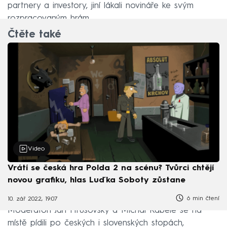
partnery a investory, jiní lákali novináře ke svým
rozpracovaným hrám.
Čtěte také
Video
Vrátí se česká hra Polda 2 na scénu? Tvůrci chtějí
novou grafiku, hlas Luďka Soboty zůstane
6 min čtení
10. zář 2022, 19:07
Moderátoři Jan Hrušovský a Michal Kabele se na
místě pídili po českých i slovenských stopách,