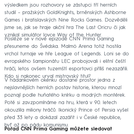
výsledkem jsou rozhovory se zástupci tří herních
studií – pražských GoldKnights, brněnských Ashborne
Games i bratislavských Nine Rocks Games. Dozvěděli
jsme se, jak se hraje akční hra The Last Oricru či jak
vznikal simulátor lovce Way of the Hunter.
Posléze se v nové epizodě CNN Prima Gaming
přesuneme do Švédska. Malmö Arena totiž hostila
vrchol turnaje ve hře League of Legends. Loni se do
evropského šampionátu LEC probojovali i elitní čeští
hráči, letos ovšem tuzemští esportovci příliš nezazářili.
Kdo si nakonec urval mistrovský titul?
V hádankovém okénku dostane prostor jedna z
nejslavnějších herních postav historie, kterou mnozí
poznají podle huňatého knírku a modrých montérek.
Poté si zavzpomínáme na hru, která v 90. letech
okouzlila miliony hráčů. Ikonický Prince of Persia vyšel
před 33 lety a dokázal zazářit i v České republice,
byť až po pádu komunismu.
Pořad CNN Prima Gaming můžete sledovat