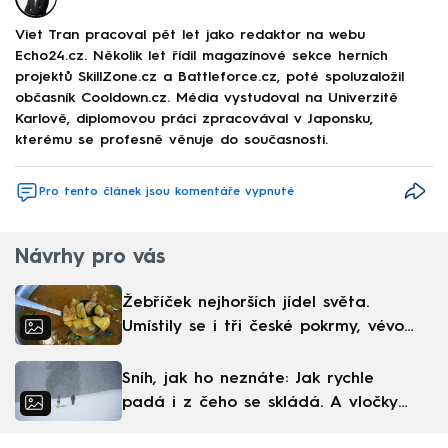
Viet Tran pracoval pět let jako redaktor na webu
Echo24.cz. Několik let řídil magazínové sekce herních
projektů SkillZone.cz a Battleforce.cz, poté spoluzaložil
občasník Cooldown.cz. Média vystudoval na Univerzitě
Karlově, diplomovou práci zpracovával v Japonsku,
kterému se profesně věnuje do současnosti.
Pro tento článek jsou komentáře vypnuté
Návrhy pro vás
Žebříček nejhorších jídel světa.
Umístily se i tři české pokrmy, vévodí
skandinávská kuchyně
Sníh, jak ho neznáte: Jak rychle
padá i z čeho se skládá. A vločky
nejsou bílé