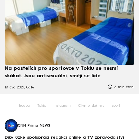
Na postelích pro sportovce v Tokiu se nesmí
skákat. Jsou antisexuální, smějí se lidé
6 min čtení
19. čvc 2021, 06:14
hudba
Tokio
Instagram
Olympijské hry
sport
CNN Prima NEWS
Díky úzké spolupráci redakcí online a TV zpravodajství