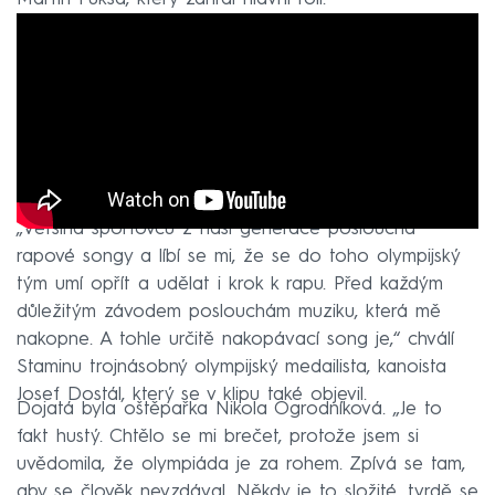
„Většina sportovců z naší generace poslouchá
rapové songy a líbí se mi, že se do toho olympijský
tým umí opřít a udělat i krok k rapu. Před každým
důležitým závodem poslouchám muziku, která mě
nakopne. A tohle určitě nakopávací song je,“ chválí
Staminu trojnásobný olympijský medailista, kanoista
Josef Dostál, který se v klipu také objevil.
Dojatá byla oštěpařka Nikola Ogrodníková. „Je to
fakt hustý. Chtělo se mi brečet, protože jsem si
uvědomila, že olympiáda je za rohem. Zpívá se tam,
aby se člověk nevzdával. Někdy je to složité, tvrdě se