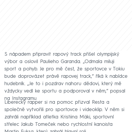
S nápadem připravit rapový track přišel olympijský
výbor a oslovil Paulieho Garanda. „Odmala miluji
sport a pohyb. Je pro mě čest, že sportovce v Tokiu
bude doprovázet právě rapovej track,“ říká k nabídce
hudebník. „Je to i pozdrav nahoru dědovi, který mě
vždycky vedl ke sportu a podporoval v něm,“ popsal
na Instagramu.
Liberecký rapper si na pomoc přizval Resta a
společně vytvořili pro sportovce i videoklip. V něm si
zahráli například atletka Kristiina Mäki, sportovní
střelec Jakub Tomeček nebo rychlostní kanoista
Martin Fuksa, který zahrál hlavní roli.