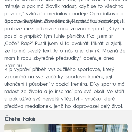
trénuje a pak má člověk radost, když se to všechno
povede,“ vzkázala medailová naděje Ogrodníková a
dodala, že před závodem si Staminu rozhodně pustí.
Sportovní střelec Tomeček byl zpočátku skeptický,
protože mezi příznivce rapu zrovna nepatří. „Když mi
poslal olympijský tým tuhle písničku, říkal jsem si:
‚Cože? Rap?‘ Pustil jsem si to dvakrát třikrát a zjistil,
že to má skvělý text. Je o nás a je chytrý. Možná že
mám k rapu zbytečně předsudky,“ oceňuje dnes
Staminu
Klip vypráví příběh vysloužilého sportovce, který
vzpomíná na své začátky, sportovní kariéru, její
ukončení i působení v pozici trenéra. Díky sportu má
radost ze života a je inspirací pro své okolí. Ve stáří
si pak užívá své největší vítězství – vnučku, které
předává medailonek, jenž ho doprovázel celý život.
Čtěte také