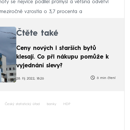
oty se nejvíce podílel průmysl a většina odvětví
meziročně vzrostla o 3,7 procenta a
Čtěte také
Ceny nových i starších bytů
klesají. Co při nákupu pomůže k
vyjednání slevy?
6 min čtení
28. říj 2022, 18:26
Český statistický úřad
banky
HDP