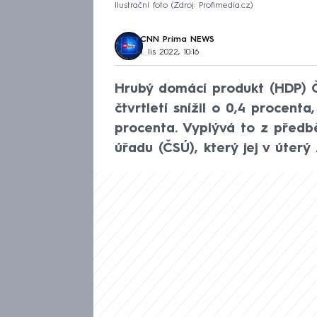
Ilustrační foto
Zdroj: Profimedia.cz
CNN Prima NEWS
1. lis 2022, 10:16
Hrubý domácí produkt (HDP) Č
čtvrtletí snížil o 0,4 procenta
procenta. Vyplývá to z předb
úřadu (ČSÚ), který jej v úterý