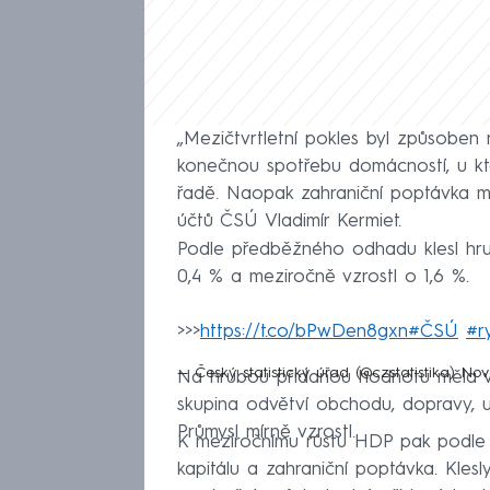
„Mezičtvrtletní pokles byl způsoben 
konečnou spotřebu domácností, u kte
řadě. Naopak zahraniční poptávka měl
účtů ČSÚ Vladimír Kermiet.
Podle předběžného odhadu klesl hrub
0,4 % a meziročně vzrostl o 1,6 %.
>>>
https://t.co/bPwDen8gxn
#ČSÚ
#r
— Český statistický úřad (@czstatistika)
Nov
Na hrubou přidanou hodnotu měla v m
skupina odvětví obchodu, dopravy, ub
Průmysl mírně vzrostl.
K meziročnímu růstu HDP pak podle st
kapitálu a zahraniční poptávka. Kle