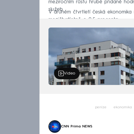
meziročním růstu hrubé přidané hodn
služeb.
V druhém čtvrtletí česká ekonomika 
mezičtvrtletně o 0,5 procenta.
Video
peníze
ekonomika
CNN Prima NEWS