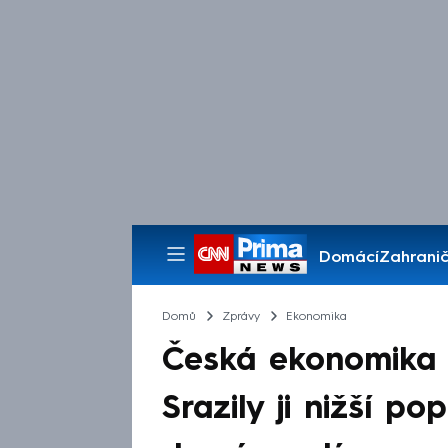
Domácí
Zahranič
Pořady
Domů
Zprávy
Ekonomika
Česká ekonomika v
Srazily ji nižší p