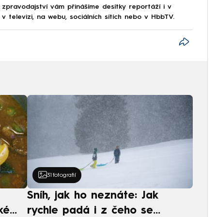
 zpravodajství vám přinášíme desítky reportáží i v
 televizi, na webu, sociálních sítích nebo v HbbTV.
31
fotografií
Sníh, jak ho neznáte: Jak
ké
rychle padá i z čeho se