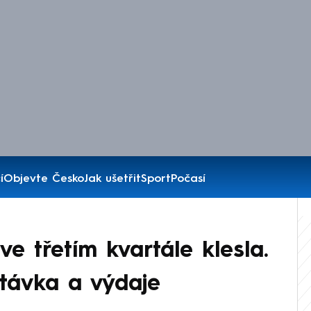
í
Objevte Česko
Jak ušetřit
Sport
Počasí
e třetím kvartále klesla.
optávka a výdaje