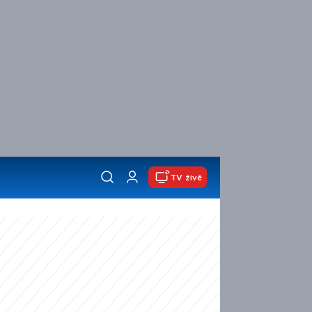
TV živě