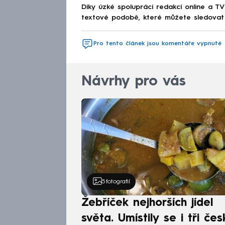
Díky úzké spolupráci redakcí online a TV
textové podobě, které můžete sledovat v
Pro tento článek jsou komentáře vypnuté
Návrhy pro vás
5
fotografií
Žebříček nejhorších jídel
světa. Umístily se i tři čes