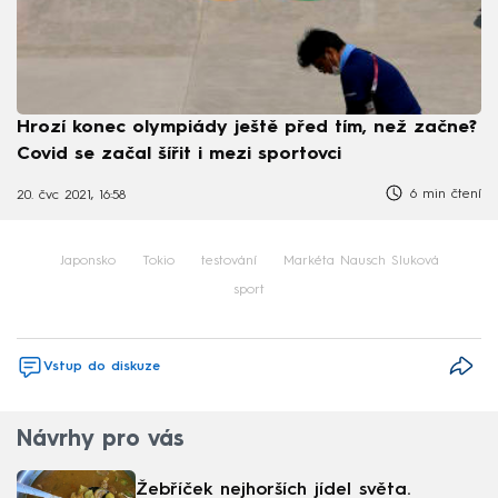
Hrozí konec olympiády ještě před tím, než začne?
Covid se začal šířit i mezi sportovci
6 min čtení
20. čvc 2021, 16:58
Japonsko
Tokio
testování
Markéta Nausch Sluková
sport
Vstup do diskuze
Návrhy pro vás
Žebříček nejhorších jídel světa.