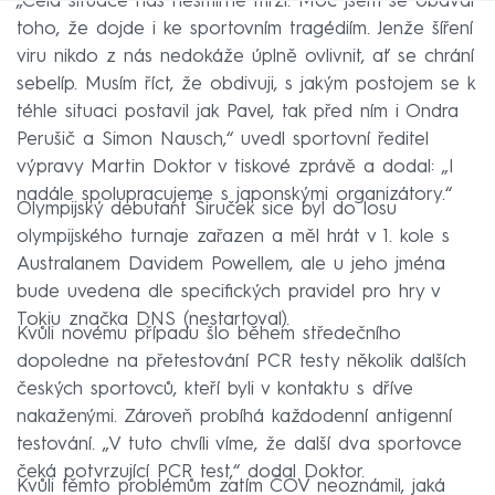
„Celá situace nás nesmírně mrzí. Moc jsem se obával
toho, že dojde i ke sportovním tragédiím. Jenže šíření
viru nikdo z nás nedokáže úplně ovlivnit, ať se chrání
sebelíp. Musím říct, že obdivuji, s jakým postojem se k
téhle situaci postavil jak Pavel, tak před ním i Ondra
Perušič a Simon Nausch,“ uvedl sportovní ředitel
výpravy Martin Doktor v tiskové zprávě a dodal: „I
nadále spolupracujeme s japonskými organizátory.“
Olympijský debutant Širuček sice byl do losu
olympijského turnaje zařazen a měl hrát v 1. kole s
Australanem Davidem Powellem, ale u jeho jména
bude uvedena dle specifických pravidel pro hry v
Tokiu značka DNS (nestartoval).
Kvůli novému případu šlo během středečního
dopoledne na přetestování PCR testy několik dalších
českých sportovců, kteří byli v kontaktu s dříve
nakaženými. Zároveň probíhá každodenní antigenní
testování. „V tuto chvíli víme, že další dva sportovce
čeká potvrzující PCR test,“ dodal Doktor.
Kvůli těmto problémům zatím ČOV neoznámil, jaká