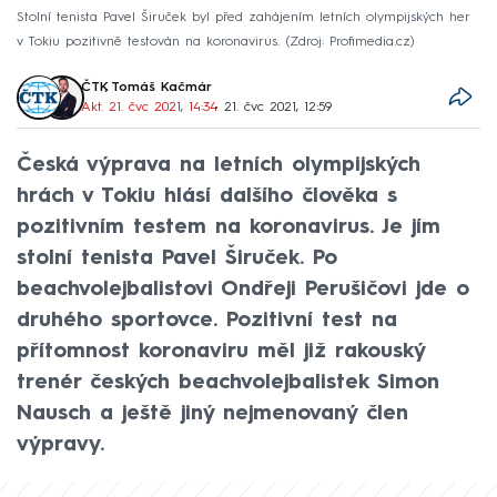
Stolní tenista Pavel Širuček byl před zahájením letních olympijských her
v Tokiu pozitivně testován na koronavirus.
Zdroj: Profimedia.cz
ČTK
,
Tomáš Kačmár
Akt. 21. čvc 2021, 14:34
• 21. čvc 2021, 12:59
Česká výprava na letních olympijských
hrách v Tokiu hlásí dalšího člověka s
pozitivním testem na koronavirus. Je jím
stolní tenista Pavel Širuček. Po
beachvolejbalistovi Ondřeji Perušičovi jde o
druhého sportovce. Pozitivní test na
přítomnost koronaviru měl již rakouský
trenér českých beachvolejbalistek Simon
Nausch a ještě jiný nejmenovaný člen
výpravy.