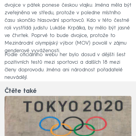
dvojice v pátek ponese českou vlajku. Jména měla být
zveřejněna ve středu, protože v poledne místního
času skončilo hlasování sportovců. Kdo v této čestné
roli vystřídá judistu Lukáše Krpálka, by mělo být jasné
ve čtvrtek. Poprvé to bude dvojice, protože to
Mezinárodní olympijský výbor (MOV) povolil v zájmu
genderové vyváženosti.
Podle oficiálního webu her bylo dosud v dějišti šest
pozitivních testů mezi sportovci a dalších 18 mezi
členy doprovodu. Jména ani národnost pořadatelé
neuvádějí.
Čtěte také