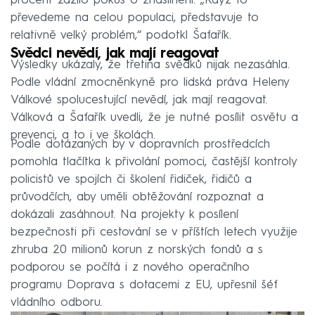
procent zažilo pokus o znásilnění. „Když to
převedeme na celou populaci, představuje to
relativně velký problém,“ podotkl Šafařík.
Svědci nevědí, jak mají reagovat
Výsledky ukázaly, že třetina svědků nijak nezasáhla.
Podle vládní zmocněnkyně pro lidská práva Heleny
Válkové spolucestující nevědí, jak mají reagovat.
Válková a Šafařík uvedli, že je nutné posílit osvětu a
prevenci, a to i ve školách.
Podle dotázaných by v dopravních prostředcích
pomohla tlačítka k přivolání pomoci, častější kontroly
policistů ve spojích či školení řidiček, řidičů a
průvodčích, aby uměli obtěžování rozpoznat a
dokázali zasáhnout. Na projekty k posílení
bezpečnosti při cestování se v příštích letech využije
zhruba 20 milionů korun z norských fondů a s
podporou se počítá i z nového operačního
programu Doprava s dotacemi z EU, upřesnil šéf
vládního odboru.