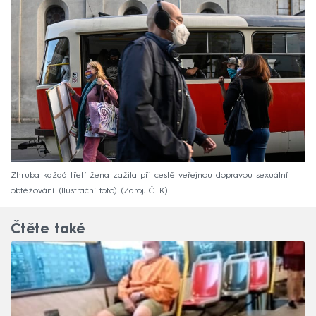
Zhruba každá třetí žena zažila při cestě veřejnou dopravou sexuální
obtěžování. (Ilustrační foto)
Zdroj: ČTK
Čtěte také