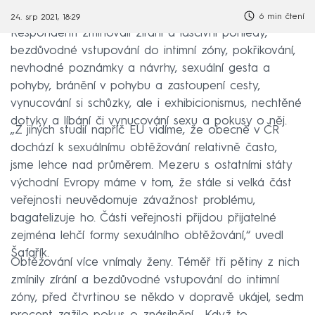
6 min čtení
24. srp 2021, 18:29
Respondenti zmiňovali zírání a lascivní pohledy,
bezdůvodné vstupování do intimní zóny, pokřikování,
nevhodné poznámky a návrhy, sexuální gesta a
pohyby, bránění v pohybu a zastoupení cesty,
vynucování si schůzky, ale i exhibicionismus, nechtěné
dotyky a líbání či vynucování sexu a pokusy o něj.
„Z jiných studií napříč EU vidíme, že obecně v ČR
dochází k sexuálnímu obtěžování relativně často,
jsme lehce nad průměrem. Mezeru s ostatními státy
východní Evropy máme v tom, že stále si velká část
veřejnosti neuvědomuje závažnost problému,
bagatelizuje ho. Části veřejnosti přijdou přijatelné
zejména lehčí formy sexuálního obtěžování,“ uvedl
Šafařík.
Obtěžování více vnímaly ženy. Téměř tři pětiny z nich
zmínily zírání a bezdůvodné vstupování do intimní
zóny, před čtvrtinou se někdo v dopravě ukájel, sedm