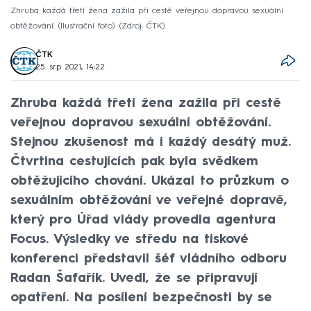
Zhruba každá třetí žena zažila při cestě veřejnou dopravou sexuální
obtěžování. (Ilustrační foto)
Zdroj: ČTK
ČTK
25. srp 2021, 14:22
Zhruba každá třetí žena zažila při cestě
veřejnou dopravou sexuální obtěžování.
Stejnou zkušenost má i každý desátý muž.
Čtvrtina cestujících pak byla svědkem
obtěžujícího chování. Ukázal to průzkum o
sexuálním obtěžování ve veřejné dopravě,
který pro Úřad vlády provedla agentura
Focus. Výsledky ve středu na tiskové
konferenci představil šéf vládního odboru
Radan Šafařík. Uvedl, že se připravují
opatření. Na posílení bezpečnosti by se