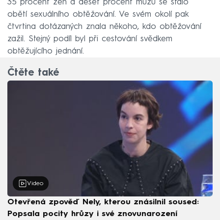
35 procent žen a deset procent mužů se stalo
obětí sexuálního obtěžování. Ve svém okolí pak
čtvrtina dotázaných znala někoho, kdo obtěžování
zažil. Stejný podíl byl při cestování svědkem
obtěžujícího jednání.
Čtěte také
Video
Otevřená zpověď Nely, kterou znásilnil soused:
Popsala pocity hrůzy i své znovunarození