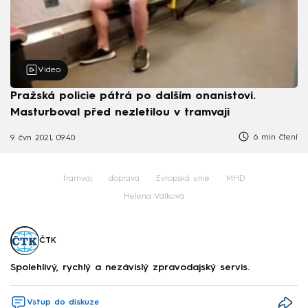
Video
Pražská policie pátrá po dalším onanistovi.
Masturboval před nezletilou v tramvaji
6 min čtení
9. čvn 2021, 09:40
tramvaj
doprava
Evropská unie
MHD
Helena Válková
ČTK
Spolehlivý, rychlý a nezávislý zpravodajský servis.
Vstup do diskuze