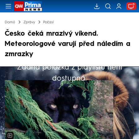
Domů
Zprávy
Počasí
Česko čeká mrazivý víkend.
Meteorologové varují před náledím a
zmrazky
Žádná položka z playlistu není
Výběr redakce
dostupná.