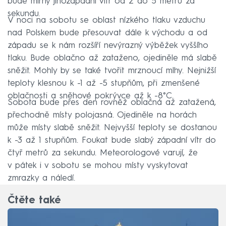
bude mírný jihozápadní vítr od 2 do 5 metrů za
sekundu.
V noci na sobotu se oblast nízkého tlaku vzduchu
nad Polskem bude přesouvat dále k východu a od
západu se k nám rozšíří nevýrazný výběžek vyššího
tlaku. Bude oblačno až zataženo, ojediněle má slabě
sněžit. Mohly by se také tvořit mrznoucí mlhy. Nejnižší
teploty klesnou k -1 až -5 stupňům, při zmenšené
oblačnosti a sněhové pokrývce až k -8°C.
Sobota bude přes den rovněž oblačná až zatažená,
přechodně místy polojasná. Ojediněle na horách
může místy slabě sněžit. Nejvyšší teploty se dostanou
k -3 až 1 stupňům. Foukat bude slabý západní vítr do
čtyř metrů za sekundu. Meteorologové varují, že
v pátek i v sobotu se mohou místy vyskytovat
zmrazky a náledí.
Čtěte také