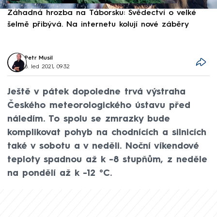
Záhadná hrozba na Táborsku: Svědectví o velké
S
šelmě přibývá. Na internetu kolují nové záběry
d
Petr Musil
8. led 2021, 09:32
Ještě v pátek dopoledne trvá výstraha
Českého meteorologického ústavu před
náledím. To spolu se zmrazky bude
komplikovat pohyb na chodnících a silnicích
také v sobotu a v neděli. Noční víkendové
teploty spadnou až k -8 stupňům, z neděle
na pondělí až k -12 °C.