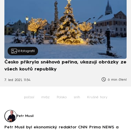
16
fotografií
Česko přikryla sněhová peřina, ukazují obrázky ze
všech koutů republiky
6 min čtení
7. led 2021, 11:54
počasí
mráz
Polsko
sníh
Krušné hory
Petr Musil
Petr Musil byl ekonomický redaktor CNN Prima NEWS a