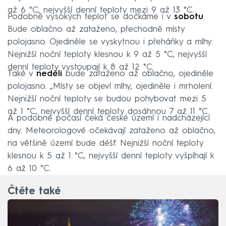
až 6 °C, nejvyšší denní teploty mezi 9 až 13 °C.
Podobně vysokých teplot se dočkáme i v
sobotu
.
Bude oblačno až zataženo, přechodně místy
polojasno. Ojediněle se vyskytnou i přeháňky a mlhy.
Nejnižší noční teploty klesnou k 9 až 5 °C, nejvyšší
denní teploty vystoupají k 8 až 12 °C.
Také v
neděli
bude zataženo až oblačno, ojediněle
polojasno. „Místy se objeví mlhy, ojediněle i mrholení.
Nejnižší noční teploty se budou pohybovat mezi 5
až 1 °C, nejvyšší denní teploty dosáhnou 7 až 11 °C.
A podobné počasí čeká české území i nadcházející
dny. Meteorologové očekávají zataženo až oblačno,
na většině území bude déšť. Nejnižší noční teploty
klesnou k 5 až 1 °C, nejvyšší denní teploty vyšplhají k
6 až 10 °C.
Čtěte také