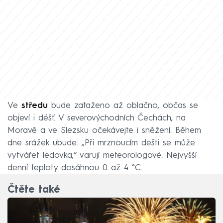
Ve
středu
bude zataženo až oblačno, občas se
objeví i déšť. V severovýchodních Čechách, na
Moravě a ve Slezsku očekávejte i sněžení. Během
dne srážek ubude. „Při mrznoucím dešti se může
vytvářet ledovka,“ varují meteorologové. Nejvyšší
denní teploty dosáhnou 0 až 4 °C.
Čtěte také