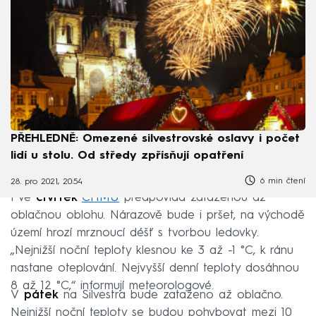
PŘEHLEDNĚ: Omezené silvestrovské oslavy i počet
lidí u stolu. Od středy zpřísňují opatření
6 min čtení
28. pro 2021, 20:54
I ve
čtvrtek
ČHMÚ
předpovídá zataženou až
oblačnou oblohu. Nárazově bude i pršet, na východě
území hrozí mrznoucí déšť s tvorbou ledovky.
„Nejnižší noční teploty klesnou ke 3 až -1 °C, k ránu
nastane oteplování. Nejvyšší denní teploty dosáhnou
8 až 12 °C,“ informují meteorologové.
V
pátek
na Silvestra bude zataženo až oblačno.
Nejnižší noční teploty se budou pohybovat mezi 10