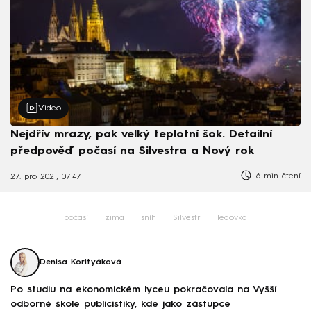
Video
Nejdřív mrazy, pak velký teplotní šok. Detailní
předpověď počasí na Silvestra a Nový rok
6 min čtení
27. pro 2021, 07:47
počasí
zima
sníh
Silvestr
ledovka
Denisa Korityáková
Po studiu na ekonomickém lyceu pokračovala na Vyšší
odborné škole publicistiky, kde jako zástupce