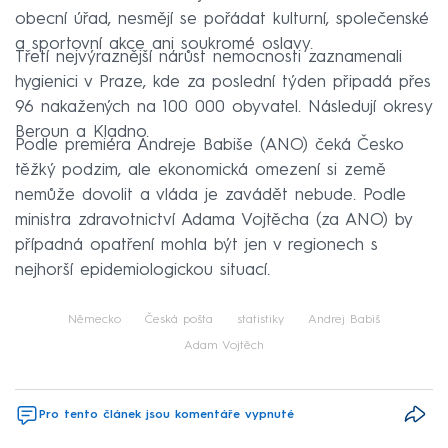
obecní úřad, nesmějí se pořádat kulturní, společenské
a sportovní akce ani soukromé oslavy.
Třetí nejvýraznější nárůst nemocnosti zaznamenali
hygienici v Praze, kde za poslední týden připadá přes
96 nakažených na 100 000 obyvatel. Následují okresy
Beroun a Kladno.
Podle premiéra Andreje Babiše (ANO) čeká Česko
těžký podzim, ale ekonomická omezení si země
nemůže dovolit a vláda je zavádět nebude. Podle
ministra zdravotnictví Adama Vojtěcha (za ANO) by
případná opatření mohla být jen v regionech s
nejhorší epidemiologickou situací.
Německo
Česká pošta
statistiky
Andrej Babiš
Adam Vojtěch
Pro tento článek jsou komentáře vypnuté