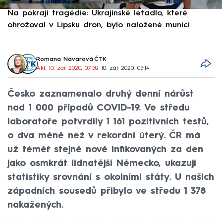
Na pokraji tragédie: Ukrajinské letadlo, které
P
ohrožoval v Lipsku dron, bylo naložené municí
e
Romana Navarová
,
ČTK
Akt. 10. zář 2020, 07:50
• 10. zář 2020, 05:14
Česko zaznamenalo druhý denní nárůst
nad 1 000 případů COVID-19. Ve středu
laboratoře potvrdily 1 161 pozitivních testů,
o dva méně než v rekordní úterý. ČR má
už téměř stejně nově infikovaných za den
jako osmkrát lidnatější Německo, ukazují
statistiky srovnání s okolními státy. U našich
západních sousedů přibylo ve středu 1 378
nakažených.