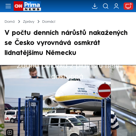
Domů
Zprávy
Domácí
V počtu denních nárůstů nakažených
se Česko vyrovnává osmkrát
lidnatějšímu Německu
Žádná položka z playlistu není
Výběr redakce
dostupná.