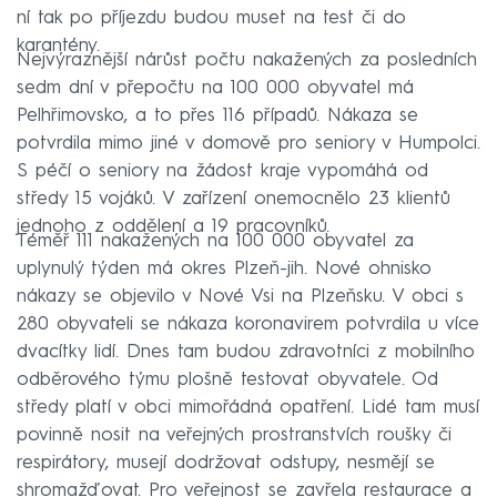
ní tak po příjezdu budou muset na test či do
karantény.
Nejvýraznější nárůst počtu nakažených za posledních
sedm dní v přepočtu na 100 000 obyvatel má
Pelhřimovsko, a to přes 116 případů. Nákaza se
potvrdila mimo jiné v domově pro seniory v Humpolci.
S péčí o seniory na žádost kraje vypomáhá od
středy 15 vojáků. V zařízení onemocnělo 23 klientů
jednoho z oddělení a 19 pracovníků.
Téměř 111 nakažených na 100 000 obyvatel za
uplynulý týden má okres Plzeň-jih. Nové ohnisko
nákazy se objevilo v Nové Vsi na Plzeňsku. V obci s
280 obyvateli se nákaza koronavirem potvrdila u více
dvacítky lidí. Dnes tam budou zdravotníci z mobilního
odběrového týmu plošně testovat obyvatele. Od
středy platí v obci mimořádná opatření. Lidé tam musí
povinně nosit na veřejných prostranstvích roušky či
respirátory, musejí dodržovat odstupy, nesmějí se
shromažďovat. Pro veřejnost se zavřela restaurace a