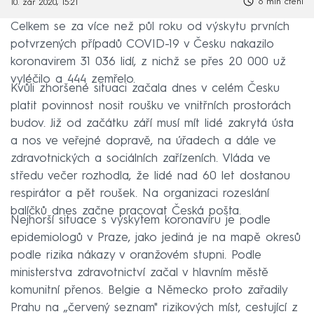
6 min čtení
10. zář 2020, 15:21
Celkem se za více než půl roku od výskytu prvních
potvrzených případů COVID-19 v Česku nakazilo
koronavirem 31 036 lidí, z nichž se přes 20 000 už
vyléčilo a 444 zemřelo.
Kvůli zhoršené situaci začala dnes v celém Česku
platit povinnost nosit roušku ve vnitřních prostorách
budov. Již od začátku září musí mít lidé zakrytá ústa
a nos ve veřejné dopravě, na úřadech a dále ve
zdravotnických a sociálních zařízeních. Vláda ve
středu večer rozhodla, že lidé nad 60 let dostanou
respirátor a pět roušek. Na organizaci rozeslání
balíčků dnes začne pracovat Česká pošta.
Nejhorší situace s výskytem koronaviru je podle
epidemiologů v Praze, jako jediná je na mapě okresů
podle rizika nákazy v oranžovém stupni. Podle
ministerstva zdravotnictví začal v hlavním městě
komunitní přenos. Belgie a Německo proto zařadily
Prahu na „červený seznam" rizikových míst, cestující z