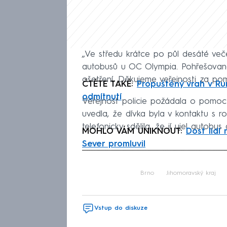
„Ve středu krátce po půl desáté veče
autobusů u OC Olympia. Pohřešovanou s
ošetření. Děkujeme veřejnosti za pomo
ČTĚTE TAKÉ:
Propuštěný vrah v Ru
odmítnutí
Veřejnost policie požádala o pomoc 
uvedla, že dívka byla v kontaktu s r
telefonicky sdělila, že jí ujel autob
MOHLO VÁM UNIKNOUT:
Dost lidí
Sever promluvil
Fa
Brno
Jihomoravský kraj
Vstup do diskuze