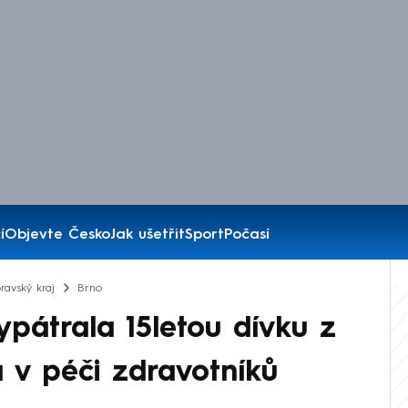
í
Objevte Česko
Jak ušetřit
Sport
Počasí
ravský kraj
Brno
ypátrala 15letou dívku z
a v péči zdravotníků