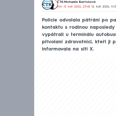
ČTK
,
Michaela Bartošová
Akt. 13. kvě 2026, 23:48
• 12. kvě 2026, 14:
Policie odvolala pátrání po pa
kontaktu s rodinou naposledy m
vypátrali u terminálu autobus
přivolaní zdravotníci, kteří ji 
informovala na síti X.