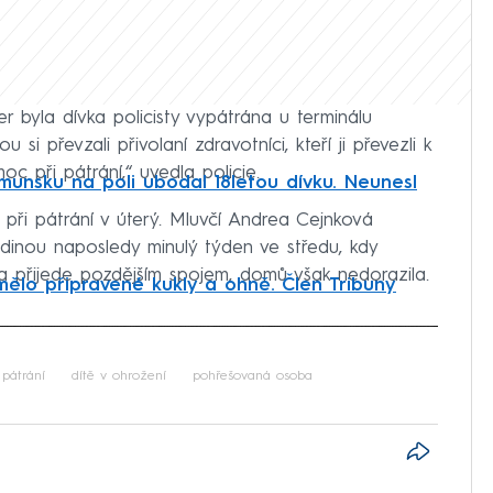
r byla dívka policisty vypátrána u terminálu
i převzali přivolaní zdravotníci, kteří ji převezli k
c při pátrání,“ uvedla policie.
munsku na poli ubodal 18letou dívku. Neunesl
při pátrání v úterý. Mluvčí Andrea Cejnková
odinou naposledy minulý týden ve středu, kdy
us a přijede pozdějším spojem, domů však nedorazila.
 mělo připravené kukly a ohně. Člen Tribuny
iled to fetch
pátrání
dítě v ohrožení
pohřešovaná osoba