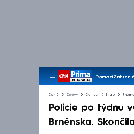
Domácí
Zahranič
Pořady
Domů
Zprávy
Domácí
Kraje
Jihomo
Policie po týdnu v
Brněnska. Skončil