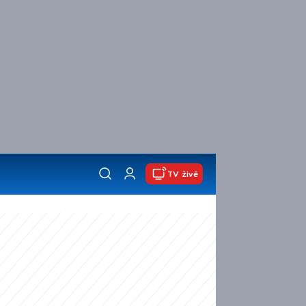
TV živě