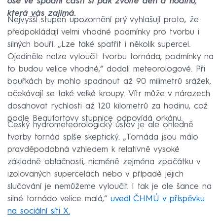
ose ve spodní části si pak zvolte den a hodinu,
která vás zajímá.
Nejvyšší stupeň upozornění prý vyhlašují proto, že
předpokládají velmi vhodné podmínky pro tvorbu i
silných bouří. „Lze také spatřit i několik supercel.
Ojediněle nelze vyloučit tvorbu tornáda, podmínky na
to budou velice vhodné,“ dodali meteorologové. Při
bouřkách by mohlo spadnout až 90 milimetrů srážek,
očekávají se také velké kroupy. Vítr může v nárazech
dosahovat rychlosti až 120 kilometrů za hodinu, což
podle Beaufortovy stupnice odpovídá orkánu.
Český hydrometeorologický ústav je ale ohledně
tvorby tornád spíše skeptický. „Tornáda jsou málo
pravděpodobná vzhledem k relativně vysoké
základně oblačnosti, nicméně zejména zpočátku v
izolovaných supercelách nebo v případě jejich
slučování je nemůžeme vyloučit. I tak je ale šance na
silné tornádo velice malá,“
uvedl ČHMÚ v příspěvku
na sociální síti X.