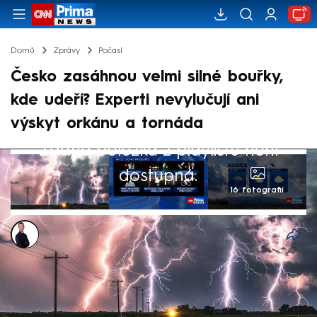
Domů
Zprávy
Počasí
Česko zasáhnou velmi silné bouřky,
kde udeří? Experti nevylučují ani
výskyt orkánu a tornáda
Žádná položka z playlistu není
dostupná.
16 fotografií
Václav Černý
21. čvn 2024, 09:59
V Česku se v pátek mohou vyskytnout silné
bouřky, upozornil Český