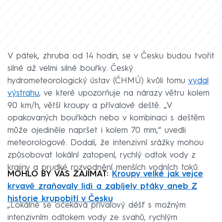
V pátek, zhruba od 14 hodin, se v Česku budou tvořit
silné až velmi silné bouřky. Český
hydrometeorologický ústav (ČHMÚ) kvůli tomu
vydal
výstrahu
, ve které upozorňuje na nárazy větru kolem
90 km/h, větší kroupy a přívalové deště. „V
opakovaných bouřkách nebo v kombinaci s deštěm
může ojediněle napršet i kolem 70 mm,“ uvedli
meteorologové. Dodali, že intenzivní srážky mohou
způsobovat lokální zatopení, rychlý odtok vody z
krajiny a prudké rozvodnění menších vodních toků.
MOHLO BY VÁS ZAJÍMAT:
Kroupy velké jak vejce
krvavě zraňovaly lidi a zabíjely ptáky aneb Z
historie krupobití v Česku
„Lokálně se očekává přívalový déšť s možným
intenzivním odtokem vody ze svahů, rychlým