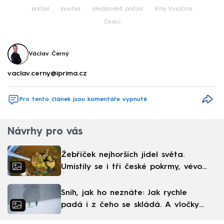
počasí
bouřka
předpověď počasí
Kraj Vysočina
Česko
Václav Černý
vaclav.cerny@iprima.cz
Pro tento článek jsou komentáře vypnuté
Návrhy pro vás
Žebříček nejhorších jídel světa.
Umístily se i tři české pokrmy, vévodí
skandinávská kuchyně
Sníh, jak ho neznáte: Jak rychle
padá i z čeho se skládá. A vločky
nejsou bílé