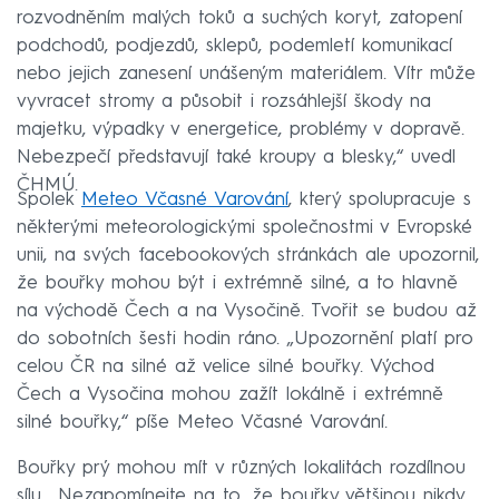
rozvodněním malých toků a suchých koryt, zatopení
podchodů, podjezdů, sklepů, podemletí komunikací
nebo jejich zanesení unášeným materiálem. Vítr může
vyvracet stromy a působit i rozsáhlejší škody na
majetku, výpadky v energetice, problémy v dopravě.
Nebezpečí představují také kroupy a blesky,“ uvedl
ČHMÚ.
Spolek
Meteo Včasné Varování
, který spolupracuje s
některými meteorologickými společnostmi v Evropské
unii, na svých facebookových stránkách ale upozornil,
že bouřky mohou být i extrémně silné, a to hlavně
na východě Čech a na Vysočině. Tvořit se budou až
do sobotních šesti hodin ráno. „Upozornění platí pro
celou ČR na silné až velice silné bouřky. Východ
Čech a Vysočina mohou zažít lokálně i extrémně
silné bouřky,“ píše Meteo Včasné Varování.
Bouřky prý mohou mít v různých lokalitách rozdílnou
sílu. „Nezapomínejte na to, že bouřky většinou nikdy