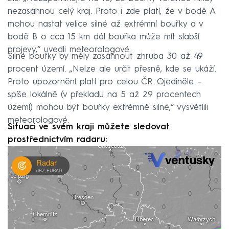
nezasáhnou celý kraj. Proto i zde platí, že v bodě A
mohou nastat velice silné až extrémní bouřky a v
bodě B o cca 15 km dál bouřka může mít slabší
projevy,“ uvedli meteorologové.
Silné bouřky by měly zasáhnout zhruba 30 až 49
procent území. „Nelze ale určit přesně, kde se ukáží.
Proto upozornění platí pro celou ČR. Ojediněle –
spíše lokálně (v překladu na 5 až 29 procentech
území) mohou být bouřky extrémně silné,“ vysvětlili
meteorologové.
Situaci ve svém kraji můžete sledovat
prostřednictvím radaru: