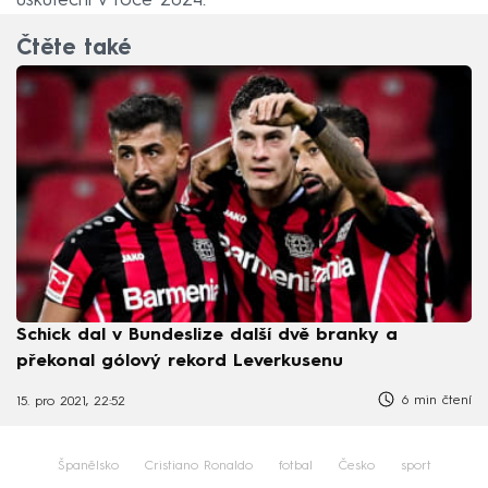
uskuteční v roce 2024.
Čtěte také
Schick dal v Bundeslize další dvě branky a
překonal gólový rekord Leverkusenu
6 min čtení
15. pro 2021, 22:52
Španělsko
Cristiano Ronaldo
fotbal
Česko
sport