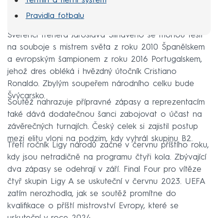
Termín a herní systém
Pravidla fotbalu
Svěřenci trenéra Jaroslava Šilhavého se mohou těšit
na souboje s mistrem světa z roku 2010 Španělskem
a evropským šampionem z roku 2016 Portugalskem,
jehož dres obléká i hvězdný útočník Cristiano
Ronaldo. Zbylým soupeřem národního celku bude
Švýcarsko.
Soutěž nahrazuje přípravné zápasy a reprezentacím
také dává dodatečnou šanci zabojovat o účast na
závěrečných turnajích. Český celek si zajistil postup
mezi elitu vloni na podzim, kdy vyhrál skupinu B2.
Třetí ročník Ligy národů začne v červnu příštího roku,
kdy jsou netradičně na programu čtyři kola. Zbývající
dva zápasy se odehrají v září. Final Four pro vítěze
čtyř skupin Ligy A se uskuteční v červnu 2023. UEFA
zatím nerozhodla, jak se soutěž promítne do
kvalifikace o příští mistrovství Evropy, které se