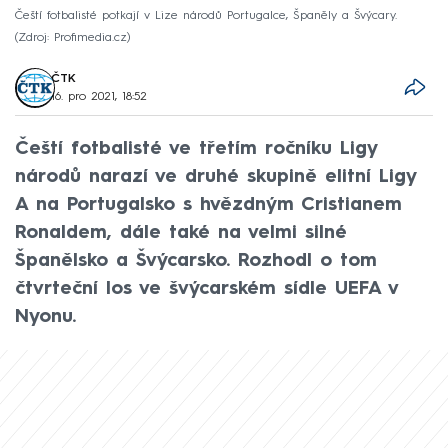
Čeští fotbalisté potkají v Lize národů Portugalce, Španěly a Švýcary.
Zdroj: Profimedia.cz
ČTK
16. pro 2021, 18:52
Čeští fotbalisté ve třetím ročníku Ligy
národů narazí ve druhé skupině elitní Ligy
A na Portugalsko s hvězdným Cristianem
Ronaldem, dále také na velmi silné
Španělsko a Švýcarsko. Rozhodl o tom
čtvrteční los ve švýcarském sídle UEFA v
Nyonu.