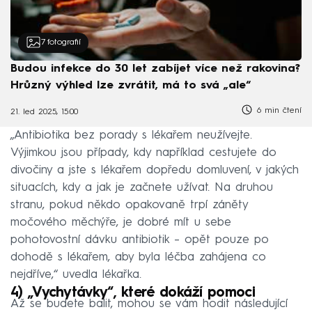
7
fotografií
Budou infekce do 30 let zabíjet více než rakovina?
Hrůzný výhled lze zvrátit, má to svá „ale“
6 min čtení
21. led 2025, 15:00
„Antibiotika bez porady s lékařem neužívejte.
Výjimkou jsou případy, kdy například cestujete do
divočiny a jste s lékařem dopředu domluvení, v jakých
situacích, kdy a jak je začnete užívat. Na druhou
stranu, pokud někdo opakovaně trpí záněty
močového měchýře, je dobré mít u sebe
pohotovostní dávku antibiotik – opět pouze po
dohodě s lékařem, aby byla léčba zahájena co
nejdříve,“ uvedla lékařka.
4)
„Vychytávky“, které dokáží pomoci
Až se budete balit, mohou se vám hodit následující