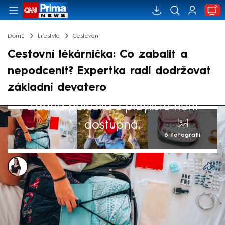
Domů
Lifestyle
Cestování
Cestovní lékárnička: Co zabalit a
nepodcenit? Expertka radí dodržovat
základní devatero
Žádná položka z playlistu není
dostupná.
6 fotografií
Monika Kabourková
23. kvě 2025, 06:27
Při balení na dovolenou, ať už na horách, u
moře nebo na českém venkově, by lidé