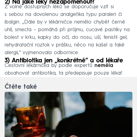
2) Na jaké léky nezapomenout?
Z volně dostupných léků se doporučuje vzít si
s sebou na dovolenou analgetika typu paralen či
ibalgin. „Dále by v lékárničce nemělo chybět černé
uhlí, smecta – pomáhá při průjmu, cucavé pastilky na
bolest v krku, kapky do očí, do nosu, uší, fenistil gel,
rehydratační roztok v prášku, něco na kašel a také
alergii,“ vyjmenovala odbornice.
3) Antibiotika jen „konkrétně“ a od lékaře
Cestovní lékárnička by podle expertů
neměla
obsahovat antibiotika, ta předepisuje pouze lékař.
Čtěte také