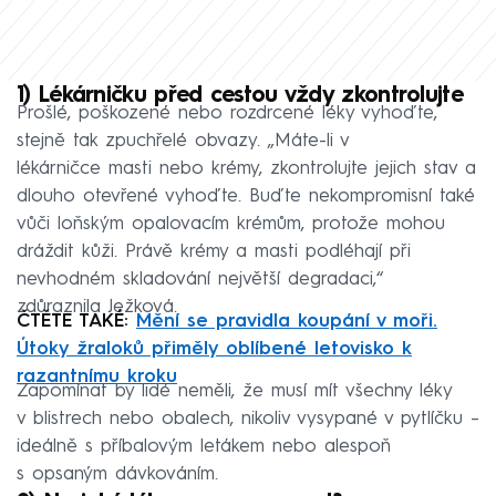
1)
Lékárničku před cestou vždy zkontrolujte
Prošlé, poškozené nebo rozdrcené léky vyhoďte,
stejně tak zpuchřelé obvazy. „Máte-li v
lékárničce masti nebo krémy, zkontrolujte jejich stav a
dlouho otevřené vyhoďte. Buďte nekompromisní také
vůči loňským opalovacím krémům, protože mohou
dráždit kůži. Právě krémy a masti podléhají při
nevhodném skladování největší degradaci,“
zdůraznila Ježková.
ČTĚTE TAKÉ:
Mění se pravidla koupání v moři.
Útoky žraloků přiměly oblíbené letovisko k
razantnímu kroku
Zapomínat by lidé neměli, že musí mít všechny léky
v blistrech nebo obalech, nikoliv vysypané v pytlíčku –
ideálně s příbalovým letákem nebo alespoň
s opsaným dávkováním.