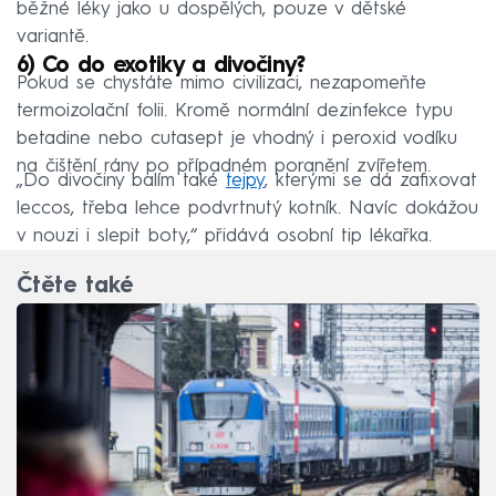
běžné léky jako u dospělých, pouze v dětské
variantě.
6) Co do exotiky a divočiny?
Pokud se chystáte mimo civilizaci, nezapomeňte
termoizolační folii. Kromě normální dezinfekce typu
betadine nebo cutasept je vhodný i peroxid vodíku
na čištění rány po případném poranění zvířetem.
„Do divočiny balím také
tejpy
, kterými se dá zafixovat
leccos, třeba lehce podvrtnutý kotník. Navíc dokážou
v nouzi i slepit boty,“ přidává osobní tip lékařka.
Čtěte také