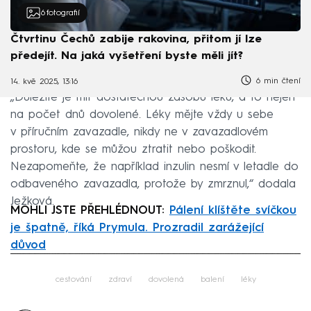
6
fotografií
Čtvrtinu Čechů zabije rakovina, přitom jí lze
předejít. Na jaká vyšetření byste měli jít?
6 min čtení
14. kvě 2025, 13:16
„Důležité je mít dostatečnou zásobu léků, a to nejen
na počet dnů dovolené. Léky mějte vždy u sebe
v příručním zavazadle, nikdy ne v zavazadlovém
prostoru, kde se můžou ztratit nebo poškodit.
Nezapomeňte, že například inzulin nesmí v letadle do
odbaveného zavazadla, protože by zmrznul,“ dodala
Ježková.
MOHLI JSTE PŘEHLÉDNOUT:
Pálení klíštěte svíčkou
je špatně, říká Prymula. Prozradil zarážející
důvod
Failed to fetch
cestování
zdraví
dovolená
balení
léky