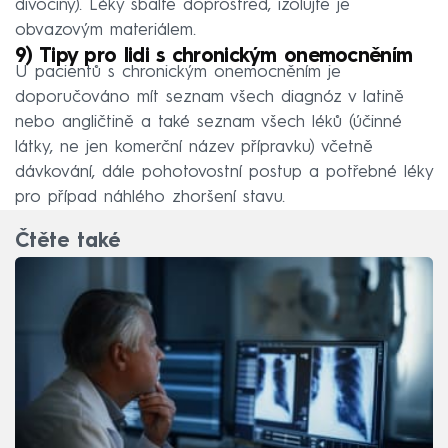
divočiny). Léky sbalte doprostřed, izolujte je
obvazovým materiálem.
9) Tipy pro lidi s chronickým onemocněním
U pacientů s chronickým onemocněním je
doporučováno mít seznam všech diagnóz v latině
nebo angličtině a také seznam všech léků (účinné
látky, ne jen komerční název přípravku) včetně
dávkování, dále pohotovostní postup a potřebné léky
pro případ náhlého zhoršení stavu.
Čtěte také