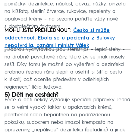
pomůcky: dezinfekce, náplast, obvaz, nůžky, pinzeta
na klíšťata, sterilní čtverce, rukavice, repelenty a
opalovací krémy – na sezonu pořiďte vždy nové
s dostatečným faktorem.
MOHLI JSTE PŘEHLÉDNOUT:
Česko si může
oddechnout. Ebola se u pacienta z Bulovky
nepotvrdila, oznámil ministr Válek
„Dobrou vychytávkou jsou steristrips – lepící stehy –
Failed to fetch
na drobné povrchové rány, které by se jinak musely
sešít. Díky tomu je možné po vyšetření a dezinfekci
drobnou řeznou ránu slepit a ušetřit si šití a cestu
k lékaři, což oceníte především v odlehlejších
regionech,“ líčila Ježková.
5) Děti na cestách?
Péče o děti někdy vyžaduje speciální přípravky. Jedná
se o velmi vysoký faktor u opalovacích krémů,
panthenol nebo bepanthen na podrážděnou
pokožku, sudocrem nebo imazol krempasta na
opruzeniny, „nepálivou“ dezinfekci (betadine) a jinak