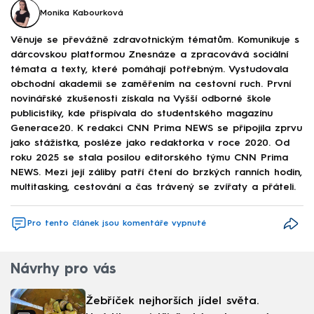
Monika Kabourková
Věnuje se převážně zdravotnickým tématům. Komunikuje s
dárcovskou platformou Znesnáze a zpracovává sociální
témata a texty, které pomáhají potřebným. Vystudovala
obchodní akademii se zaměřením na cestovní ruch. První
novinářské zkušenosti získala na Vyšší odborné škole
publicistiky, kde přispívala do studentského magazínu
Generace20. K redakci CNN Prima NEWS se připojila zprvu
jako stážistka, posléze jako redaktorka v roce 2020. Od
roku 2025 se stala posilou editorského týmu CNN Prima
NEWS. Mezi její záliby patří čtení do brzkých ranních hodin,
multitasking, cestování a čas trávený se zvířaty a přáteli.
Pro tento článek jsou komentáře vypnuté
Návrhy pro vás
Žebříček nejhorších jídel světa.