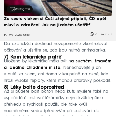
8
fotografií
Za cestu vlakem si Češi zřejmě připlatí, ČD opět
mluví o zdražení. Jak na jízdném ušetřit?
6 min čtení
14. kvě 2025, 08:15
Do exotických destinací nezapomeňte zkontrolovat
očkování a ujistěte se, zda jsou nutná antimalarika.
7) Kam lékárnička patří?
Uložena by lékárnička měla být n
a suchém, tmavém
a ideálně chladném místě.
Nenechávejte ji ani
v autě za sklem, ani doma v koupelně na okně, kde
hrozí vysoké teploty, které mohou přípravky poškodit.
8) Léky balte doprostřed
Až si budete balit batoh nebo kufr, myslete také na
uspořádání cestovní lékárničky nejen kvůli lepšímu
přehledu a rychlosti použití, ale také kvůli
nadměrnému vedru (především při cestování do