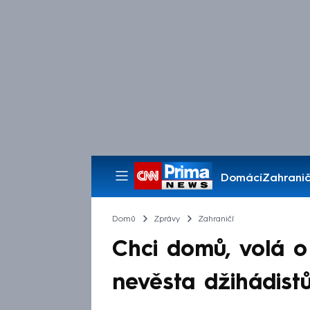
Domácí
Zahranič
Pořady
Domů
Zprávy
Zahraničí
Chci domů, volá 
nevěsta džihádistů.