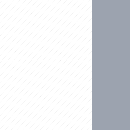
ideo
kat migranty do Česka? Sami by odešli, tvrdí exp
ické sebevraždě