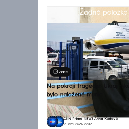
Žádná položka z
Výběr redakce
Video
Na pokraji tragédie: Ukrajinsk
bylo naložené municí
CNN Prima NEWS
,
Anna Kadavá
16. čvn 2021, 22:19