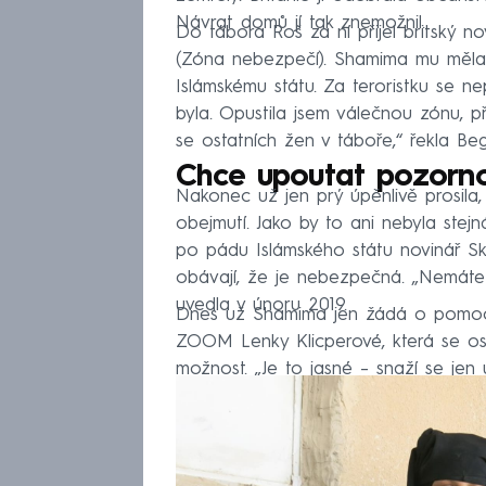
Návrat domů jí tak znemožnil.
Do tábora Roš za ní přijel britský n
(Zóna nebezpečí). Shamima mu měla ř
Islámskému státu. Za teroristku se ne
byla. Opustila jsem válečnou zónu, př
se ostatních žen v táboře,“ řekla B
Chce upoutat pozorno
Nakonec už jen prý úpěnlivě prosila
obejmutí. Jako by to ani nebyla stej
po pádu Islámského státu novinář Sky
obávají, že je nebezpečná. „Nemáte
uvedla v únoru 2019.
Dnes už Shamima jen žádá o pomoc.
ZOOM Lenky Klicperové, která se os
možnost. „Je to jasné – snaží se jen u
bych jí, patřila k tvrdému jádru,“ míní