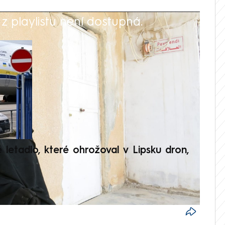
 playlistu není dostupná.
V
é letadlo, které ohrožoval v Lipsku dron,
Přilá
polit