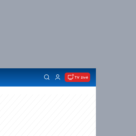
TV živě