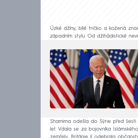
Úzké džíny, bílé tričko a kožená zn
západním stylu. Od džihádistické nev
Shamima odešla do Sýrie před šesti 
let. Vdala se za bojovníka Islámskéh
zemřely. Británie jí odebrala občanstv