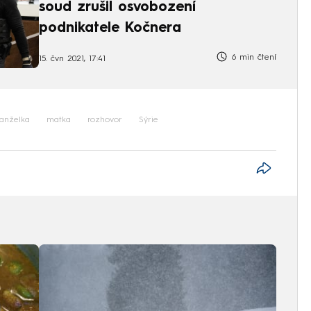
soud zrušil osvobození
podnikatele Kočnera
6 min čtení
15. čvn 2021, 17:41
anželka
matka
rozhovor
Sýrie