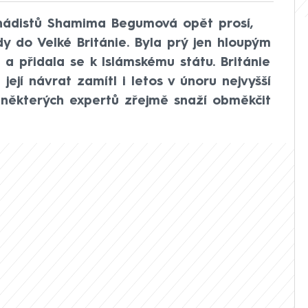
ihádistů Shamima Begumová opět prosí,
y do Velké Británie. Byla prý jen hloupým
 a přidala se k Islámskému státu. Británie
její návrat zamítl i letos v únoru nejvyšší
některých expertů zřejmě snaží obměkčit