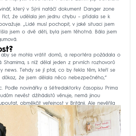
ovinář, který v Sýrii natáčí dokument Danger zone
íct, že udělala jen jednu chybu – přidala se k
považuje. „Lidé musí pochopit, v jaké situaci jsem
išla jsem o dvě děti, byla jsem těhotná. Bála jsem
egumová.
st?
, aby se mohla vrátit domů, a reportéra požádala o
ná Shamima, s níž dělal jeden z prvních rozhovorů
 news. Tehdy se jí ptal, co by řekla těm, kteří se
 důkaz, že jsem dělala něco nebezpečného,“
 Podle novinářky a šéfredaktorky časopisu Prima
udům nevěst džihádistů věnuje, nemá jinou
poutat, obměkčit veřejnost v Británii. Ale nevěřila
 Klicperová.