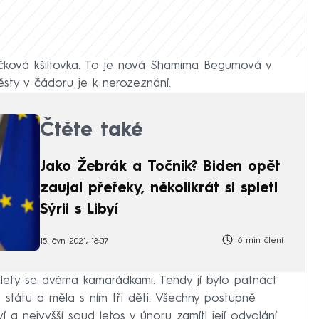
ačková kšiltovka. To je nová Shamima Begumová v
ěsty v čádoru je k nerozeznání.
Čtěte také
Jako Žebrák a Točník? Biden opět
zaujal přeřeky, několikrát si spletl
Sýrii s Libyí
6 min čtení
15. čvn 2021, 18:07
lety se dvěma kamarádkami. Tehdy jí bylo patnáct
o státu a měla s ním tři děti. Všechny postupně
í a nejvyšší soud letos v únoru zamítl její odvolání.