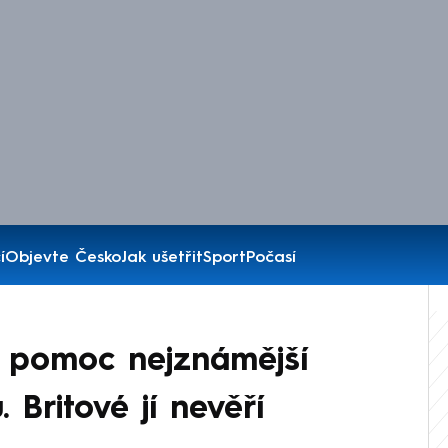
í
Objevte Česko
Jak ušetřit
Sport
Počasí
o pomoc nejznámější
 Britové jí nevěří