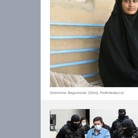
Shamima Begumová
Zdroj: Profimedia.cz