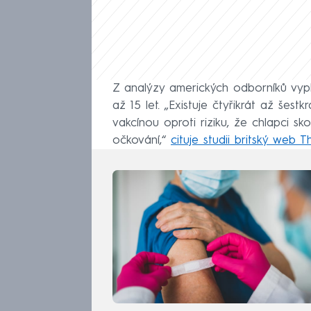
Z analýzy amerických odborníků vyplý
až 15 let. „Existuje čtyřikrát až šest
vakcínou oproti riziku, že chlapci sk
očkování,“
cituje studii britský web 