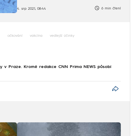
6 min čtení
4. srp 2021, 08:44
i
očkování
vakcína
vedlejší účinky
tiky v Praze. Kromě redakce CNN Prima NEWS působí