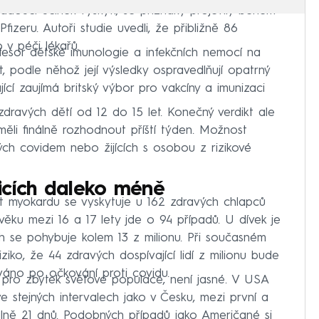
žádoucí účinek vyskytl, se příznaky projevily během
Pfizeru. Autoři studie uvedli, že přibližně 86
 v péči lékařů.
fesor dětské imunologie a infekčních nemocí na
, podle něhož její výsledky ospravedlňují opatrný
jící zaujímá britský výbor pro vakcíny a imunizaci
dravých dětí od 12 do 15 let. Konečný verdikt ale
měli finálně rozhodnout příští týden. Možnost
ých covidem nebo žijících s osobou z rizikové
icích daleko méně
ět myokardu se vyskytuje u 162 zdravých chlapců
věku mezi 16 a 17 lety jde o 94 případů. U dívek je
ích se pohybuje kolem 13 z milionu. Při současném
ziko, že 44 zdravých dospívající lidí z milionu bude
ováno po očkování proti covidu.
 i pro zbytek světové populace, není jasné. V USA
e stejných intervalech jako v Česku, mezi první a
lně 21 dnů. Podobných případů jako Američané si