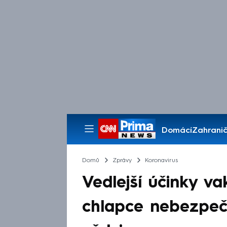
Domácí
Zahranič
Pořady
Domů
Zprávy
Koronavirus
Vedlejší účinky va
chlapce nebezpečn