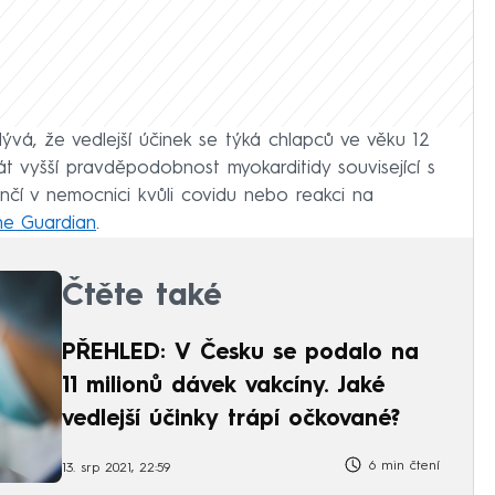
vá, že vedlejší účinek se týká chlapců ve věku 12
krát vyšší pravděpodobnost myokarditidy související s
ončí v nemocnici kvůli covidu nebo reakci na
The Guardian
.
Čtěte také
PŘEHLED: V Česku se podalo na
11 milionů dávek vakcíny. Jaké
vedlejší účinky trápí očkované?
6 min čtení
13. srp 2021, 22:59