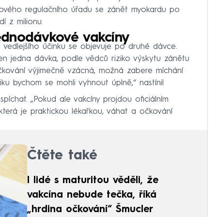
lékového regulačního úřadu se zánět myokardu po
í z milionu.
ednodávkové vakcíny
vedlejšího účinku se objevuje po druhé dávce.
jen jedna dávka, podle vědců riziko výskytu zánětu
 očkování výjimečně vzácná, možná zabere míchání
iku bychom se mohli vyhnout úplně,“ nastínil
píchat. „Pokud ale vakcíny projdou oficiálním
terá je praktickou lékařkou, váhat a očkování
Čtěte také
I lidé s maturitou věděli, že
vakcína nebude tečka, říká
„hrdina očkování“ Šmucler