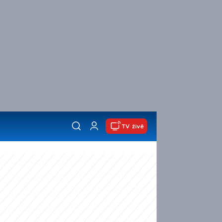
TV živě