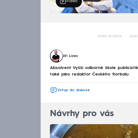
Video
Velká Británie
vědc
Jiří Lizec
Absolvent Vyšší odborné škole publicis
také jako redaktor Českého florbalu.
Vstup do diskuze
Návrhy pro vás