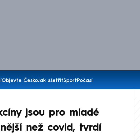
í
Objevte Česko
Jak ušetřit
Sport
Počasí
kcíny jsou pro mladé
ější než covid, tvrdí