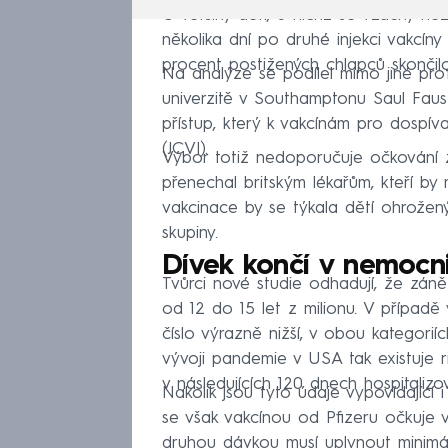
U většiny dětí, u nichž se vzácný ne
několika dní po druhé injekci vakcíny 
procent postižených chlapců skončilo
Na analýze se podílel mimo jiné pro
univerzitě v Southamptonu Saul Faust
přístup, který k vakcínám pro dospíva
(JCVI).
Výbor totiž nedoporučuje očkování z
přenechal britským lékařům, kteří by 
vakcinace by se týkala dětí ohrožen
skupiny.
Dívek končí v nemocn
Tvůrci nové studie odhadují, že zán
od 12 do 15 let z milionu. V případě 
číslo výrazně nižší, v obou kategori
vývoji pandemie v USA tak existuje ri
v následujících 120 dnech hospitaliz
Nakolik jsou tyto údaje vypovídající
se však vakcínou od Pfizeru očkuje v
druhou dávkou musí uplynout minimá