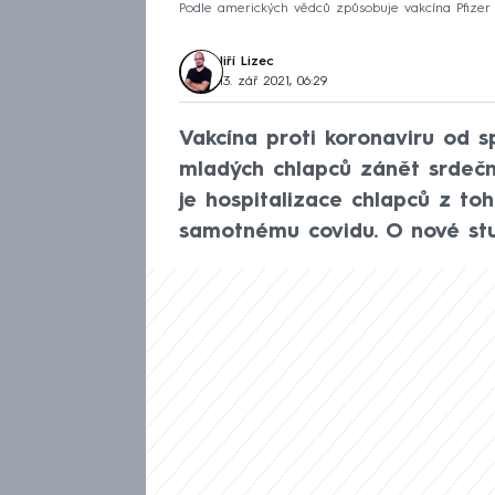
Podle amerických vědců způsobuje vakcína Pfizer
Jiří Lizec
13. zář 2021, 06:29
Vakcína proti koronaviru od s
mladých chlapců zánět srdeční
je hospitalizace chlapců z to
samotnému covidu. O nové stu