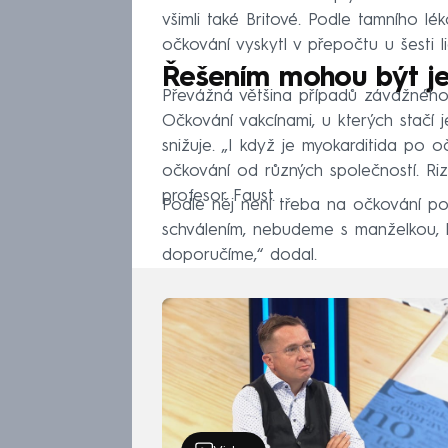
všimli také Britové. Podle tamního 
očkování vyskytl v přepočtu u šesti lid
Řešením mohou být j
Převážná většina případů závažného 
Očkování vakcínami, u kterých stačí 
snižuje. „I když je myokarditida po
očkování od různých společností. Riz
profesor Faust.
Podle něj není třeba na očkování pos
schválením, nebudeme s manželkou, k
doporučíme,“ dodal.