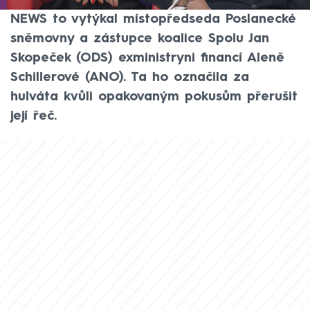
debatě pořadu 360° ve vysílání CNN Prima
NEWS to vytýkal místopředseda Poslanecké
sněmovny a zástupce koalice Spolu Jan
Skopeček (ODS) exministryni financí Aleně
Schillerové (ANO). Ta ho označila za
hulváta kvůli opakovaným pokusům přerušit
její řeč.