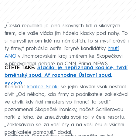
„Česká republika je plná šikovných lidí a šikovných
firem, ale vaše vláda jim házela klacky pod nohy. To
si nemyslí jenom lidé na náměstích, to si myslí právě i
ty firmy,“ prohlásila ostře lídryně kandidátky
hnutí
ANO
v Jihomoravském kraji směrem ke Skopečkovi
v předvolební debatě na CNN Prima NEWS.
ČTĚTE TAKÉ:
Stačilo! je nepřiznaná koalice, tvrdí
brněnský soud. Ať rozhodne Ústavní soud,
vyzývá
Kandidát
koalice Spolu
se jejím slovům však nestačil
divit. „Od někoho, kdo firmy a podnikatele zaklekával
ve chvíli, kdy řídil ministerstvo financí, to sedí,“
poznamenal Skopeček ironicky, načež Schillerovou
nařkl z toho, že zneužívala svoji roli v čele resortu.
„Zaklekávalo se za vaší éry a na vaši éru si všichni
podnikatelé pamatují,“ dodal.