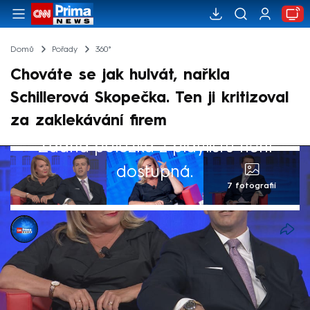
Domů
Pořady
360°
Chováte se jak hulvát, nařkla
Schillerová Skopečka. Ten ji kritizoval
za zaklekávání firem
Žádná položka z playlistu není
dostupná.
7 fotografií
Barbora Kollárová
4. zář 2025, 12:47
Za éry vládnutí hnutí ANO se zaklekávalo
na podnikatele a firmy. V předvolební