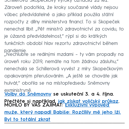
Schillerová Skopečkovy výroky označila za lež.
Zároveň podotkla, že kroky současné vlády nejsou
vůbec předvídatelné a jako příklad použila státní
rozpočty z dílny ministerstva financí. To si Skopeček
nenechal líbit. „Pět ministrů zdravotnictví za covidu, to
je úžasná předvídatelnost,“ rýpl si do krátkých
funkčních období hlav rezortu zdravotnictví během
pandemie.
„Nechlubte se reálnými mzdami – ty vám propadly na
úroveň roku 2019, nemáte na tom žádnou zásluhu,“
nenechala se Schillerová vyvést z míry Skopečkovým
opakovaným přerušováním. „A ještě se chováte jak
hulvát,“ obořila se na místopředsedu Sněmovny
exministryně.
Volby do Sněmovny
se uskuteční 3. a 4. října.
Přečtěte si například,
jak získat voličský průkaz
.
MOHLO BY VÁS ZAJÍMAT:
Exkluzivní výpověď
muže, který napadl Babiše: Rozčílily mě jeho lži.
Byl to totální zkrat
Failed to fetch