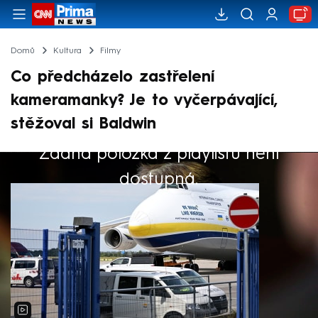
Domů
Kultura
Filmy
Co předcházelo zastřelení
kameramanky? Je to vyčerpávající,
stěžoval si Baldwin
Žádná položka z playlistu není
Výběr redakce
dostupná.