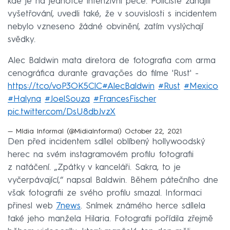
kde je na jednotce intenzivní péče. Policisté zahájili
vyšetřování, uvedli také, že v souvislosti s incidentem
nebylo vzneseno žádné obvinění, zatím vyslýchají
svědky.
Alec Baldwin mata diretora de fotografia com arma
cenográfica durante gravações do filme 'Rust' -
https://t.co/voP3OK5ClC
#AlecBaldwin
#Rust
#Mexico
#Halyna
#JoelSouza
#FrancesFischer
pic.twitter.com/DsU8dbJvzX
— Mídia Informal (@MidiaInformal)
October 22, 2021
Den před incidentem sdílel oblíbený hollywoodský
herec na svém instagramovém profilu fotografii
z natáčení. „Zpátky v kanceláři. Sakra, to je
vyčerpávající,“ napsal Baldwin. Během pátečního dne
však fotografii ze svého profilu smazal. Informaci
přinesl web
7news
. Snímek známého herce sdílela
také jeho manžela Hilaria. Fotografii pořídila zřejmě