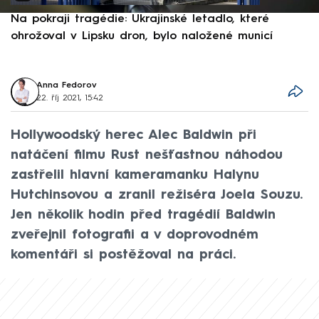
Na pokraji tragédie: Ukrajinské letadlo, které
P
ohrožoval v Lipsku dron, bylo naložené municí
e
Anna Fedorov
22. říj 2021, 15:42
Hollywoodský herec Alec Baldwin při
natáčení filmu Rust nešťastnou náhodou
zastřelil hlavní kameramanku Halynu
Hutchinsovou a zranil režiséra Joela Souzu.
Jen několik hodin před tragédií Baldwin
zveřejnil fotografii a v doprovodném
komentáři si postěžoval na práci.