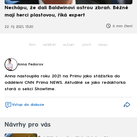
Nechápu, že dali Baldwinovi ostrou zbraň. Běžně
mají herci plastovou, říká expert
6 min čtení
22. říj 2021, 13:20
film
neštěstí
režisér
úmrtí
herec
Anna Fedorov
Anna nastoupila roku 2021 na Primu jako stážistka do
oddělení CNN Prima NEWS. Aktuálně se jako redaktorka
stará o sekci Showtime.
Vstup do diskuze
Návrhy pro vás