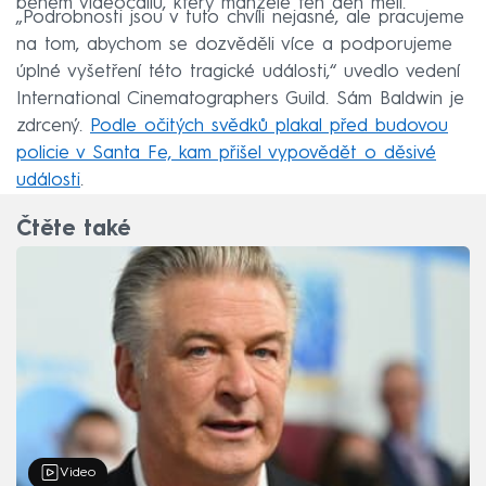
během videocallu, který manželé ten den měli.
„Podrobnosti jsou v tuto chvíli nejasné, ale pracujeme
na tom, abychom se dozvěděli více a podporujeme
úplné vyšetření této tragické události,“ uvedlo vedení
International Cinematographers Guild. Sám Baldwin je
zdrcený.
Podle očitých svědků plakal před budovou
policie v Santa Fe, kam přišel vypovědět o děsivé
události
.
Čtěte také
Video