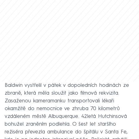
Baldwin vystřelil v pátek v dopoledních hodinách ze
zbraně, která měla sloužit jako filmová rekvizita.
Zasaženou kameramanku transportovali lékaři
okamžitě do nemocnice ve zhruba 70 kilometrů
vzdáleném městě Albuquerque. 42letá Hutchinsová
bohužel zraněním podlehla. O šest let staršího
režiséra převezla ambulance do špitálu v Santa Fe,