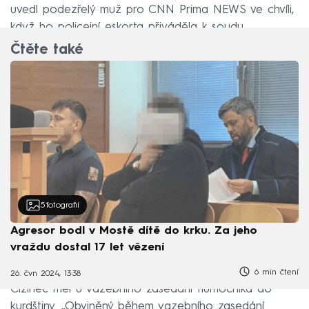
uvedl podezřelý muž pro CNN Prima NEWS ve chvíli,
když ho policejní eskorta přiváděla k soudu.
Čtěte také
5
fotografií
Agresor bodl v Mostě dítě do krku. Za jeho
vraždu dostal 17 let vězení
6 min čtení
26. čvn 2024, 13:38
Cizinec měl u vazebního zasedání tlumočníka do
kurdštiny. „Obviněný během vazebního zasedání