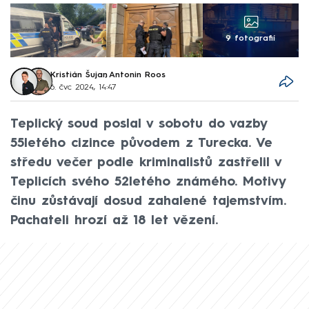
9 fotografií
Kristián Šujan
,
Antonin Roos
6. čvc 2024, 14:47
Teplický soud poslal v sobotu do vazby
55letého cizince původem z Turecka. Ve
středu večer podle kriminalistů zastřelil v
Teplicích svého 52letého známého. Motivy
činu zůstávají dosud zahalené tajemstvím.
Pachateli hrozí až 18 let vězení.