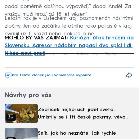
podal poměrně obšírnou výpověď,“ dodal Anděl. Za
vraždu muži hrozí až 18 let vězení.
Letošní rok je v Ústeckém kraji poznamenán násilnými
zločiny. Jen od začátku letošního roku policisté v kraji
evidují už 11 vražd nebo pokusů o ně.
MOHLO BY VÁS ZAJÍMAT:
Kuriózní útok hrncem na
Slovensku. Agresor nádobím napadl dva spící lidi.
Nikdo neví proč
vražda
Turecko
vrah
Ústecký kraj
Teplice
Failed to fetch
Pro tento článek jsou komentáře vypnuté
Návrhy pro vás
Žebříček nejhorších jídel světa.
Umístily se i tři české pokrmy, vévodí
skandinávská kuchyně
Sníh, jak ho neznáte: Jak rychle