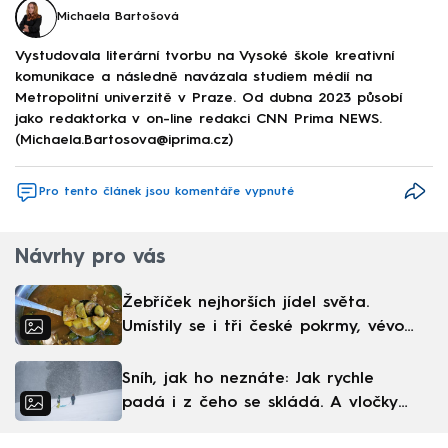
Michaela Bartošová
Vystudovala literární tvorbu na Vysoké škole kreativní
komunikace a následně navázala studiem médií na
Metropolitní univerzitě v Praze. Od dubna 2023 působí
jako redaktorka v on-line redakci CNN Prima NEWS.
(Michaela.Bartosova@iprima.cz)
Pro tento článek jsou komentáře vypnuté
Návrhy pro vás
Žebříček nejhorších jídel světa.
Umístily se i tři české pokrmy, vévodí
skandinávská kuchyně
Sníh, jak ho neznáte: Jak rychle
padá i z čeho se skládá. A vločky
nejsou bílé