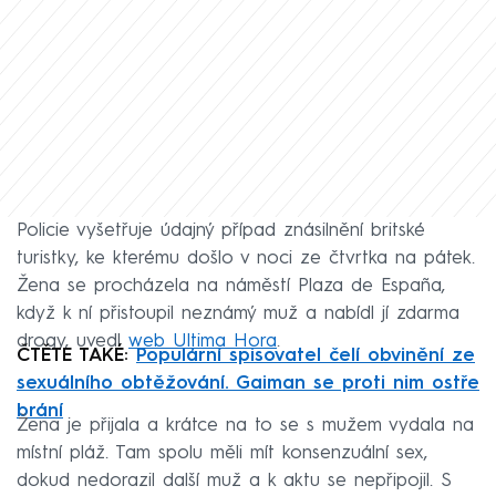
Policie vyšetřuje údajný případ znásilnění britské
turistky, ke kterému došlo v noci ze čtvrtka na pátek.
Žena se procházela na náměstí Plaza de España,
když k ní přistoupil neznámý muž a nabídl jí zdarma
drogy, uvedl
web Ultima Hora
.
ČTĚTE TAKÉ:
Populární spisovatel čelí obvinění ze
sexuálního obtěžování. Gaiman se proti nim ostře
brání
Žena je přijala a krátce na to se s mužem vydala na
místní pláž. Tam spolu měli mít konsenzuální sex,
dokud nedorazil další muž a k aktu se nepřipojil. S