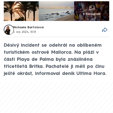
5 fotografií
Michaela Bartošová
5. srp 2024, 10:13
Děsivý incident se odehrál na oblíbeném
turistickém ostrově Mallorca. Na pláži v
části Playa de Palma byla znásilněna
třicetiletá Britka. Pachatelé ji měli po činu
ještě okrást, informoval deník Ultima Hora.