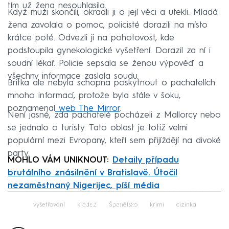
tím už žena nesouhlasila.
Když muži skončili, okradli ji o její věci a utekli. Mladá
žena zavolala o pomoc, policisté dorazili na místo
krátce poté. Odvezli ji na pohotovost, kde
podstoupila gynekologické vyšetření. Dorazil za ní i
soudní lékař. Policie sepsala se ženou výpověď a
všechny informace zaslala soudu.
Britka ale nebyla schopna poskytnout o pachatelích
mnoho informací, protože byla stále v šoku,
poznamenal
web The Mirror
.
Není jasné, zda pachatelé pocházeli z Mallorcy nebo
se jednalo o turisty. Tato oblast je totiž velmi
populární mezi Evropany, kteří sem přijíždějí na divoké
party.
MOHLO VÁM UNIKNOUT:
Detaily případu
brutálního znásilnění v Bratislavě. Útočil
nezaměstnaný Nigerijec, píší média
Failed to fetch
vyšetřování
krádež
Španělsko
krimi
cizinka