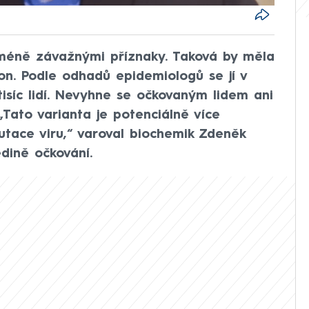
 s méně závažnými příznaky. Taková by měla
on. Podle odhadů epidemiologů se jí v
isíc lidí. Nevyhne se očkovaným lidem ani
 „Tato varianta je potenciálně více
ace viru,“ varoval biochemik Zdeněk
dině očkování.