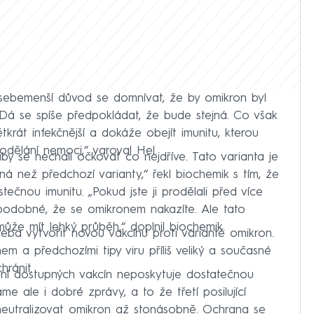
sebemenší důvod se domnívat, že by omikron byl
Dá se spíše předpokládat, že bude stejná. Co však
pětkrát infekčnější a dokáže obejít imunitu, kterou
odělání nemoci,“ varoval Hel.
aby se nechali očkovat co nejdříve. Tato varianta je
á než předchozí varianty,“ řekl biochemik s tím, že
ečnou imunitu. „Pokud jste ji prodělali před více
ěpodobné, že se omikronem nakazíte. Ale tato
že mít lehký průběh,“ doplnil biochemik.
řeba vytvořit novou vakcínu proti variantě omikron.
nem a předchozími tipy viru příliš veliký a současné
hránit.
ání dostupných vakcín neposkytuje dostatečnou
e ale i dobré zprávy, a to že třetí posilující
neutralizovat omikron až stonásobně. Ochrana se