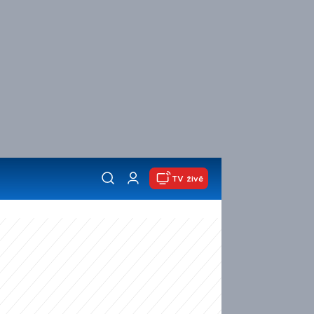
TV živě