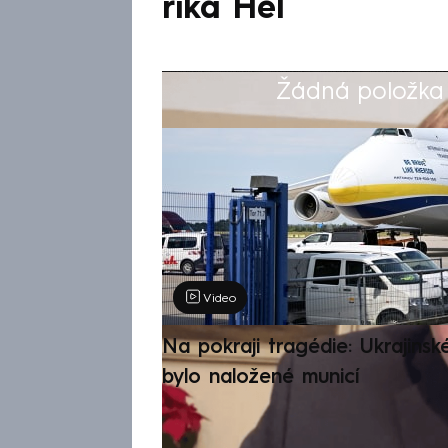
říká Hel
Žádná položka z
Výběr redakce
Video
Na pokraji tragédie: Ukrajinsk
bylo naložené municí