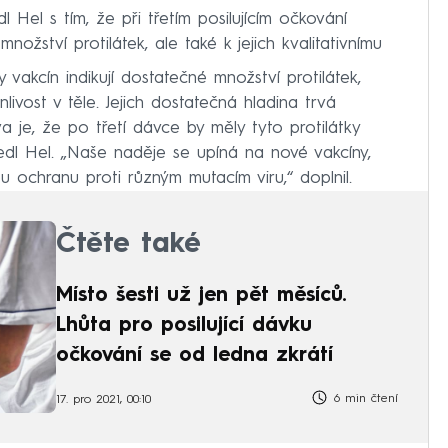
Hel s tím, že při třetím posilujícím očkování
ožství protilátek, ale také k jejich kvalitativnímu
ky vakcín indikují dostatečné množství protilátek,
nlivost v těle. Jejich dostatečná hladina trvá
 je, že po třetí dávce by měly tyto protilátky
vedl Hel. „Naše naděje se upíná na nové vakcíny,
ochranu proti různým mutacím viru,“ doplnil.
Čtěte také
Místo šesti už jen pět měsíců.
Lhůta pro posilující dávku
očkování se od ledna zkrátí
6 min čtení
17. pro 2021, 00:10