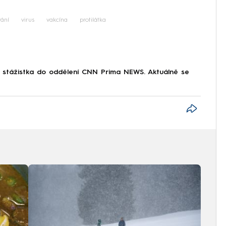
ání
virus
vakcína
protilátka
o stážistka do oddělení CNN Prima NEWS. Aktuálně se