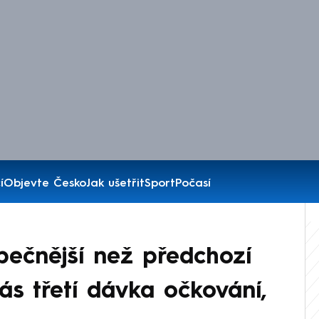
í
Objevte Česko
Jak ušetřit
Sport
Počasí
ečnější než předchozí
ás třetí dávka očkování,