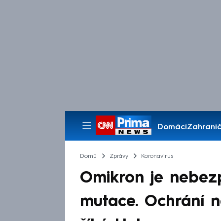
Domácí
Zahranič
Pořady
Domů
Zprávy
Koronavirus
Omikron je nebezp
mutace. Ochrání n