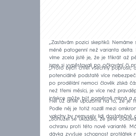
„Zastávám pozici skeptiků. Nemáme 
méně patogenní než varianta delta. 
víme zcela jistě je, že je třikrát až 
jsme si vypěstovali po očkování či pr
„Proto bych chtěl všechny poprosit, 
potenciálně podstatě více nebezpečn
po prodělání nemoci člověk získá část
než třemi měsíci, je více než pravd
infekce může být poměrně mírná a mů
Hel už dříve upozornil na to, že je t
Podle něj je totiž rozdíl mezi omikro
vakcíny by nemusely lidi dostatečně c
„Bohužel se ukázalo, že plné očkov
ochranu proti této nové variantě. Mám
dávka zvyšuje schopnost protilátek 