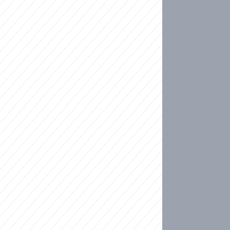
ideo
kat migranty do Česka? Sami by odešli, tvrdí exp
ické sebevraždě