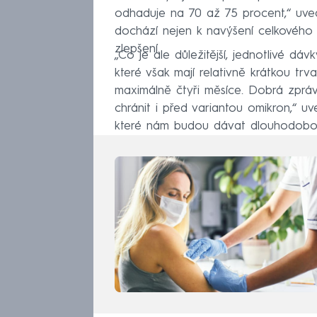
odhaduje na 70 až 75 procent,“ uvedl 
dochází nejen k navýšení celkového mn
zlepšení.
„Co je ale důležitější, jednotlivé dáv
které však mají relativně krátkou trva
maximálně čtyři měsíce. Dobrá zpráva
chránit i před variantou omikron,“ u
které nám budou dávat dlouhodobou 