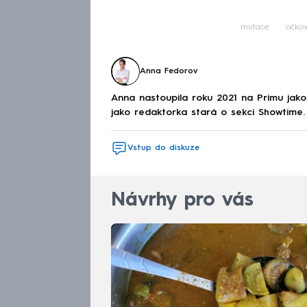
mutace
očkov
Anna Fedorov
Anna nastoupila roku 2021 na Primu jak
jako redaktorka stará o sekci Showtime.
Vstup do diskuze
Návrhy pro vás