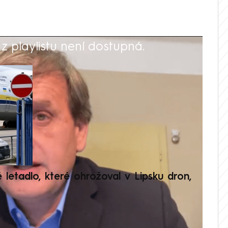
 playlistu není dostupná.
V
é letadlo, které ohrožoval v Lipsku dron,
Přilá
polit