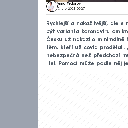
Anna Fedorov
17. pro 2021, 06:27
Rychlejší a nakažlivější, ale
být varianta koronaviru omikr
Česku už nakazilo minimálně t
těm, kteří už covid prodělali.
nebezpečná než předchozí mut
Hel. Pomoci může podle něj je