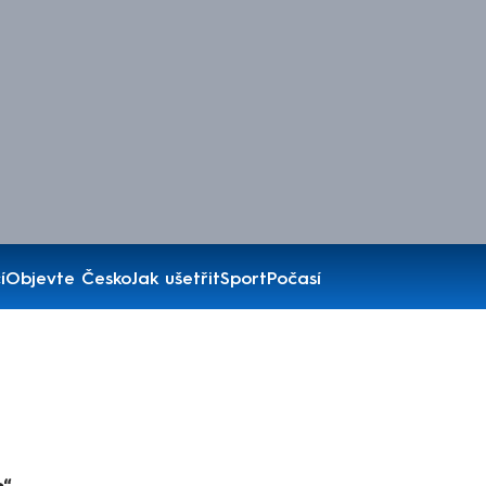
í
Objevte Česko
Jak ušetřit
Sport
Počasí