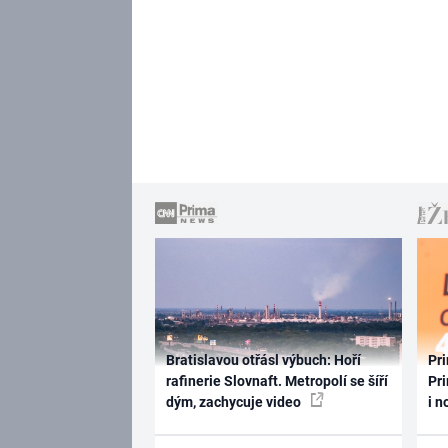
Bratislavou otřásl výbuch: Hoří
Pri
rafinerie Slovnaft. Metropolí se šíří
Pri
dým, zachycuje video
i n