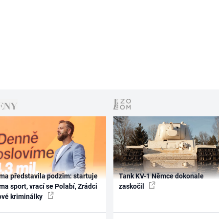
ma představila podzim: startuje
Tank KV-1 Němce dokonale
ma sport, vrací se Polabí, Zrádci
zaskočil
ové kriminálky