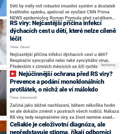
Děti by měly mít robustní imunitní systém a dostatek
kvalitního spánku, apeloval ve vysílání CNN Prima
NEWS epidemiolog Roman Prymula před začátkem
RS viry: Nejčastější příčina infekcí
nového školního roku. „Pokud rodiče často omlouvají
potomka ze školního tělocviku, poskytují mu medvědí
dýchacích cest u dětí, které nelze cíleně
službu,“ upozornil. Prymula také zmínil významný
léčit
průlom v otázce ochrany kojenců před závažnými
Téma: Zdraví
onemocněními.
Nejčastější příčina infekcí dýchacích cest u dětí?
Respirační syncyciální nebo také syncytiální virus.
Především v zimních měsících se šíří rychle a leckdy
působí vážné zdravotní obtíže a nemoci, například
Nejúčinnější ochrana před RS viry?
zápal plic. Jak viry, které kromě těch nejmenších
Prevence a podání monoklonálních
ohrožují také seniory a chronicky nemocné, včas
protilátek, o nichž ale ví málokdo
rozpoznat a jak se jim bránit? O tom byla řeč v pořadu
Co na to vaše zdraví, kde padla i zmínka o důležitosti
Téma: Advertoriál
včasného rozpoznání, zda nemoc způsobily viry či
Začíná jako běžné nachlazení, během několika hodin
bakterie.
se ale dokáže změnit v postrach všech rodičů. Nákaza
RS viry, tedy respiračními viry, za život nemine snad
nikoho. Ovšem právě pro nejmladší z nás bývá
Celiakie je celoživotní diagnóza, ale
nejnebezpečnější a leckdy si vyžádá i hospitalizaci
nepředstavuje stigma, říkají odborníci