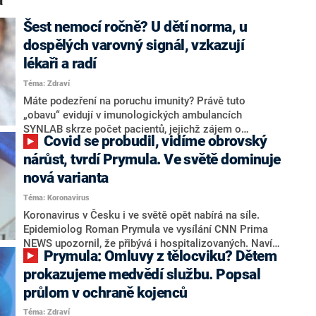
a“
Šest nemocí ročně? U dětí norma, u
dospělých varovný signál, vzkazují
lékaři a radí
Téma: Zdraví
Máte podezření na poruchu imunity? Právě tuto
„obavu“ evidují v imunologických ambulancích
SYNLAB skrze počet pacientů, jejichž zájem o
Covid se probudil, vidíme obrovský
prověření obranyschopnosti v posledních letech
výrazně roste. Ve většině případů se však vážná
nárůst, tvrdí Prymula. Ve světě dominuje
diagnóza nepotvrdí. U dětí je častější nemocnost do
nová varianta
jisté míry přirozená, u dospělých je oslabení imunity
Téma: Koronavirus
nejčastěji vinou stresu, životního stylu nebo užívání
antibiotik. Jak o imunitu co nejlépe pečovat – a kdy už
Koronavirus v Česku i ve světě opět nabírá na síle.
je vhodné vyhledat imunologa?
Epidemiolog Roman Prymula ve vysílání CNN Prima
NEWS upozornil, že přibývá i hospitalizovaných. Navíc
Prymula: Omluvy z tělocviku? Dětem
se objevila nová varianta Stratus, která se stává
dominantní. Podle některých lékařů se u ní navíc
prokazujeme medvědí službu. Popsal
vyskytují mutace, které mohou omezit vliv protilátek
průlom v ochraně kojenců
vytvořených z předchozích infekcí nebo očkování.
Téma: Zdraví