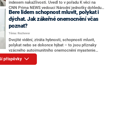
indexem nakažlivosti. Uvedl to v pořadu K věci na
CNN Prima NEWS vedoucí Národní jednotky dohledu
Bere lidem schopnost mluvit, polykat i
nad tuberkulózou Jiří Wallenfels. Připomněl, že účinek
očkování proti této nemoci vyprchává, a proto
dýchat. Jak zákeřné onemocnění včas
doporučil vakcinaci nejen těm, kteří jsou v kontaktu s
poznat?
nejmenšími dětmi, ale i těhotným ženám.
Téma: Rozhovor
Dvojité vidění, ztráta hybnosti, schopnosti mluvit,
polykat nebo se dokonce hýbat – to jsou příznaky
vzácného autoimunitního onemocnění myastenie
gravis (MG). Touto nevyléčitelnou poruchou postihující
ší příspěvky
nervový systém trpí v Česku 2 500 až 3 000 osob.
CNN Prima NEWS oslovila neurologa Stanislava
Voháňku, který popsal, jak se myastenie gravis
projevuje a co proti ní lze dělat.