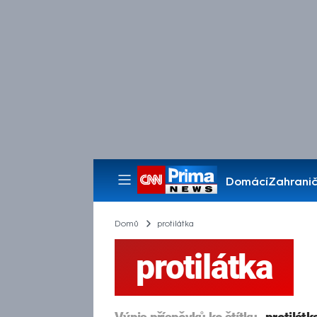
Domácí
Zahranič
Pořady
Domů
protilátka
protilátka