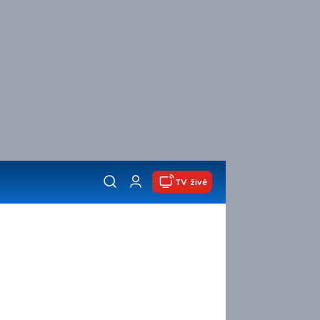
TV živě