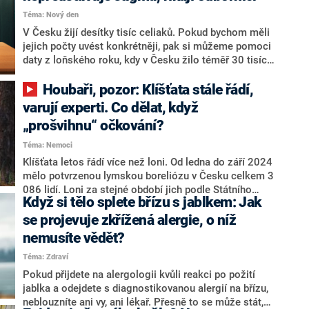
dítěte v nemocnici. Záludnost onemocnění tkví
především v nemožnosti jej léčit. Současný
Téma: Nový den
medicínský postup zahrnuje pouze tlumení příznaků.
V Česku žijí desítky tisíc celiaků. Pokud bychom měli
Méně či více nepříjemné zkušenosti zazněly v pořadu
jejich počty uvést konkrétněji, pak si můžeme pomoci
Co na to vaše zdraví.
daty z loňského roku, kdy v Česku žilo téměř 30 tisíc
lidí s touto diagnózou. Lidí s vrozenými dispozicemi
je ovšem několikanásobně více. Někteří nemoc, která
Houbaři, pozor: Klíšťata stále řádí,
se mimojiné projevuje nesnášenlivostí lepku, odhalí na
varují experti. Co dělat, když
základě závažných příznaků, u jiných se navenek
„prošvihnu“ očkování?
neprojeví vůbec. Co ovšem diagnózu pomáhá snášet
výrazně lépe, je fakt, že pacienti už dávno nejsou
Téma: Nemoci
omezeni výběrem bezlepkových produktů. Na trhu je
Klíšťata letos řádí více než loni. Od ledna do září 2024
dostatek zboží, z něhož lze vybírat.
mělo potvrzenou lymskou boreliózu v Česku celkem 3
086 lidí. Loni za stejné období jich podle Státního
Když si tělo splete břízu s jablkem: Jak
zdravotního ústavu bylo zhruba o 700 méně.
Meziroční nárůst vykazuje i klíšťová encefalitida. Od
se projevuje zkřížená alergie, o níž
ledna do září 2023 se tímto virovým onemocněním
nemusíte vědět?
nakazilo 397 lidí, letos už 540. Počty nakažených už
Téma: Zdraví
nyní dokonce převyšují celý rok 2023. Sezóna ještě
zdaleka není u konce, proto odborníci doporučují
Pokud přijdete na alergologii kvůli reakci po požití
chránit se před klíšťaty dále. Zejména při procházkách
jablka a odejdete s diagnostikovanou alergií na břízu,
podzimní přírodou a při sbírání hub. Jak dobře znáte
neblouzníte ani vy, ani lékař. Přesně to se může stát,