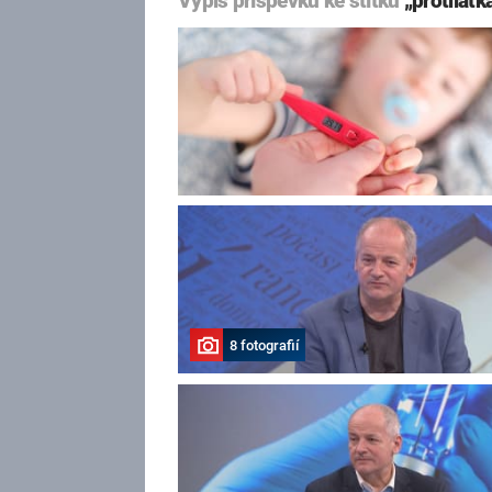
Výpis příspěvků ke štítku
„protilátk
8 fotografií