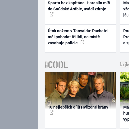
Sparta bez kapitána. Haraslín míří
Ma
do Saúdské Arábie, uvádí zdroje
vž
já,
Útok nožem v Tanvaldu: Pachatel
Ro
měl pobodat tři lidi, na místě
Pr
zasahuje policie
a 
10 nejlepších dílů Hvězdné brány
Ma
hum
vy