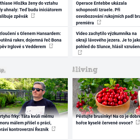
thiase Hložka ženy do vztahu
Operace Entebbe ukázala
dy uhnaly: Teď budu iniciátorem
schopnosti Izraele. Při
 slibuje zpěvák
osvobozování rukojmích padl br
premiéra
zloučení s Glenem Hansardem:
Video zachytilo výzkumníka na
outěná rakev, dojemná řeč Bona
okraji lávového jezera. Je to jak
zpěv Irglové s Vedderem
pohled do Slunce, hlásil vzruše
rtyho frky: Táta kvůli mému
Pěstujte brusinky! Na co je dobr
oru málem přišel o práci,
hořce kyselé červené ovoce?
práví kontroverzní Řezník