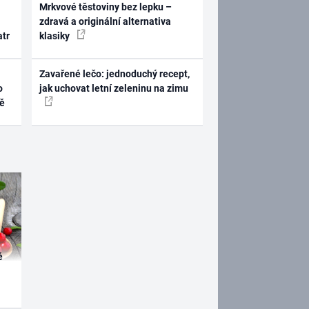
Mrkvové těstoviny bez lepku –
zdravá a originální alternativa
atr
klasiky
Zavařené lečo: jednoduchý recept,
o
jak uchovat letní zeleninu na zimu
ně
é