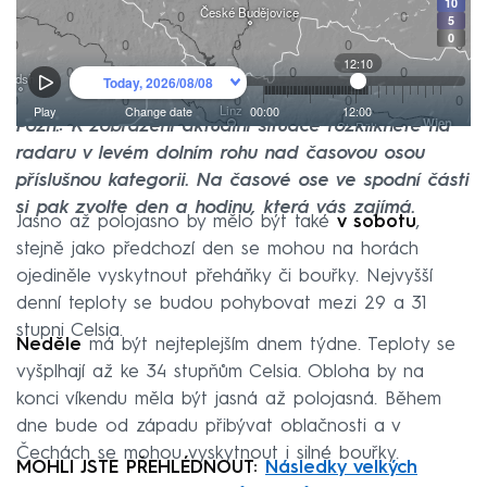
Pozn.: K zobrazení aktuální situace rozklikněte na
radaru v levém dolním rohu nad časovou osou
příslušnou kategorii. Na časové ose ve spodní části
si pak zvolte den a hodinu, která vás zajímá.
Jasno až polojasno by mělo být také
v sobotu
,
stejně jako předchozí den se mohou na horách
ojediněle vyskytnout přeháňky či bouřky. Nejvyšší
denní teploty se budou pohybovat mezi 29 a 31
stupni Celsia.
Neděle
má být nejteplejším dnem týdne. Teploty se
vyšplhají až ke 34 stupňům Celsia. Obloha by na
konci víkendu měla být jasná až polojasná. Během
dne bude od západu přibývat oblačnosti a v
Čechách se mohou vyskytnout i silné bouřky.
MOHLI JSTE PŘEHLÉDNOUT:
Následky velkých