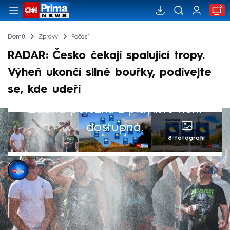
Domů
Zprávy
Počasí
RADAR: Česko čekají spalující tropy.
Výheň ukončí silné bouřky, podívejte
se, kde udeří
Žádná položka z playlistu není
dostupná.
8 fotografií
CNN Prima NEWS
17. čvc 2024, 08:11
Teploty přesahující 30 stupňů Celsia Česko
jen tak neopustí. Vyplývá to z předpovědi