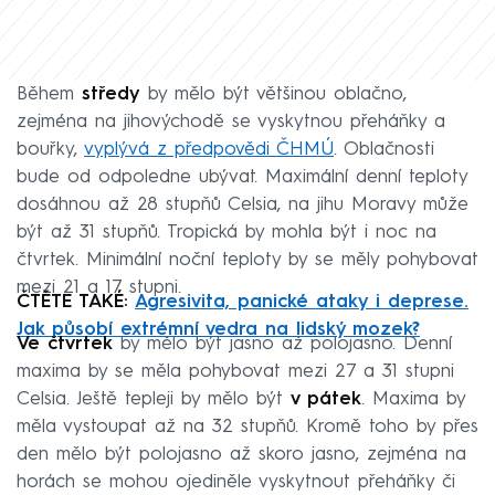
Během
středy
by mělo být většinou oblačno,
zejména na jihovýchodě se vyskytnou přeháňky a
bouřky,
vyplývá z předpovědi ČHMÚ
. Oblačnosti
bude od odpoledne ubývat. Maximální denní teploty
dosáhnou až 28 stupňů Celsia, na jihu Moravy může
být až 31 stupňů. Tropická by mohla být i noc na
čtvrtek. Minimální noční teploty by se měly pohybovat
mezi 21 a 17 stupni.
ČTĚTE TAKÉ:
Agresivita, panické ataky i deprese.
Jak působí extrémní vedra na lidský mozek?
Ve čtvrtek
by mělo být jasno až polojasno. Denní
maxima by se měla pohybovat mezi 27 a 31 stupni
Celsia. Ještě tepleji by mělo být
v pátek
. Maxima by
měla vystoupat až na 32 stupňů. Kromě toho by přes
den mělo být polojasno až skoro jasno, zejména na
horách se mohou ojediněle vyskytnout přeháňky či