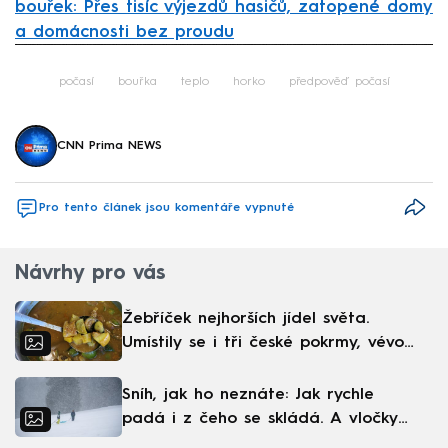
bouřek: Přes tisíc výjezdů hasičů, zatopené domy
a domácnosti bez proudu
Failed to fetch
počasí
bouřka
teplo
horko
předpověď počasí
CNN Prima NEWS
Pro tento článek jsou komentáře vypnuté
Návrhy pro vás
Žebříček nejhorších jídel světa.
Umístily se i tři české pokrmy, vévodí
skandinávská kuchyně
Sníh, jak ho neznáte: Jak rychle
padá i z čeho se skládá. A vločky
nejsou bílé