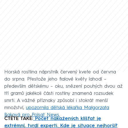
Horská rostlina náprstník červený kvete od června
do srpna. Přestože jeho fialové květy lahodí –
především dětskému – oku, snězení pouhých dvou až
tří gramů jakékoli části rostliny znamená rozsudek
smrti. A vážné příznaky způsobí i stokrát menší
množství,
upozornila dětská lékařka Małgorzata
Bąková pro Polsat News.
ČTĚTE TAKÉ:
Počet nakažených klíšťat je
extrémní, tvrdí experti. Kde je situace nejhorší?