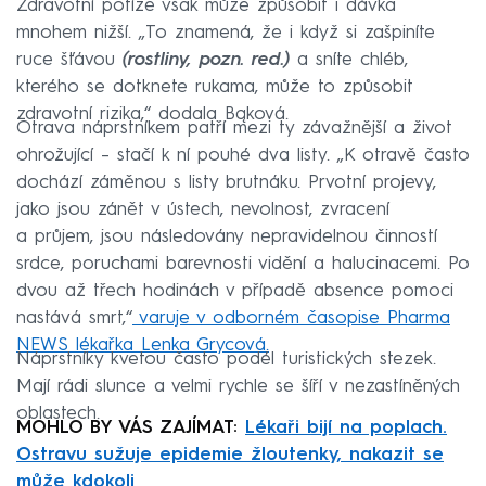
Zdravotní potíže však může způsobit i dávka
mnohem nižší. „To znamená, že i když si zašpiníte
ruce šťávou
(rostliny, pozn. red.)
a sníte chléb,
kterého se dotknete rukama, může to způsobit
zdravotní rizika,“ dodala Bąková.
Otrava náprstníkem patří mezi ty závažnější a život
ohrožující – stačí k ní pouhé dva listy. „K otravě často
dochází záměnou s listy brutnáku. Prvotní projevy,
jako jsou zánět v ústech, nevolnost, zvracení
a průjem, jsou následovány nepravidelnou činností
srdce, poruchami barevnosti vidění a halucinacemi. Po
dvou až třech hodinách v případě absence pomoci
nastává smrt,“
varuje v odborném časopise Pharma
NEWS lékařka Lenka Grycová.
Náprstníky kvetou často podél turistických stezek.
Mají rádi slunce a velmi rychle se šíří v nezastíněných
oblastech.
MOHLO BY VÁS ZAJÍMAT:
Lékaři bijí na poplach.
Ostravu sužuje epidemie žloutenky, nakazit se
může kdokoli