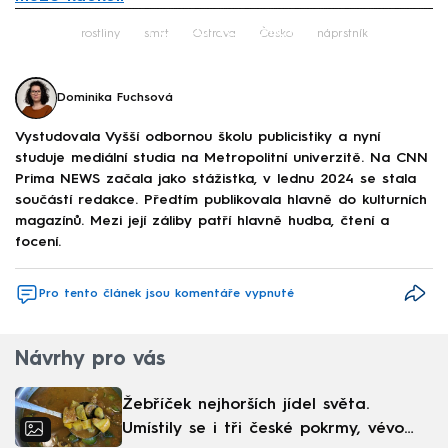
Failed to fetch
rostliny
smrt
Ostrava
Česko
náprstník
Dominika Fuchsová
Vystudovala Vyšší odbornou školu publicistiky a nyní
studuje mediální studia na Metropolitní univerzitě. Na CNN
Prima NEWS začala jako stážistka, v lednu 2024 se stala
součástí redakce. Předtím publikovala hlavně do kulturních
magazínů. Mezi její záliby patří hlavně hudba, čtení a
focení.
Pro tento článek jsou komentáře vypnuté
Návrhy pro vás
Žebříček nejhorších jídel světa.
Umístily se i tři české pokrmy, vévodí