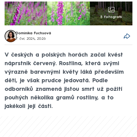
5 fotografií
Dominika Fuchsová
7. čvc 2024, 20:26
V českých a polských horách začal kvést
náprstník červený. Rostlina, která svými
výrazně barevnými květy láká především
děti, je však prudce jedovatá. Podle
odborníků znamená jistou smrt už požití
pouhých několika gramů rostliny, a to
jakékoli její části.