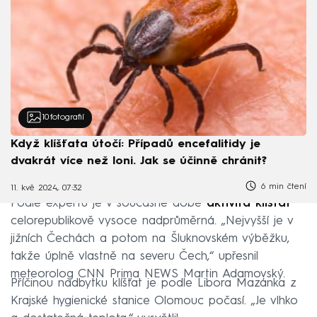
10
fotografií
Když klíšťata útočí: Případů encefalitidy je
dvakrát více než loni. Jak se účinně chránit?
6 min čtení
11. kvě 2024, 07:32
Podle expertů je v současné době
aktivita klíšťat
celorepublikově vysoce nadprůměrná. „Nejvyšší je v
jižních Čechách a potom na Šluknovském výběžku,
takže úplně vlastně na severu Čech,“ upřesnil
meteorolog CNN Prima NEWS Martin Adamovský.
Příčinou nadbytku klíšťat je podle Libora Mazánka z
Krajské hygienické stanice Olomouc počasí. „Je vlhko