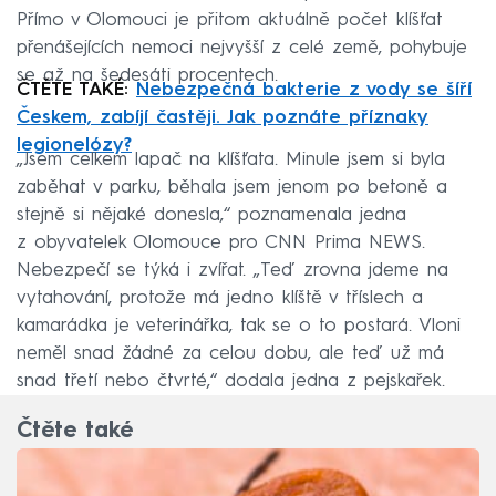
Přímo v Olomouci je přitom aktuálně počet klíšťat
přenášejících nemoci nejvyšší z celé země, pohybuje
se až na šedesáti procentech.
ČTĚTE TAKÉ:
Nebezpečná bakterie z vody se šíří
Českem, zabíjí častěji. Jak poznáte příznaky
legionelózy?
„Jsem celkem lapač na klíšťata. Minule jsem si byla
zaběhat v parku, běhala jsem jenom po betoně a
stejně si nějaké donesla,“ poznamenala jedna
z obyvatelek Olomouce pro CNN Prima NEWS.
Nebezpečí se týká i zvířat. „Teď zrovna jdeme na
vytahování, protože má jedno klíště v tříslech a
kamarádka je veterinářka, tak se o to postará. Vloni
neměl snad žádné za celou dobu, ale teď už má
snad třetí nebo čtvrté,“ dodala jedna z pejskařek.
Čtěte také