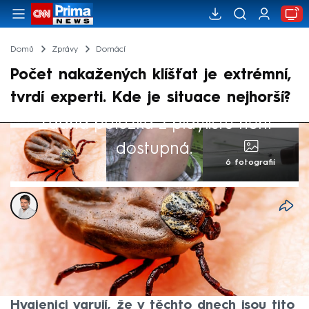
Domů
Zprávy
Domácí
Počet nakažených klíšťat je extrémní,
tvrdí experti. Kde je situace nejhorší?
Žádná položka z playlistu není
dostupná.
6 fotografií
Tomáš Petržela
21. kvě 2024, 12:32
Dávejte si při procházkách přírodou dobrý
pozor. V některých částech naší země je
extrémní počet nakažených klíšťat.
Hygienici varují, že v těchto dnech jsou tito