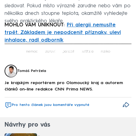
sledovat. Pokud místo výrazně zarudne nebo vám po
několika dnech stoupne teplota, okamžitě vyhledejte
svého praktického lékaře.
MOHLO VÁM UNIKNOUT:
Při alergii nemusíte
trpět. Základem je nepodcenit příznaky, uleví
inhalace, radí odborník
Failed to fetch
nemoc
zdraví
parazit
klíšťata
riziko
Tomáš Petržela
Je krajským reportérem pro Olomoucký kraj a autorem
článků on-line redakce CNN Prima NEWS.
Pro tento článek jsou komentáře vypnuté
Návrhy pro vás