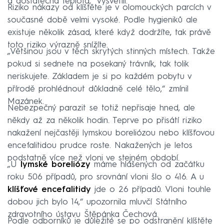
a dostatečná teplota,“ vysvětlil.
Riziko nákazy od klíštěte je v olomouckých parcích v
současné době velmi vysoké. Podle hygieniků ale
existuje několik zásad, které když dodržíte, tak právě
toto riziko výrazně snížíte.
„Většinou jsou v těch skrytých stinných místech. Takže
pokud si sednete na posekaný trávník, tak tolik
neriskujete. Základem je si po každém pobytu v
přírodě prohlédnout důkladně celé tělo,“ zmínil
Mazánek.
Nebezpečný parazit se totiž nepřisaje hned, ale
někdy až za několik hodin. Teprve po přisátí riziko
nakažení nejčastěji lymskou boreliózou nebo klíšťovou
encefalitidou prudce roste. Nakažených je letos
podstatně více než vloni ve stejném období.
„U
lymské boreliózy
máme hlášených od začátku
roku 506 případů, pro srovnání vloni šlo o 416. A u
klíšťové encefalitidy
jde o 26 případů. Vloni touhle
dobou jich bylo 14,“ upozornila mluvčí Státního
zdravotního ústavu Štěpánka Čechová.
Podle odborníků je důležité se po odstranění klíštěte