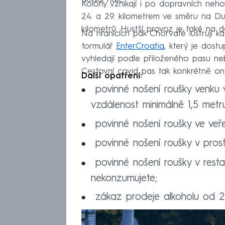
Kolony vznikají i po dopravních nehod
24. a 29. kilometrem ve směru na Dub
kilometrů. Hustší provoz je také na 
Na hranicích pak Chorvaté lustrují ka
formulář
EnterCroatia
, který je dostu
vyhledají podle přiloženého pasu ne
Cestovní covid pas tak konkrétně on
Další opatření:
povinné nošení roušky venku 
vzdálenost minimálně 1,5 metru
povinné nošení roušky ve veřej
povinné nošení roušky v pros
povinné nošení roušky v resta
nekonzumujete;
zákaz prodeje alkoholu od 23