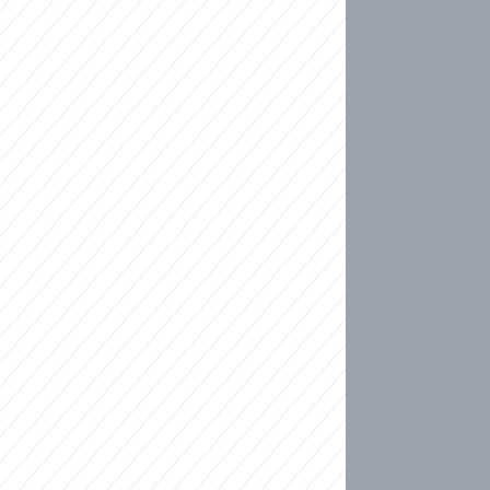
ideo
ní plné slz po 50 letech: Matku donutili dát d
ět spojil test DNA