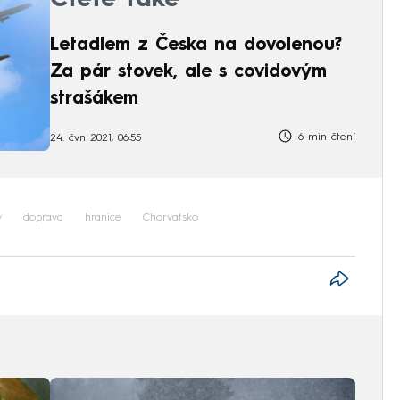
Čtěte také
Letadlem z Česka na dovolenou?
Za pár stovek, ale s covidovým
strašákem
6 min čtení
24. čvn 2021, 06:55
y
doprava
hranice
Chorvatsko