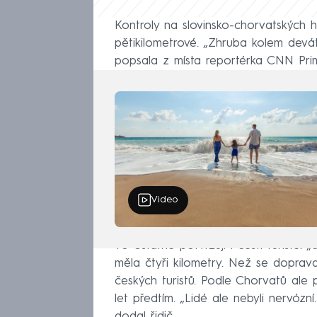
Kontroly na slovinsko-chorvatských hr
pětikilometrové. „Zhruba kolem devát
popsala z místa reportérka CNN Pr
Video
To ostatně potvrzují i čeští turisté. „
měla čtyři kilometry. Než se doprava
českých turistů. Podle Chorvatů ale 
let předtím. „Lidé ale nebyli nervózní.
dodal řidič.