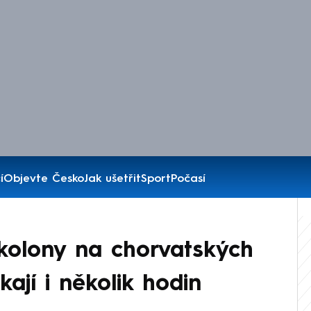
í
Objevte Česko
Jak ušetřit
Sport
Počasí
 kolony na chorvatských
ekají i několik hodin