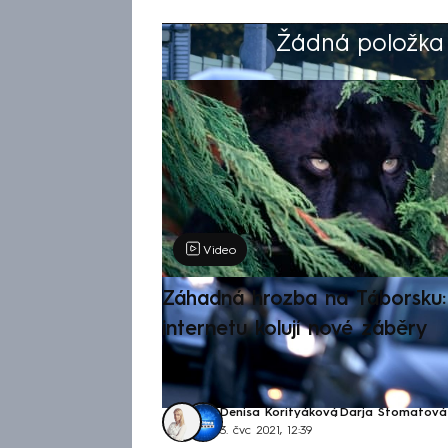
Žádná položka z
Výběr redakce
Video
Záhadná hrozba na Táborsku: 
internetu kolují nové záběry
Denisa Korityáková
,
Darja Stomatová
3. čvc 2021, 12:39