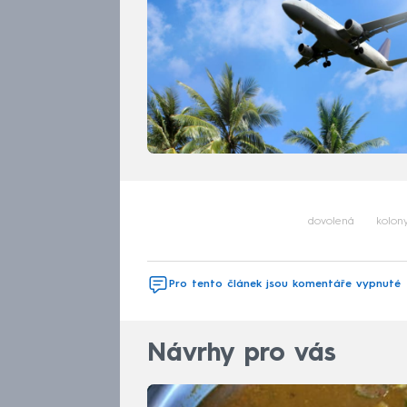
dovolená
kolon
Pro tento článek jsou komentáře vypnuté
Návrhy pro vás