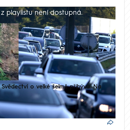
 playlistu není dostupná.
V
Svědectví o velké šelmě přibývá. Na
Setká
je op