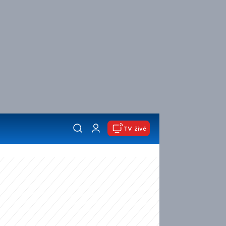
TV živě