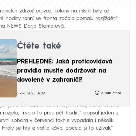
anicích zdržují provoz, kolony na místě byly až
é hodiny ranní se fronta začala pomalu rozjíždět,“
ima NEWS Darja Stomatová.
Čtěte také
PŘEHLEDNĚ: Jaká proticovidová
pravidla musíte dodržovat na
dovolené v zahraničí?
6 min čtení
1. čvc 2021, 09:09
Sjeli jsme k hranicím asi ve čtyři hodiny ráno, kolona
 rozjela, trvalo to přes pět hodin,“ popsal jeden z
první sobota v červenci takhle vypadala i několik
 Hrály se hry a vařila káva, docela si to užívali,“