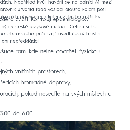
ách. Například kvůli havárii se na dálnici A1 mezi
rovník utvořila řada vozidel dlouhá kolem pěti
dálničních obchvatech kolem Záhřebu a Rijeky.
ždého zvlášť. Kontrolují epidemiologický
pný i v české jazykové mutaci. „Celníci si ho
bo občanského průkazu,“ uvedl český turista.
 ani nepředkládal.
všude tam, kde nelze dodržet fyzickou
;
ných vnitřních prostorech;
tředcích hromadné dopravy;
uracích, pokud nesedíte na svých místech a
:00 do 6:00.