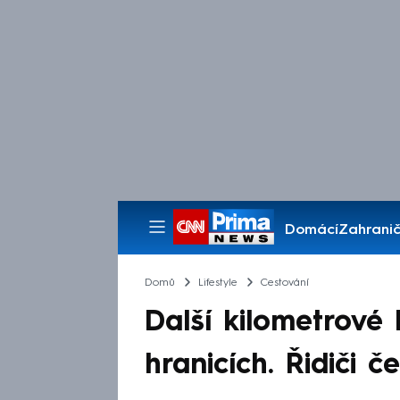
Domácí
Zahranič
Pořady
Domů
Lifestyle
Cestování
Další kilometrové
hranicích. Řidiči č