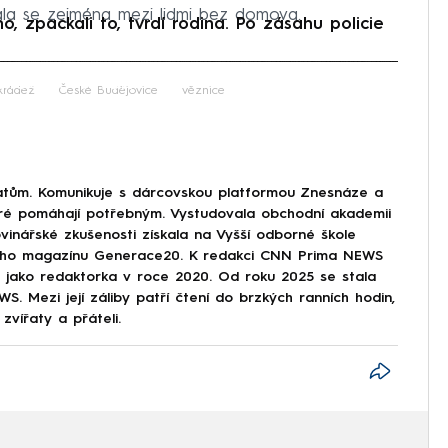
ala se zejména mezi lidmi bez domova.
, zpackali to, tvrdí rodina. Po zásahu policie
iled to fetch
krádež
České Budějovice
věznice
tům. Komunikuje s dárcovskou platformou Znesnáze a
eré pomáhají potřebným. Vystudovala obchodní akademii
vinářské zkušenosti získala na Vyšší odborné škole
tského magazínu Generace20. K redakci CNN Prima NEWS
ze jako redaktorka v roce 2020. Od roku 2025 se stala
. Mezi její záliby patří čtení do brzkých ranních hodin,
zvířaty a přáteli.