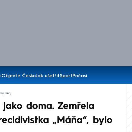
í
Objevte Česko
Jak ušetřit
Sport
Počasí
ký kraj
la jako doma. Zemřela
recidivistka „Máňa“, bylo