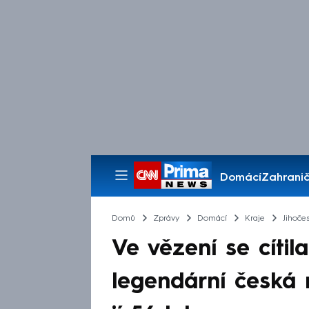
Domácí
Zahranič
Pořady
Domů
Zprávy
Domácí
Kraje
Jihočes
Ve vězení se cíti
legendární česká 