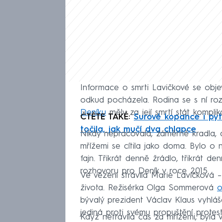
Informace o smrti Lavičkové se obje
odkud pocházela. Rodina se s ní ro
Deníku
měly za její smrtí stát kompl
ČTĚTE TAKÉ:
Surové kopance i pyt
točila, jak mučí dva chlapce
Nikdy nepracovala, záměrně kradla, 
mřížemi se cítila jako doma. Bylo o 
fajn. Třikrát denně žrádlo, třikrát d
rozhovoru pro Deník v roce 2015.
Ve vězení strávila Marie Lavičková
života. Režisérka Olga Sommerová
o
bývalý prezident Václav Klaus vyhláš
jediná proti svému propuštění protest
Když netrávila čas za mřížemi, byl