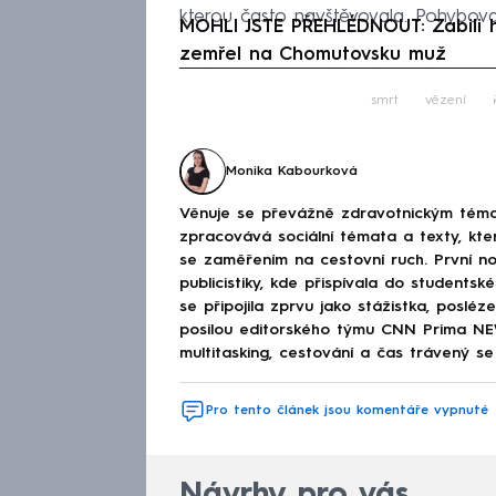
kterou často navštěvovala. Pohybov
MOHLI JSTE PŘEHLÉDNOUT: Zabili ho
zemřel na Chomutovsku muž
Fa
smrt
vězení
Monika Kabourková
Věnuje se převážně zdravotnickým téma
zpracovává sociální témata a texty, kt
se zaměřením na cestovní ruch. První no
publicistiky, kde přispívala do studen
se připojila zprvu jako stážistka, poslé
posilou editorského týmu CNN Prima NEWS
multitasking, cestování a čas trávený se 
Pro tento článek jsou komentáře vypnuté