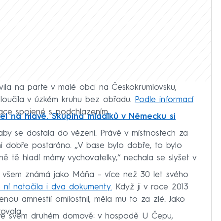
vila na parte v malé obci na Českokrumlovsku,
zloučila v úzkém kruhu bez obřadu.
Podle informací
ikace spojené s podchlazením.
el na hlavě. Skupina mladíků v Německu si
aby se dostala do vězení. Právě v místnostech za
ni dobře postaráno. „V base bylo dobře, to bylo
enně tě hladí mámy vychovatelky,“ nechala se slyšet v
 – všem známá jako Máňa – více než 30 let svého
 ní natočila i dva dokumenty.
Když ji v roce 2013
enou amnestií omilostnil, měla mu to za zlé. Jako
ovala.
a ve svém druhém domově: v hospodě U Čepu,