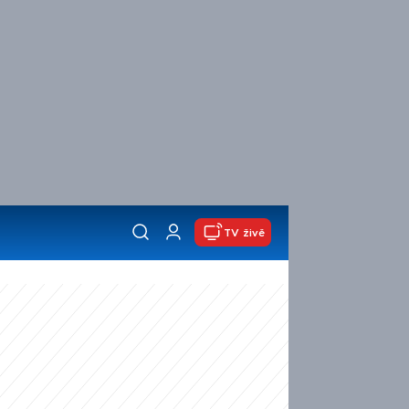
TV živě