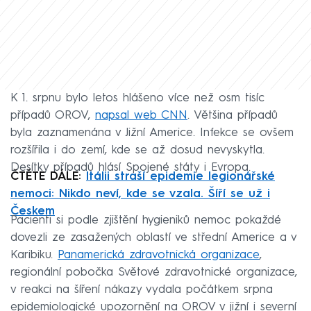
K 1. srpnu bylo letos hlášeno více než osm tisíc
případů OROV,
napsal web CNN
. Většina případů
byla zaznamenána v Jižní Americe. Infekce se ovšem
rozšířila i do zemí, kde se až dosud nevyskytla.
Desítky případů hlásí Spojené státy i Evropa.
ČTĚTE DÁLE:
Itálii straší epidemie legionářské
nemoci: Nikdo neví, kde se vzala. Šíří se už i
Českem
Pacienti si podle zjištění hygieniků nemoc pokaždé
dovezli ze zasažených oblastí ve střední Americe a v
Karibiku.
Panamerická zdravotnická organizace
,
regionální pobočka Světové zdravotnické organizace,
v reakci na šíření nákazy vydala počátkem srpna
epidemiologické upozornění na OROV v jižní i severní