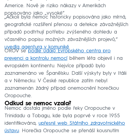
Americe. Nově je riziko nákazy v Amerikách
popisováno jako „vysoké“.
„Ačkoli byla nemoc historicky popisována jako mírná,
geografické rozšíření přenosu a detekce závažnějších
případů podtrhují potřebu zvýšeného dohledu a
včasného popisu možných závažnějších projevů,“
uvedla agentura v komuniké
.
OROV se
podle údajů Evropského centra pro
prevenci a kontrolu nemocí
během léta objevil i na
evropském kontinentu. Nejvíce případů bylo
zaznamenáno ve Španělsku. Další výskyty byly v Itálii
a v Německu. V České republice zatím nebyl
zaznamenán žádný případ onemocnění horečkou
Oropouche.
Odkud se nemoc vzala?
Nemoc dostala jméno podle řeky Oropouche v
Trinidadu a Tobagu, kde byla poprvé v roce 1955
identifikována,
upřesnil web Státního zdravotnického
ústavu
. Horečka Oropouche se přenáší kousnutím