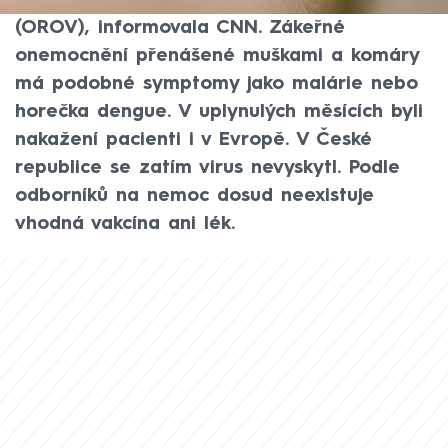
dosud relativně vzácné horečky Oropouche
(OROV), informovala CNN. Zákeřné
onemocnění přenášené muškami a komáry
má podobné symptomy jako malárie nebo
horečka dengue. V uplynulých měsících byli
nakažení pacienti i v Evropě. V České
republice se zatím virus nevyskytl. Podle
odborníků na nemoc dosud neexistuje
vhodná vakcína ani lék.