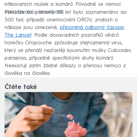
infikovaných mušek a komárů. Původně se nemoc
vyskytovala u lenochodů.
Přestože od poloviny 50. let bylo zaznamenáno asi
500 tisíc případů onemocnění OROV, znalosti o
nákaze jsou omezené,
připomíná odborný časopis
The Lancet
. Podle dosavadních poznatků vědců
horečku Oropouche způsobuje stejnojmenný virus,
který se přenáší nejčastěji kousnutím mušky Culicoides
paraensis, případně specifickými druhy komárů.
Neexistují zatím žádné důkazy o přenosu nemoci z
člověka na člověka.
Čtěte také