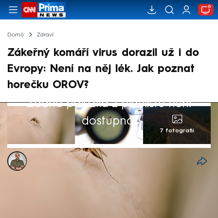
Domů
Zdraví
Zákeřný komáří virus dorazil už i do
Evropy: Není na něj lék. Jak poznat
horečku OROV?
Žádná položka z playlistu není
dostupná.
7 fotografií
Antonin Roos
Akt. 28. srp 2024, 15:04
• 28. srp 2024, 14:52
Lékaře a virology v Jižní Americe
znepokojily přibývající případy výskytu