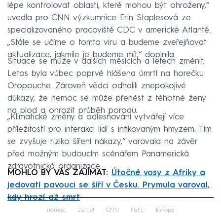
lépe kontrolovat oblasti, které mohou být ohroženy,“
uvedla pro CNN výzkumnice Erin Staplesová ze
specializovaného pracoviště CDC v americké Atlantě.
„Stále se učíme o tomto viru a budeme zveřejňovat
aktualizace, jakmile je budeme mít,“ doplnila.
Situace se může v dalších měsících a letech změnit.
Letos byla vůbec poprvé hlášena úmrtí na horečku
Oropouche. Zároveň vědci odhalili znepokojivé
důkazy, že nemoc se může přenést z těhotné ženy
na plod a ohrozit průběh porodu.
„Klimatické změny a odlesňování vytvářejí více
příležitostí pro interakci lidí s infikovaným hmyzem. Tím
se zvyšuje riziko šíření nákazy,“ varovala na závěr
před možným budoucím scénářem Panamerická
zdravotnická organizace.
MOHLO BY VÁS ZAJÍMAT:
Útočné vosy z Afriky a
jedovatí pavouci se šíří v Česku. Prymula varoval,
kdy hrozí až smrt
Failed to fetch
nemoc
zdraví
CNN
Itálie
Evropa