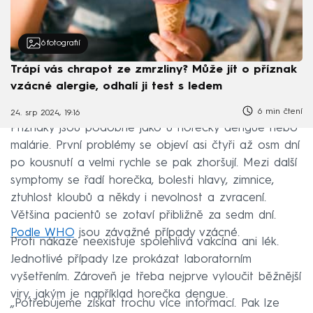
6
fotografií
Trápí vás chrapot ze zmrzliny? Může jít o příznak
vzácné alergie, odhalí ji test s ledem
6 min čtení
24. srp 2024, 19:16
Příznaky jsou podobné jako u horečky dengue nebo
malárie. První problémy se objeví asi čtyři až osm dní
po kousnutí a velmi rychle se pak zhoršují. Mezi další
symptomy se řadí horečka, bolesti hlavy, zimnice,
ztuhlost kloubů a někdy i nevolnost a zvracení.
Většina pacientů se zotaví přibližně za sedm dní.
Podle WHO
jsou závažné případy vzácné.
Proti nákaze neexistuje spolehlivá vakcína ani lék.
Jednotlivé případy lze prokázat laboratorním
vyšetřením. Zároveň je třeba nejprve vyloučit běžnější
viry, jakým je například horečka dengue.
„Potřebujeme získat trochu více informací. Pak lze