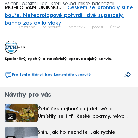
všichni ostatní lidé, kteří se na místě nacházeli.
MOHLO VÁM UNIKNOUT:
Českem se prohnaly silné
bouře. Meteorologové potvrdili dvě supercely,
bahno zastavilo vlaky
Failed to fetch
Drážďany
nemocnice
Německo
počasí
Česko
ČTK
Spolehlivý, rychlý a nezávislý zpravodajský servis.
Pro tento článek jsou komentáře vypnuté
Návrhy pro vás
Žebříček nejhorších jídel světa.
Umístily se i tři české pokrmy, vévodí
skandinávská kuchyně
Sníh, jak ho neznáte: Jak rychle