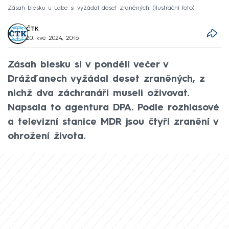
Zásah blesku u Labe si vyžádal deset zraněných. (Ilustrační foto)
ČTK
20. kvě 2024, 20:16
Zásah blesku si v pondělí večer v
Drážďanech vyžádal deset zraněných, z
nichž dva záchranáři museli oživovat.
Napsala to agentura DPA. Podle rozhlasové
a televizní stanice MDR jsou čtyři zranění v
ohrožení života.